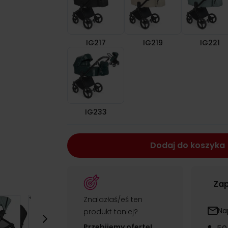
IG217
IG219
IG221
IG233
IG233
Dodaj do koszyka
Zap
Znalazłaś/eś ten
Na
produkt taniej?
Przebijemy ofertę!