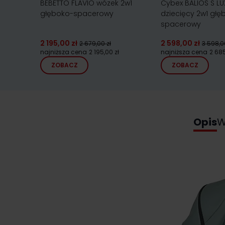
BEBETTO FLAVIO wózek 2w1
Cybex BALIOS S LU
głęboko-spacerowy
dziecięcy 2w1 głę
spacerowy
2 195,00 zł
2 598,00 zł
2 679,00 zł
3 598,0
najniższa cena
2 195,00 zł
najniższa cena
2 685
ZOBACZ
ZOBACZ
Opis
W