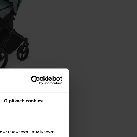
O plikach cookies
tu marki!
Głęboko-
ołecznościowe i analizować
ścią. Do wózka