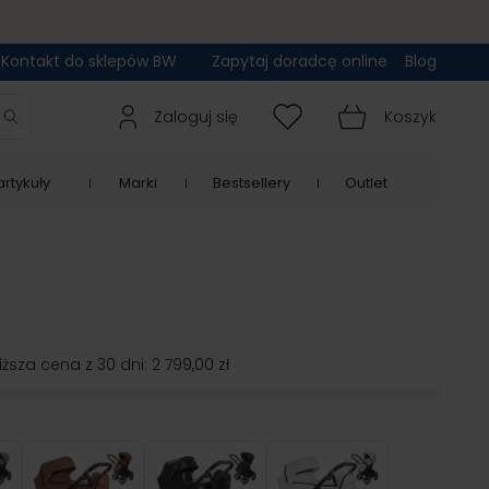
Kontakt do sklepów BW
Zapytaj doradcę online
Blog
Zaloguj się
Koszyk
rtykuły
Marki
Bestsellery
Outlet
iższa cena z 30 dni:
2 799,00 zł
1
IG222
IG225
IG232