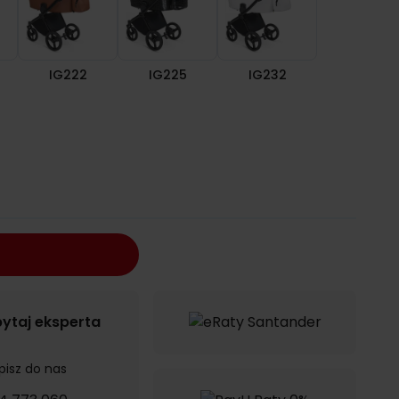
IG222
IG225
IG232
ytaj eksperta
pisz do nas