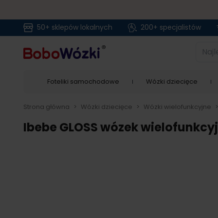
50+ sklepów lokalnych
200+ specjalistów
Przejdź do treści
Najlep
Foteliki samochodowe
Wózki dziecięce
Strona główna
>
Wózki dziecięce
>
Wózki wielofunkcyjne
Ibebe GLOSS wózek wielofunkcyj