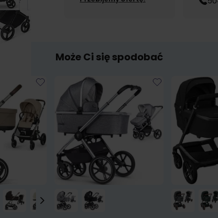
50
Może Ci się spodobać