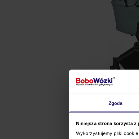
Zgoda
Niniejsza strona korzysta z
Ibebe GLOSS — jakość
Wykorzystujemy pliki cookie 
spacerowy
wózek Glo