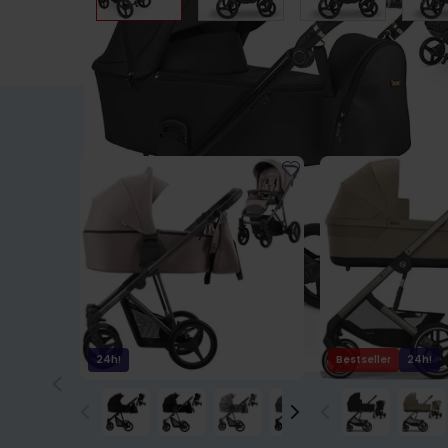
24h!
Bestseller
24h!