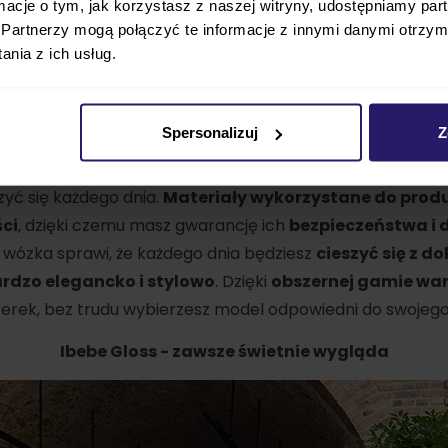
ormacje o tym, jak korzystasz z naszej witryny, udostępniamy p
okaźny zestaw dodatkowych akcesoriów
, dzięki któ
Partnerzy mogą połączyć te informacje z innymi danymi otrzym
, a spacery będziecie wspominać doskonale.
Ibebe Gloss
nia z ich usług.
ię
zarówno w mieście, jak i w nieco trudniejszych mi
okiej jakości amortyzację
, która zapewnia maluchowi
w jakim aktualnie spacerujecie.
Spersonalizuj
Z
oko-spacerowy Ibebe Gloss
, jeśli szukasz modelu wielo
zyć się każdego dnia.
Materiały wykorzystane do produ
ści
, dzięki czemu masz gwarancję ich
bezpieczeństwa i 
wózka sprawi, że każdego dnia będziesz
cieszyć się z 
rdzo elegancko i stylowo
. Dzięki
obszernej gamie wa
erek, bez trudu wybierzesz model odpowiedni do swojego
Ibebe Gloss - zawsze świetnie wygląda