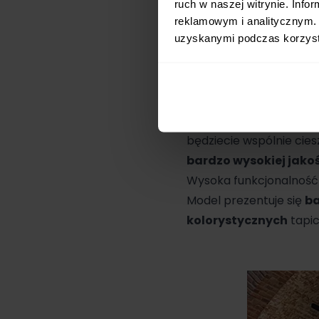
ruch w naszej witrynie. Inf
producent dołącza p
reklamowym i analitycznym. 
dzień będzie wyjątkowy
uzyskanymi podczas korzysta
rewelacyjnie sprawdzi s
jest wyposażony w
wys
niezależnie od miejsca, 
Postaw na
wózek głęb
będziecie wspólnie cies
bardzo wysokiej jako
Wysoka funkcjonalność 
Model prezentuje się
ba
kolorystycznych
tapic