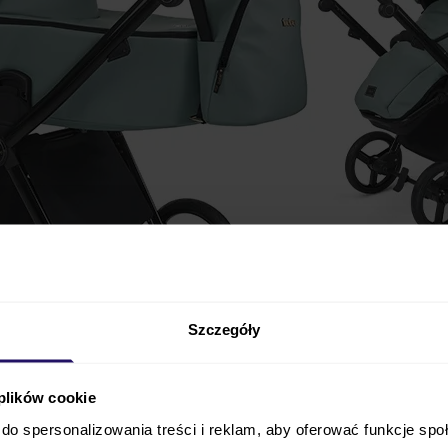
Szczegóły
 plików cookie
,
komfort i wysoki styl
w najnowszej odsłonie asortymen
do spersonalizowania treści i reklam, aby oferować funkcje sp
ss
zachwyca swoim designem i maksymalną funkcjonalno