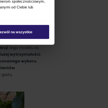
artnerom społecznościowym,
rym każdy Wasz wspólny
anymi od Ciebie lub
jest wózkiem, który
ejscach
. Stelaż wózka
 maksymalny komfort,
ezwól na wszystkie
funkcyjnego, z którego
kcji
tego modelu są
dużej wytrzymałości
.
dokonanego wyboru
.
riantów
 gustu.