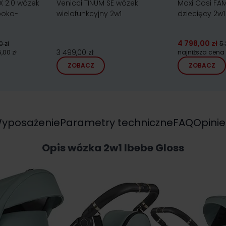
X 2.0 wózek
Venicci TINUM SE wózek
Maxi Cosi FA
boko-
wielofunkcyjny 2w1
dziecięcy 2w1
4 798,00 zł
0 zł
5 
3 499,00 zł
,00 zł
najniższa cena
ZOBACZ
ZOBACZ
yposażenie
Parametry techniczne
FAQ
Opinie
Opis wózka 2w1 Ibebe Gloss