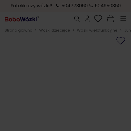
Foteliki czy wózki? 📞 504773060 📞 504950350
Przejdź do treści
Szukaj
Strona główna
>
Wózki dziecięce
>
Wózki wielofunkcyjne
>
Jun