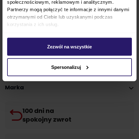
społecznościowym, reklamowym i analitycznym.
Partnerzy mogą połączyć te informacje z innymi danymi
Już wkrótce w sklepie BoboWózki będzie
otrzymanymi od Ciebie lub uzyskanymi podczas
dostępny wózek 2w1 Junama Classic!
korzystania z ich usług.
Parametry techniczne
Zezwól na wszystkie
FAQ
Spersonalizuj
Opinie
Marka
100 dni na
spokojny zwrot