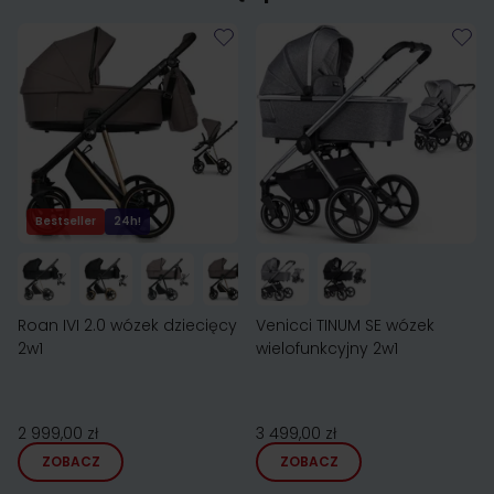
Bestseller
24h!
Roan IVI 2.0 wózek dziecięcy
Venicci TINUM SE wózek
2w1
wielofunkcyjny 2w1
2 999,00 zł
3 499,00 zł
ZOBACZ
ZOBACZ