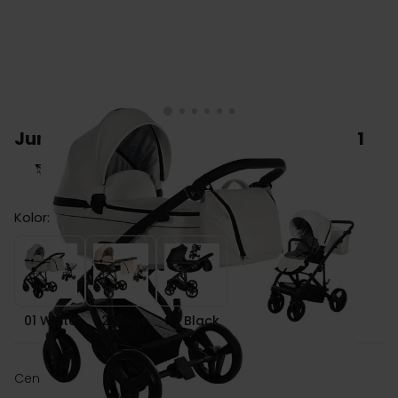
Junama CLASSIC wózek dziecięcy 2w1
Kolor:
01 White
02 Beige
03 Black
01 White
02 Beige
03 Black
zł 3,071.00
Cena: