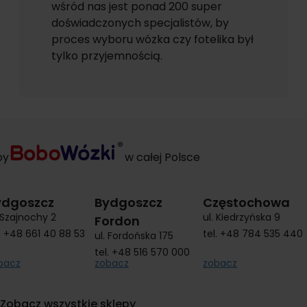
wśród nas jest ponad 200 super
doświadczonych specjalistów, by
proces wyboru wózka czy fotelika był
tylko przyjemnością.
py
w całej Polsce
ydgoszcz
Bydgoszcz
Częstochowa
. Szajnochy 2
ul. Kiedrzyńska 9
Fordon
.
+48 661 40 88 53
tel.
+48 784 535 440
ul. Fordońska 175
tel.
+48 516 570 000
bacz
zobacz
zobacz
Zobacz wszystkie sklepy