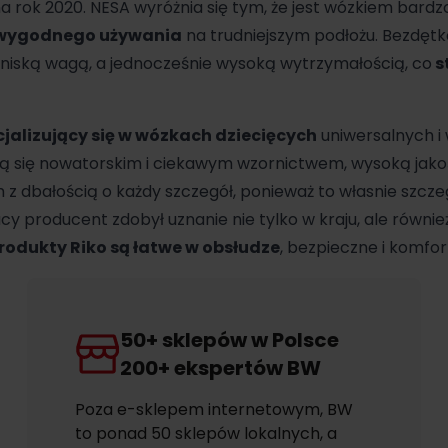
 rok 2020. NESA wyróżnia się tym, że jest wózkiem bardz
wygodnego używania
na trudniejszym podłożu. Bezdęt
 niską wagą, a jednocześnie wysoką wytrzymałością, co
s
jalizujący się w wózkach dziecięcych
uniwersalnych i 
ą się nowatorskim i ciekawym wzornictwem, wysoką jakoś
 dbałością o każdy szczegół, ponieważ to własnie szcze
racy producent zdobył uznanie nie tylko w kraju, ale równi
rodukty Riko są łatwe w obsłudze
, bezpieczne i komfor
50+ sklepów w Polsce
200+ ekspertów BW
Poza e-sklepem internetowym, BW
to ponad 50 sklepów lokalnych, a