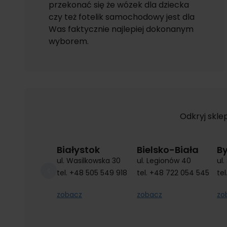
przekonać się że wózek dla dziecka
czy też fotelik samochodowy jest dla
Was faktycznie najlepiej dokonanym
wyborem.
Odkryj skle
Białystok
Bielsko-Biała
B
ul. Wasilkowska 30
ul. Legionów 40
ul
tel.
+48 505 549 918
tel.
+48 722 054 545
tel
zobacz
zobacz
zo