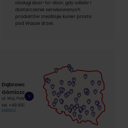
obsługi door-to-door, gdy odbiór i
dostarczenie serwisowanych
produktów zrealizuje kurier prosto
pod Wasze drzwi.
Dąbrowa
Gdańsk
Gdańsk
Górnicza
Łostowice
Przymorze
ul. Woj. Polskiego 3
ul. Łostowicka 4
ul. Kołobrzeska 30
tel.
+48 693 692 414
tel.
+48 504 968 360
tel.
+48 510 857 9
zobacz
zobacz
zobacz