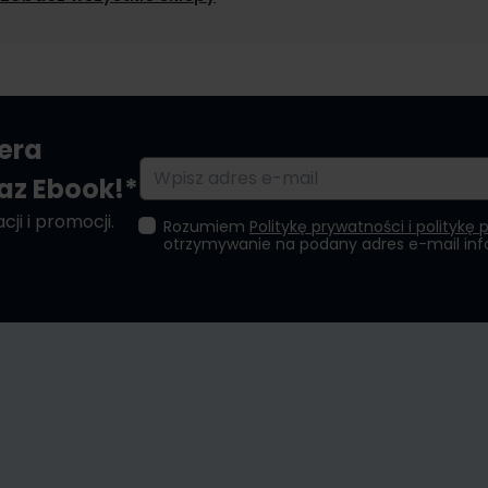
tera
Adres e-mail
raz Ebook!*
ji i promocji.
Rozumiem
Politykę prywatności i politykę 
otrzymywanie na podany adres e-mail in