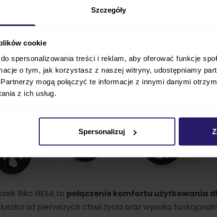
Szczegóły
 plików cookie
do spersonalizowania treści i reklam, aby oferować funkcje sp
ormacje o tym, jak korzystasz z naszej witryny, udostępniamy p
Partnerzy mogą połączyć te informacje z innymi danymi otrzym
nia z ich usług.
Spersonalizuj
Z
zek Riko NESA to
połączenie komfortu użytkowania dl
uszka od pierwszych chwil życia oraz wysoka funkcjonaln