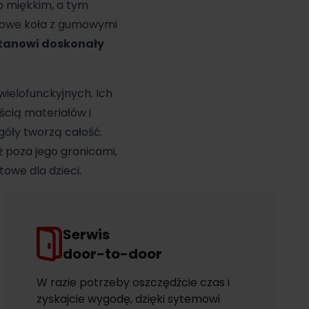
o miękkim, a tym
kowe koła z gumowymi
tanowi doskonały
wielofunckyjnych. Ich
cią materiałów i
góły tworzą całość.
eż poza jego granicami,
towe dla dzieci.
Serwis
door-to-door
W razie potrzeby oszczędźcie czas i
zyskajcie wygodę, dzięki sytemowi