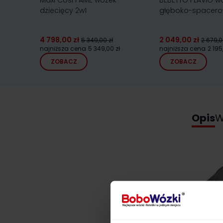
Maxi Cosi FAME wózek
BEBETTO FLAVIO w
dziecięcy 2w1
głęboko-spacer
4 798,00 zł
2 049,00 zł
5 349,00 zł
2 679,0
najniższa cena
5 349,00 zł
najniższa cena
2 195
ZOBACZ
ZOBACZ
Opis
W