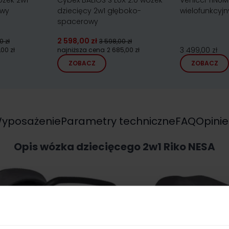
ózek 2w1
Cybex BALIOS S LUX 2.0 wózek
Venicci TINUM
owy
dziecięcy 2w1 głęboko-
wielofunkcyjn
spacerowy
2 598,00 zł
0 zł
3 598,00 zł
3 499,00 zł
,00 zł
najniższa cena
2 685,00 zł
ZOBACZ
ZOBACZ
yposażenie
Parametry techniczne
FAQ
Opinie
Opis wózka dziecięcego 2w1 Riko NESA