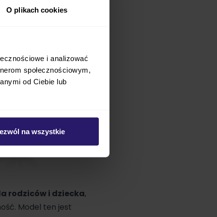
O plikach cookies
ołecznościowe i analizować
artnerom społecznościowym,
anymi od Ciebie lub
ezwól na wszystkie
a rodziców i dziecka
,
ość. Model ten jest