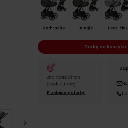
Anthracite
Jungle
Pearl Pink
Dodaj do koszyka
Zap
Znalazłaś/eś ten
Na
produkt taniej?
Przebijemy ofertę!
50