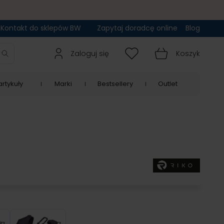
Kontakt do sklepów BW
Zapytaj doradcę online
Blog
Zaloguj się
Koszyk
rtykuły
Marki
Bestsellery
Outlet
l Pink
Plum