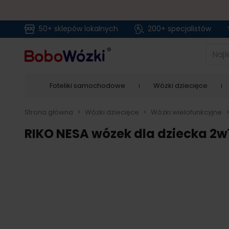
50+ sklepów lokalnych
200+ specjalistów
Przejdź do treści
Najlep
Foteliki samochodowe
Wózki dziecięce
Strona główna
>
Wózki dziecięce
>
Wózki wielofunkcyjne
RIKO NESA wózek dla dziecka 2w