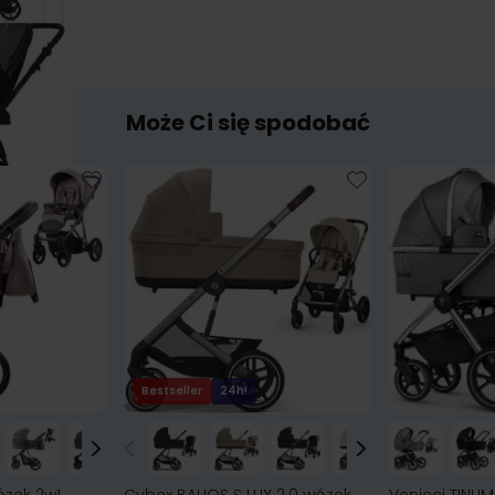
Może Ci się spodobać
Bestseller
24h!