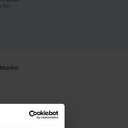
 SE wózek
y 2w1
Marka