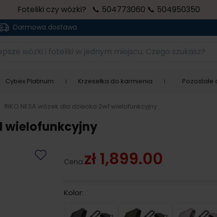
Foteliki czy wózki? 📞 504773060 📞 504950350
Darmowa dostawa
sze wózki i foteliki w jednym miejscu. Czego szukasz?
Cybex Platinum
Krzesełka do karmienia
Pozostałe a
>
RIKO NESA wózek dla dziecka 2w1 wielofunkcyjny
1 wielofunkcyjny
zł 1,899.00
Cena:
Kolor:
Anthracite
Jungle
Pear