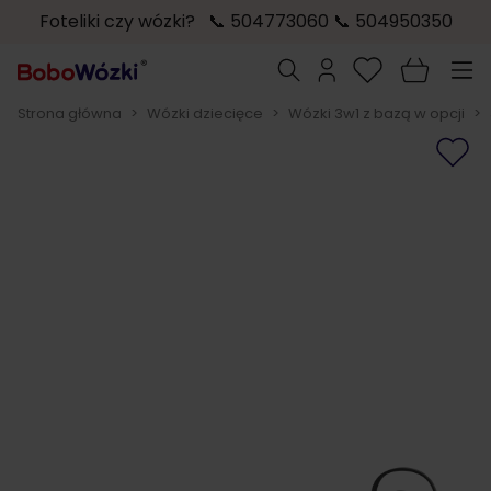
Foteliki czy wózki? 📞 504773060 📞 504950350
Przejdź do treści
Szukaj
Strona główna
>
Wózki dziecięce
>
Wózki 3w1 z bazą w opcji
>