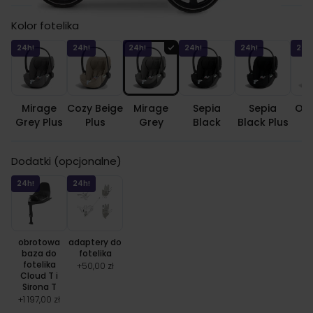
Kolor fotelika
24h!
24h!
24h!
24h!
24h!
24h
Mirage
Cozy Beige
Mirage
Sepia
Sepia
Off
Grey Plus
Plus
Grey
Black
Black Plus
Dodatki (opcjonalne)
24h!
24h!
obrotowa
adaptery do
baza do
fotelika
fotelika
+
50,00 zł
Cloud T i
Sirona T
+
1 197,00 zł