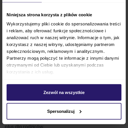
Niniejsza strona korzysta z plików cookie
Wykorzystujemy pliki cookie do spersonalizowania treści
i reklam, aby oferować funkcje społecznościowe i
analizować ruch w naszej witrynie. Informacje o tym, jak
Wózek TFK MONO COMBI 2 2w1 jest propozycją dla
korzystasz z naszej witryny, udostępniamy partnerom
rodziców,
którzy nie chcą rezygnować z
społecznościowym, reklamowym i analitycznym.
aktywności fizycznej po pojawieniu się nowego
Partnerzy mogą połączyć te informacje z innymi danymi
członka rodziny.
Ten model umożliwia wygodny
otrzymanymi od Ciebie lub uzyskanymi podczas
jogging - zarówno dla rodziców, jak i wygodnego
korzystania z ich usług.
spacerowania w wózku dla dziecka. W zestawie z
fotelikiem samochodowym
Cybex CLOUD T i-Size
Zezwól na wszystkie
jest połączeniem
bezpieczeństwa, komfortu i
funkcjonalności.
Elementy takie jak aluminiowy
stelaż, obrotowe koło i łatwy system składania z
Spersonalizuj
blokadą zabezpieczająca przed rozłożeniem to duży
plus dla rodziców.