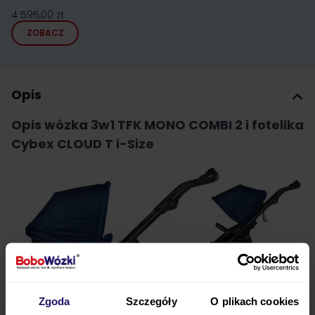
4 595,00 zł
ZOBACZ
Opis
Opis wózka 3w1 TFK MONO COMBI 2 i fotelika
Cybex CLOUD T i-Size
Zgoda
Szczegóły
O plikach cookies