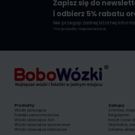
Zapisz się do newslet
i odbierz 5% rabatu o
Nie przegap żadnej istotnej informac
*na produkty nieprzecenione
Produkty
Zakupy
Wózki dziecięce
O firmie, misj
Foteliki samochodowe
Regulamin
Wózki dziecięce 3w1
Koszt i czas 
Wózki dziecięce spacerowe
Wymiana, zw
Wózki dziecięce bliźniacze
Lokalne skle