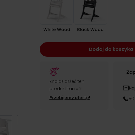
White Wood
Black Wood
Dodaj do koszyka
Zap
Znalazłaś/eś ten
Na
produkt taniej?
Przebijemy ofertę!
50