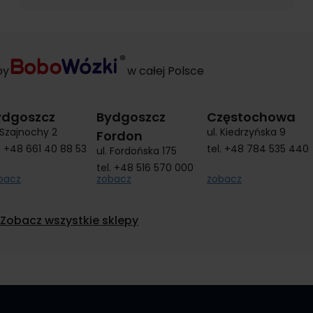
py
w całej Polsce
ydgoszcz
Bydgoszcz
Częstochowa
. Szajnochy 2
ul. Kiedrzyńska 9
Fordon
.
+48 661 40 88 53
tel.
+48 784 535 440
ul. Fordońska 175
tel.
+48 516 570 000
bacz
zobacz
zobacz
Zobacz wszystkie sklepy