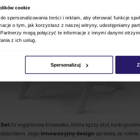
 plików cookie
do spersonalizowania treści i reklam, aby oferować funkcje sp
ormacje o tym, jak korzystasz z naszej witryny, udostępniamy p
Partnerzy mogą połączyć te informacje z innymi danymi otrzym
nia z ich usług.
Spersonalizuj
Z
m
3w1
to wyjątkowe krzesełko, które łączy styl, funkcjonal
d dzieckiem. Jego
innowacyjny design
sprawia, że rośnie