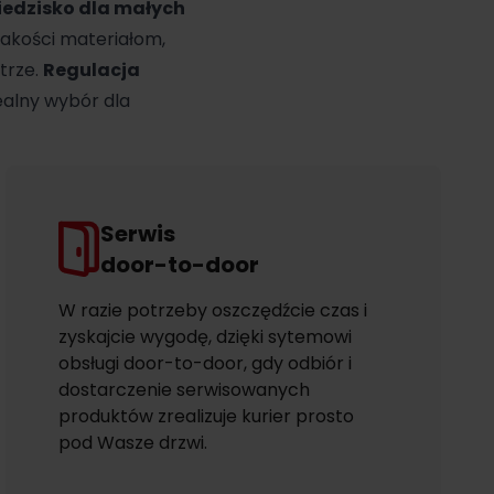
iedzisko dla małych
j jakości materiałom,
trze.
Regulacja
ealny wybór dla
Serwis
door-to-door
W razie potrzeby oszczędźcie czas i
zyskajcie wygodę, dzięki sytemowi
obsługi door-to-door, gdy odbiór i
dostarczenie serwisowanych
produktów zrealizuje kurier prosto
pod Wasze drzwi.