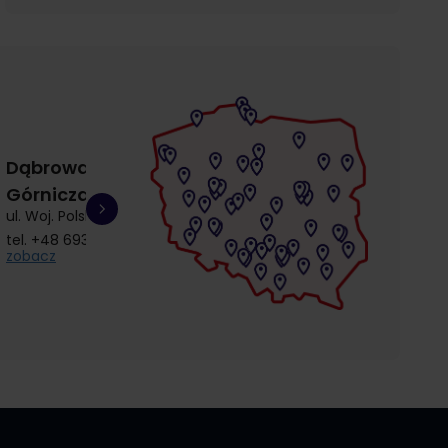
Dąbrowa
Gdańsk
Gdańsk
Górnicza
Łostowice
Przymorze
ul. Woj. Polskiego 3
ul. Łostowicka 4
ul. Kołobrzeska 30
tel.
+48 693 692 414
tel.
+48 504 968 360
tel.
+48 510 857 9
zobacz
zobacz
zobacz