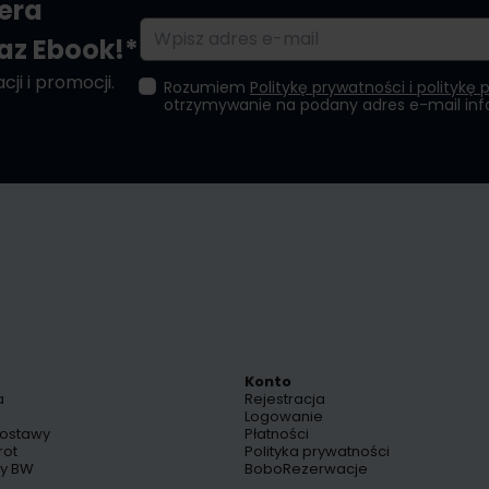
tera
Adres e-mail
raz Ebook!*
ji i promocji.
Rozumiem
Politykę prywatności i politykę 
otrzymywanie na podany adres e-mail in
Konto
a
Rejestracja
Logowanie
dostawy
Płatności
rot
Polityka prywatności
py BW
BoboRezerwacje