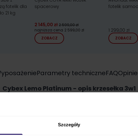
Size z
Cybex COYA lekki wózek
Avionaut MA
ą fotelik dla
spacerowy
fotelik samo
do 21 kg
2 145,00 zł
2 599,00 zł
1 299,00 zł
najniższa cena
2 599,00 zł
ZOBACZ
ZOBACZ
yposażenie
Parametry techniczne
FAQ
Opinie
Cybex Lemo Platinum - opis krzesełka 3w1
Szczegóły