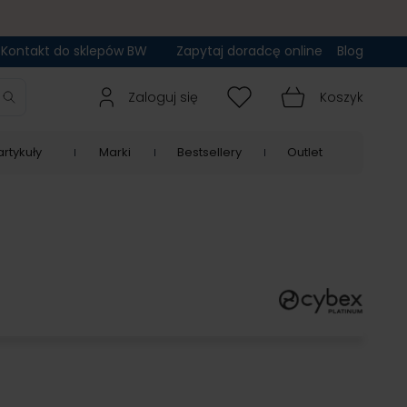
Kontakt do sklepów BW
Zapytaj doradcę online
Blog
Zaloguj się
Koszyk
rtykuły
Marki
Bestsellery
Outlet