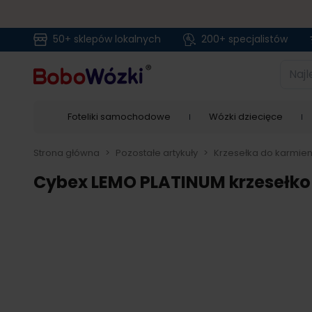
50+ sklepów lokalnych
200+ specjalistów
Przejdź do treści
Najlep
Foteliki samochodowe
Wózki dziecięce
Strona główna
>
Pozostałe artykuły
>
Krzesełka do karmien
Cybex LEMO PLATINUM krzesełko