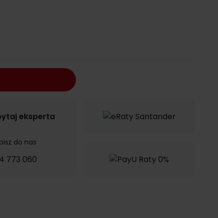
ytaj eksperta
pisz do nas
4 773 060