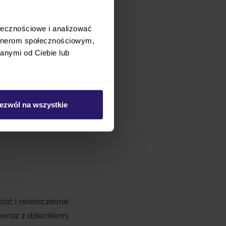
ołecznościowe i analizować
artnerom społecznościowym,
anymi od Ciebie lub
ezwól na wszystkie
ność i nowoczesne
 wraz z dzieckiem,