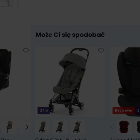
Może Ci się spodobać
24h!
Bestseller
2