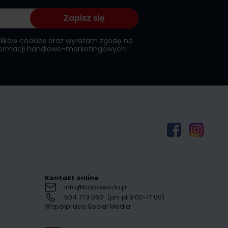
Zapisz się
plików cookies
oraz wyrażam zgodę na
formacji handlowo-marketingowych.
Kontakt online
info@bobowozki.pl
504 773 060
(pn-pt 9.00-17.00)
Współpraca Social Media