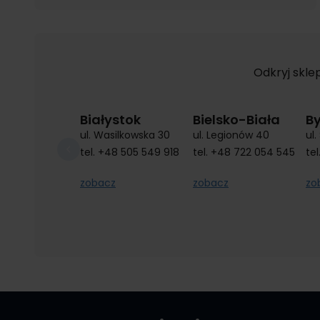
Odkryj skle
Białystok
Bielsko-Biała
B
ul. Wasilkowska 30
ul. Legionów 40
ul
tel.
+48 505 549 918
tel.
+48 722 054 545
tel
zobacz
zobacz
zo