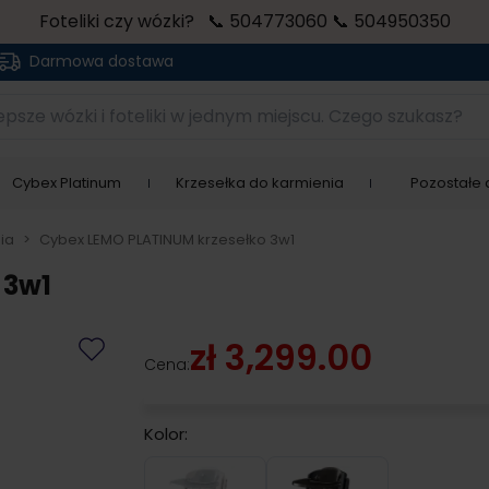
Foteliki czy wózki? 📞 504773060 📞 504950350
Darmowa dostawa
sze wózki i foteliki w jednym miejscu. Czego szukasz?
Cybex Platinum
Krzesełka do karmienia
Pozostałe a
ia
>
Cybex LEMO PLATINUM krzesełko 3w1
 3w1
zł 3,299.00
Cena:
Kolor:
White Wood
Black Wood