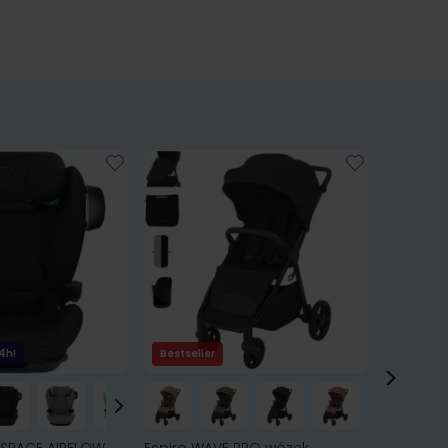
4h!
Bestseller
Bestsell