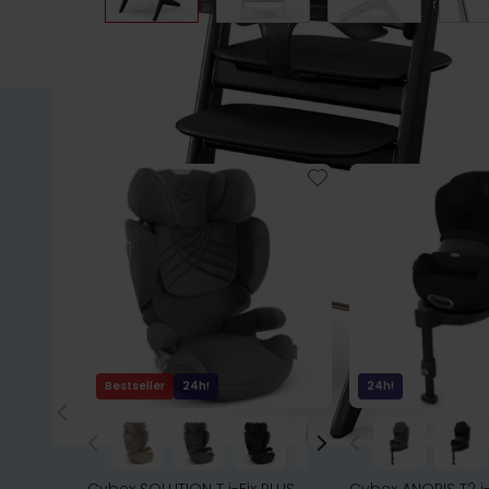
Bestseller
24h!
24h!