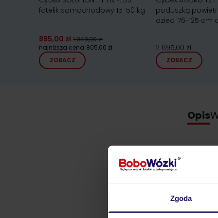
Cybex SOLUTION T i-Fix PLUS
Cybex ANORIS T2 i-
fotelik samochodowy 15-50 kg
poduszką powietrz
dzieci 76-125 cm 
895,00 zł
1 049,00 zł
2 695,00 zł
najniższa cena
805,00 zł
ZOBACZ
ZOBACZ
Opis
W
Zgoda