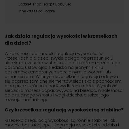
Stokke® Tripp Trapp® Baby Set
Inne krzesełka Stokke
Jak działa regulacja wysokości w krzesełkach
dla dzieci?
W zależności od modelu, regulacja wysokości w
krzesełkach dla dzieci zwykle polega na przesunięciu
siedziska krzesełka w stosunku do stelaża – można tego
dokonać, ustawiając siedzisko na jednym z kilku
poziomów, oznaczonych specjalnymi otworami lub
oznaczeniami. W innych krzesełkach regulacja odbywa
się poprzez zamianę elementów siedziska z podnóżkiem,
albo przez skrócenie bądź wydłużenie nóżek. Wysokość
siedziska możesz dopasowywać na bieżąco, w zależności
od aktualnego wzrostu i wagi dziecka, a także jego
rozwoju manualnego.
Czy krzesełka z regulacją wysokości są stabilne?
Krzesełka z regulacją wysokości są równie stabilne, jak i
modele bez takiej opcji. Regulacja wysokości siedziska i