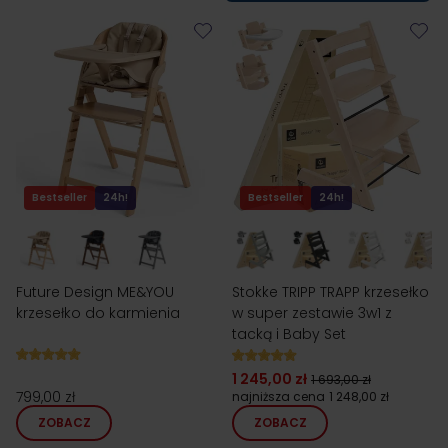
Bestseller
24h!
Bestseller
24h!
Future Design ME&YOU
Stokke TRIPP TRAPP krzesełko
krzesełko do karmienia
w super zestawie 3w1 z
tacką i Baby Set
1 245,00 zł
1 693,00 zł
799,00 zł
najniższa cena
1 248,00 zł
ZOBACZ
ZOBACZ