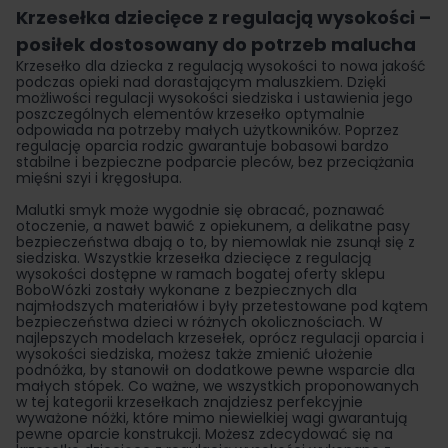
Krzesełka dziecięce z regulacją wysokości –
posiłek dostosowany do potrzeb malucha
Krzesełko dla dziecka z regulacją wysokości to nowa jakość
podczas opieki nad dorastającym maluszkiem. Dzięki
możliwości regulacji wysokości siedziska i ustawienia jego
poszczególnych elementów krzesełko optymalnie
odpowiada na potrzeby małych użytkowników. Poprzez
regulację oparcia rodzic gwarantuje bobasowi bardzo
stabilne i bezpieczne podparcie pleców, bez przeciążania
mięśni szyi i kręgosłupa.
Malutki smyk może wygodnie się obracać, poznawać
otoczenie, a nawet bawić z opiekunem, a delikatne pasy
bezpieczeństwa dbają o to, by niemowlak nie zsunął się z
siedziska. Wszystkie krzesełka dziecięce z regulacją
wysokości dostępne w ramach bogatej oferty sklepu
BoboWózki zostały wykonane z bezpiecznych dla
najmłodszych materiałów i były przetestowane pod kątem
bezpieczeństwa dzieci w różnych okolicznościach. W
najlepszych modelach krzesełek, oprócz regulacji oparcia i
wysokości siedziska, możesz także zmienić ułożenie
podnóżka, by stanowił on dodatkowe pewne wsparcie dla
małych stópek. Co ważne, we wszystkich proponowanych
w tej kategorii krzesełkach znajdziesz perfekcyjnie
wyważone nóżki, które mimo niewielkiej wagi gwarantują
pewne oparcie konstrukcji. Możesz zdecydować się na