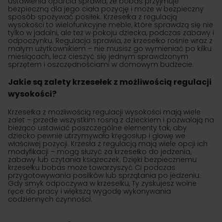
ustawienia oparcia sprawia, że bobas przyjmuje
bezpieczną dla jego ciała pozycję i może w bezpieczny
sposób spożywać posiłek. Krzesełka z regulacją
wysokości to wielofunkcyjne meble, które sprawdzą się nie
tylko w jadalni, ale też w pokoju dziecka, podczas zabawy i
odpoczynku. Regulacja sprawia, że krzesełko rośnie wraz z
małym użytkownikiem – nie musisz go wymieniać po kilku
miesiącach, lecz cieszyć się jednym sprawdzonym
sprzętem i oszczędnościami w domowym budżecie.
Jakie są zalety krzesełek z możliwością regulacji
wysokości?
Krzesełka z możliwością regulacji wysokości mają wiele
zalet – przede wszystkim rosną z dzieckiem i pozwalają na
bieżąco ustawiać poszczególne elementy tak, aby
dziecko pewnie utrzymywało kręgosłup i głowę we
właściwej pozycji. Krzesła z regulacją mają wiele opcji ich
modyfikacji – mogą służyć za krzesełko do jedzenia,
zabawy lub czytania książeczek. Dzięki bezpiecznemu
krzesełku bobas może towarzyszyć Ci podczas
przygotowywania posiłków lub sprzątania po jedzeniu.
Gdy smyk odpoczywa w krzesełku, Ty zyskujesz wolne
ręce do pracy i większą wygodę wykonywania
codziennych czynności.