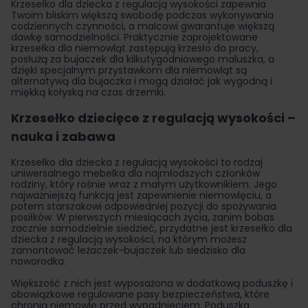
Krzesełko dla dziecka z regulacją wysokości zapewnia
Twoim bliskim większą swobodę podczas wykonywania
codziennych czynności, a malcowi gwarantuje większą
dawkę samodzielności. Praktycznie zaprojektowane
krzesełka dla niemowląt zastępują krzesło do pracy,
posłużą za bujaczek dla kilkutygodniowego maluszka, a
dzięki specjalnym przystawkom dla niemowląt są
alternatywą dla bujaczka i mogą działać jak wygodną i
miękką kołyską na czas drzemki.
Krzesełko dziecięce z regulacją wysokości –
nauka i zabawa
Krzesełko dla dziecka z regulacją wysokości to rodzaj
uniwersalnego mebelka dla najmłodszych członków
rodziny, który rośnie wraz z małym użytkownikiem. Jego
najważniejszą funkcją jest zapewnienie niemowlęciu, a
potem starszakowi odpowiedniej pozycji do spożywania
posiłków. W pierwszych miesiącach życia, zanim bobas
zacznie samodzielnie siedzieć, przydatne jest krzesełko dla
dziecka z regulacją wysokości, na którym możesz
zamontować
leżaczek-bujaczek
lub siedzisko dla
noworodka.
Większość z nich jest wyposażona w dodatkową poduszkę i
obowiązkowe regulowane pasy bezpieczeństwa, które
chronią niemowlę przed wypadnięciem. Poduszka