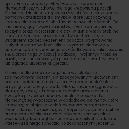
uprzyjemnia odpoczynek w leżaczku i sprawia, że
niemowlak leży w zdrowej dla jego kręgosłupa pozycji.
Krzesełka dziecięce z regulacją wysokości to niezawodny
pomocnik zwłaszcza dla smyków, które już zaczynają
samodzielnie siedzieć lub stawać na swoich nóżkach. Od
momentu, gdy Twoje maleństwo siedzi samodzielnie,
zaczyna także rozszerzanie diety. Właśnie wtedy stabilne
siedzisko z pasami bezpieczeństwa jest dla niego
wsparciem i zabezpieczeniem podczas przyjmowania
stałych pokarmów. Krzesełka utrzymują niemowlę w
ustawieniu, które zapobiega przypadkowemu zakrztuszeniu
się. Oprócz tego w pozycji siedzącej Twój smyk może się
bawić, słuchać ulubionych piosenek albo nawet rysować
lub oglądać ulubione książeczki.
Krzesełko dla dziecka z regulacją wysokości ze
zdejmowanym blatem jest zdecydowanym ułatwieniem
podczas opieki nad maluszkiem – można odpiąć blat i
umyć go pod bieżącą wodą. Można także zrezygnować z
blatu, gdy zależy Ci na bezpośrednim umieszczeniu
krzesełka przy blacie stołu w jadalni. Krzesełka dla
niemowląt są wyposażone w dodatkowe elementy, które
sprawiają, że stają się wielofunkcyjnym narzędziem w
Twoim domu. Z czasem, gdy Twój smyk zacznie stabilnie
przemieszczać się na dwóch nóżkach i samodzielnie
wspinać, będzie mógł bez pomocy dorosłych siadać na
krzesełku i z niego schodzić po zakończonym jedzeniu.