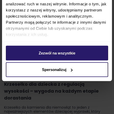
analizować ruch w naszej witrynie. Informacje o tym, jak
korzystasz z naszej witryny, udostępniamy partnerom
społecznościowym, reklamowym i analitycznym.
HAUCK SIT N RELAX krzesełko
Lionelo MONA krzesełko do
do karmienia 3w1
karmienia
Partnerzy mogą połączyć te informacje z innymi danymi
otrzymanymi od Ciebie lub uzyskanymi podczas
1 399,00 zł
499,00 zł
korzystania z ich usług.
ZOBACZ
ZOBACZ
Zezwól na wszystkie
1
2
Aktualnie czytasz stronę
Strona
Produkty
1
-
30
z
33
pokaż:
Spersonalizuj
na stronę
Krzesełko dla dziecka z regulacją
wysokości – wygoda na każdym etapie
dorastania
Krzesełko do karmienia
dla niemowląt to jeden z
najważniejszych elementów dziecięcej wyprawki, który