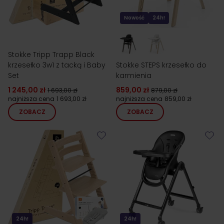
Nowość
24h!
Stokke Tripp Trapp Black
krzesełko 3w1 z tacką i Baby
Stokke STEPS krzesełko do
Set
karmienia
1 245,00 zł
859,00 zł
1 693,00 zł
879,00 zł
najniższa cena
1 693,00 zł
najniższa cena
859,00 zł
ZOBACZ
ZOBACZ
24h!
24h!