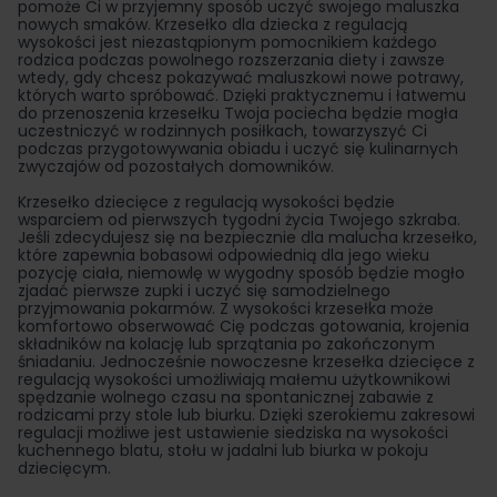
pomoże Ci w przyjemny sposób uczyć swojego maluszka
nowych smaków. Krzesełko dla dziecka z regulacją
wysokości jest niezastąpionym pomocnikiem każdego
rodzica podczas powolnego rozszerzania diety i zawsze
wtedy, gdy chcesz pokazywać maluszkowi nowe potrawy,
których warto spróbować. Dzięki praktycznemu i łatwemu
do przenoszenia krzesełku Twoja pociecha będzie mogła
uczestniczyć w rodzinnych posiłkach, towarzyszyć Ci
podczas przygotowywania obiadu i uczyć się kulinarnych
zwyczajów od pozostałych domowników.
Krzesełko dziecięce z regulacją wysokości będzie
wsparciem od pierwszych tygodni życia Twojego szkraba.
Jeśli zdecydujesz się na bezpiecznie dla malucha krzesełko,
które zapewnia bobasowi odpowiednią dla jego wieku
pozycję ciała, niemowlę w wygodny sposób będzie mogło
zjadać pierwsze zupki i uczyć się samodzielnego
przyjmowania pokarmów. Z wysokości krzesełka może
komfortowo obserwować Cię podczas gotowania, krojenia
składników na kolację lub sprzątania po zakończonym
śniadaniu. Jednocześnie nowoczesne krzesełka dziecięce z
regulacją wysokości umożliwiają małemu użytkownikowi
spędzanie wolnego czasu na spontanicznej zabawie z
rodzicami przy stole lub biurku. Dzięki szerokiemu zakresowi
regulacji możliwe jest ustawienie siedziska na wysokości
kuchennego blatu, stołu w jadalni lub biurka w pokoju
dziecięcym.