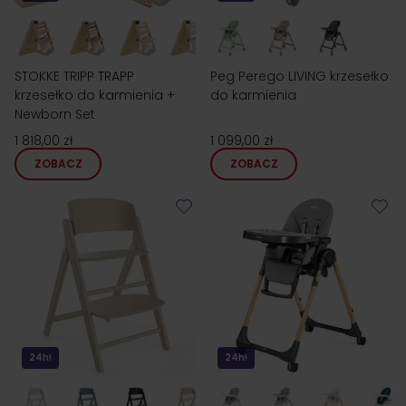
STOKKE TRIPP TRAPP
Peg Perego LIVING krzesełko
krzesełko do karmienia +
do karmienia
Newborn Set
1 818,00 zł
1 099,00 zł
ZOBACZ
ZOBACZ
24h!
24h!