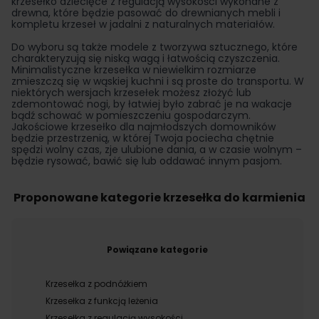
krzesełko dziecięce z regulacją wysokości wykonane z
drewna, które będzie pasować do drewnianych mebli i
kompletu krzeseł w jadalni z naturalnych materiałów.
Do wyboru są także modele z tworzywa sztucznego, które
charakteryzują się niską wagą i łatwością czyszczenia.
Minimalistyczne krzesełka w niewielkim rozmiarze
zmieszczą się w wąskiej kuchni i są proste do transportu. W
niektórych wersjach krzesełek możesz złożyć lub
zdemontować nogi, by łatwiej było zabrać je na wakacje
bądź schować w pomieszczeniu gospodarczym.
Jakościowe krzesełko dla najmłodszych domowników
będzie przestrzenią, w której Twoja pociecha chętnie
spędzi wolny czas, zje ulubione dania, a w czasie wolnym –
będzie rysować, bawić się lub oddawać innym pasjom.
Proponowane kategorie krzesełka do karmienia
Powiązane kategorie
Krzesełka z podnóżkiem
Krzesełka z funkcją leżenia
Krzesełka z regulacją wysokości