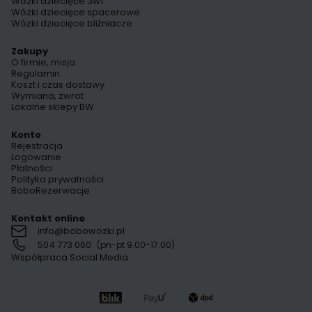
Wózki dziecięce 3w1
Wózki dziecięce spacerowe
Wózki dziecięce bliźniacze
Zakupy
O firmie, misja
Regulamin
Koszt i czas dostawy
Wymiana, zwrot
Lokalne sklepy BW
Konto
Rejestracja
Logowanie
Płatności
Polityka prywatności
BoboRezerwacje
Kontakt online
info@bobowozki.pl
504 773 060
(pn-pt 9.00-17.00)
Współpraca Social Media