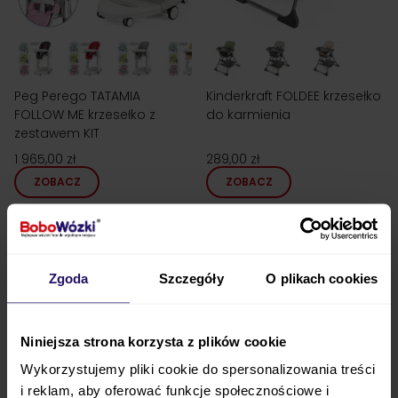
Peg Perego TATAMIA
Kinderkraft FOLDEE krzesełko
FOLLOW ME krzesełko z
do karmienia
zestawem KIT
1 965,00 zł
289,00 zł
ZOBACZ
ZOBACZ
Zgoda
Szczegóły
O plikach cookies
Niniejsza strona korzysta z plików cookie
Wykorzystujemy pliki cookie do spersonalizowania treści
i reklam, aby oferować funkcje społecznościowe i