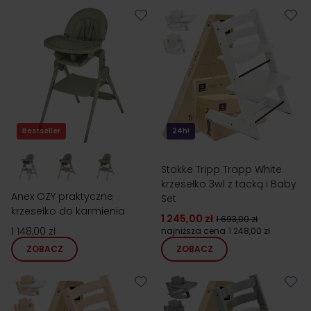
Bestseller
24h!
Stokke Tripp Trapp White
krzesełko 3w1 z tacką i Baby
Anex OZY praktyczne
Set
krzesełko do karmienia
1 245,00 zł
1 693,00 zł
1 148,00 zł
najniższa cena
1 248,00 zł
ZOBACZ
ZOBACZ