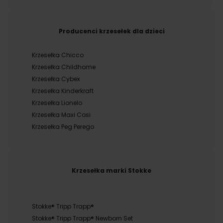
Producenci krzesełek dla dzieci
Krzesełka Chicco
Krzesełka Childhome
Krzesełka Cybex
Krzesełka Kinderkraft
Krzesełka Lionelo
Krzesełka Maxi Cosi
Krzesełka Peg Perego
Krzesełka marki Stokke
Stokke® Tripp Trapp®
Stokke® Tripp Trapp® Newborn Set