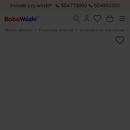
Foteliki czy wózki? 📞 504773060 📞 504950350
Przejdź do treści
Szukaj
Strona główna
>
Pozostałe artykuły
>
Krzesełka do karmienia
>