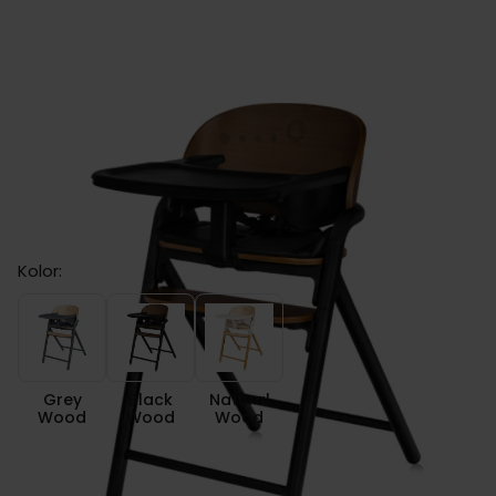
Lionelo CELIA krzesełko do karmienia
Kolor:
Grey Wood
Black Wood
Natural Wood
Grey
Black
Natural
Wood
Wood
Wood
zł 699.00
Cena:
od