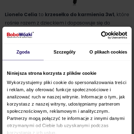
Lionelo
Celia
to
krzesełko do karmienia
3w1
, które
rośnie razem z dzieckiem i dopasowuje się do
zmieniających się potrzeb rodziny. Od pierwszych
posiłków niemowlęcia, przez samodzielne śniadania
przedszkolaka, aż po wygodne siedzisko przy biurku
Zgoda
Szczegóły
O plikach cookies
— Celia to funkcjonalność na lata.
Regulacja
wysokości siedziska i podnóżka
odbywa się
błyskawicznie, bez użycia narzędzi.
Naturalne
Niniejsza strona korzysta z plików cookie
drewno bukowe
,
solidna rama
i
elegancki design
Wykorzystujemy pliki cookie do spersonalizowania treści
sprawiają, że krzesełko doskonale wpisuje się w
i reklam, aby oferować funkcje społecznościowe i
analizować ruch w naszej witrynie. Informacje o tym, jak
każde wnętrze. To nie tylko mebel — to codzienna
korzystasz z naszej witryny, udostępniamy partnerom
wygoda, bezpieczeństwo i styl.
społecznościowym, reklamowym i analitycznym.
Partnerzy mogą połączyć te informacje z innymi danymi
Lionelo Celia - od noworodka po długie lata
otrzymanymi od Ciebie lub uzyskanymi podczas
korzystania z ich usług.