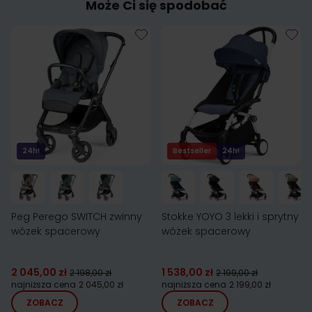
Może Ci się spodobać
24h!
Bestseller
24h!
Peg Perego SWITCH zwinny
Stokke YOYO 3 lekki i sprytny
wózek spacerowy
wózek spacerowy
2 045,00 zł
1 538,00 zł
2 198,00 zł
2 199,00 zł
najniższa cena
2 045,00 zł
najniższa cena
2 199,00 zł
ZOBACZ
ZOBACZ