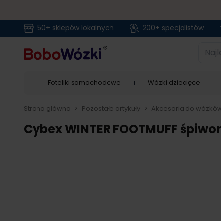
50+ sklepów lokalnych
200+ specjalistów
Przejdź do treści
Najlep
Foteliki samochodowe
Wózki dziecięce
Strona główna
>
Pozostałe artykuły
>
Akcesoria do wózkó
Cybex WINTER FOOTMUFF śpiwo