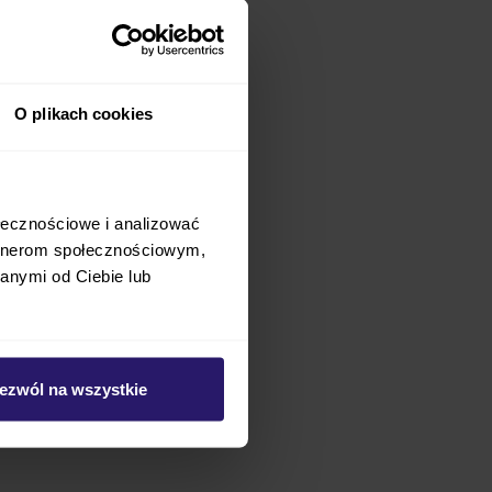
er Footmuff
. Zadba, by
chłodu, a spacery
, kiedy zrobi się już
o przegrzania dziecka,
O plikach cookies
dealny dla dziewczynki
ołecznościowe i analizować
artnerom społecznościowym,
anymi od Ciebie lub
ka
ezwól na wszystkie