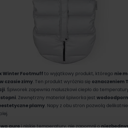
x
Winter Footmuff
to wyjątkowy produkt, którego
nie m
w czasie zimy
. Ten produkt wyróżnia się
oznaczeniem 
ji
. Śpiworek zapewnia maluszkowi ciepło do temperatur
 stopni
. Zewnętrzny materiał śpiworka jest
wodoodporn
eestetyczne plamy
. Napy z obu stron pozwolą delikatni
lej.
ową aurę
i niskie temperatury, nie zapomnij o
niezbędn