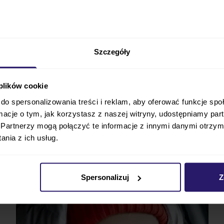
czas spacerów niezbędny okaże się śpiworek
Cybex
Wint
o niskich temperaturach
nie odczuwało najmniejszego 
i maksymalnym komforcie
. Używaj śpiworka dopiero wtedy
ieważ dzięki jego
najwyższym parametrom
może dojść d
Szczegóły
ać ze śpiworka zbyt wcześnie.
 plików cookie
ecnie w trzech wariantach kolorystycznych. Dopasujesz i
a chłopca (np.
Nautical Blue
):
do spersonalizowania treści i reklam, aby oferować funkcje sp
ormacje o tym, jak korzystasz z naszej witryny, udostępniamy p
rctic Silver,
Partnerzy mogą połączyć te informacje z innymi danymi otrzym
 Deep Black,
nia z ich usług.
Nautical Blue.
ybex Winter Footmuff - dla zdrowia i wygody malusz
Spersonalizuj
Z