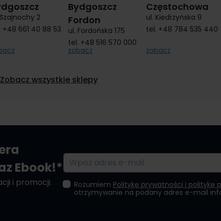
ydgoszcz
Bydgoszcz
Częstochowa
. Szajnochy 2
ul. Kiedrzyńska 9
Fordon
.
+48 661 40 88 53
tel.
+48 784 535 440
ul. Fordońska 175
tel.
+48 516 570 000
bacz
zobacz
zobacz
Zobacz wszystkie sklepy
tera
Adres e-mail
raz Ebook!*
ji i promocji.
Rozumiem
Politykę prywatności i politykę 
otrzymywanie na podany adres e-mail in