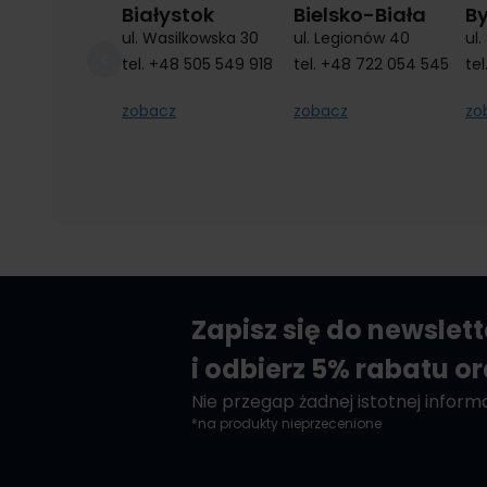
Białystok
Bielsko-Biała
B
ul. Wasilkowska 30
ul. Legionów 40
ul
tel.
+48 505 549 918
tel.
+48 722 054 545
tel
zobacz
zobacz
zo
Zapisz się do newslet
i odbierz 5% rabatu o
Nie przegap żadnej istotnej informac
*na produkty nieprzecenione