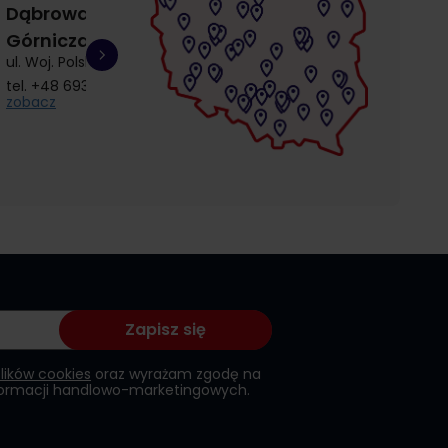
Dąbrowa
Gdańsk
Gdańsk
Górnicza
Łostowice
Przymorze
ul. Woj. Polskiego 3
ul. Łostowicka 4
ul. Kołobrzeska 30
tel.
+48 693 692 414
tel.
+48 504 968 360
tel.
+48 510 857 9
zobacz
zobacz
zobacz
Zapisz się
plików cookies
oraz wyrażam zgodę na
formacji handlowo-marketingowych.