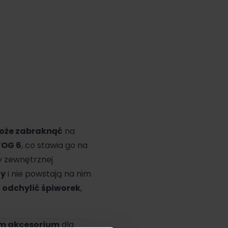
oże zabraknąć
na
TOG 6
, co stawia go na
y zewnętrznej
y
i nie powstają na nim
e
odchylić śpiworek
,
ym
akcesorium
dla