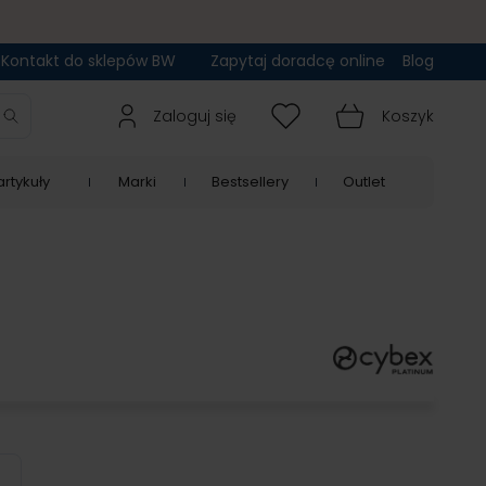
Kontakt do sklepów BW
Zapytaj doradcę online
Blog
Zaloguj się
Koszyk
rtykuły
Marki
Bestsellery
Outlet
ical Blue