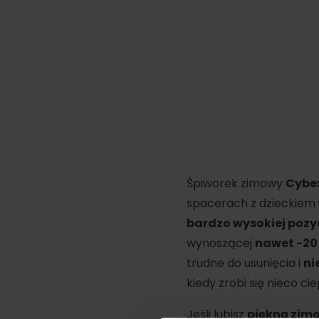
Śpiworek zimowy
Cybe
spacerach z dzieckiem
bardzo wysokiej pozyc
wynoszącej
nawet -20
trudne do usunięcia i
ni
kiedy zrobi się nieco ciep
Jeśli lubisz
piękną zim