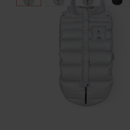
Opis
W