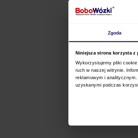
Twojego maluszka. Na 
Twoje dziecko w
bardz
spędzało w
ciepełku 
naprawdę zimno
, pon
Zgoda
kiedy zaczniesz korzyst
Niniejsza strona korzysta z
Footmuff
występuje ob
(np.
Arctic Silver
) i dl
Wykorzystujemy pliki cookie 
ruch w naszej witrynie. Inf
Cybex Winter Footmuff A
reklamowym i analitycznym. 
Cybex Winter Footmuff
uzyskanymi podczas korzysta
Cybex Winter Footmuff 
C