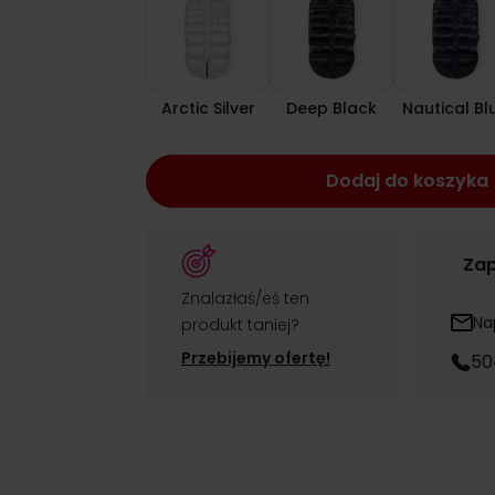
Arctic Silver
Deep Black
Nautical Bl
Dodaj do koszyka
Zap
Znalazłaś/eś ten
Na
produkt taniej?
Przebijemy ofertę!
50