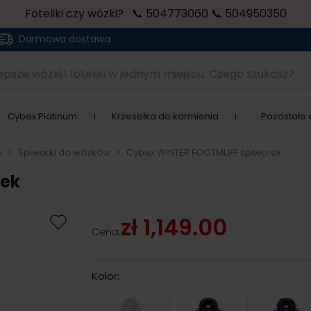
Foteliki czy wózki? 📞 504773060 📞 504950350
Darmowa dostawa
sze wózki i foteliki w jednym miejscu. Czego szukasz?
Cybex Platinum
Krzesełka do karmienia
Pozostałe a
w
>
Śpiworki do wózków
>
Cybex WINTER FOOTMUFF śpiworek
rek
zł 1,149.00
Cena:
Kolor:
Arctic Silver
Deep Black
Naut