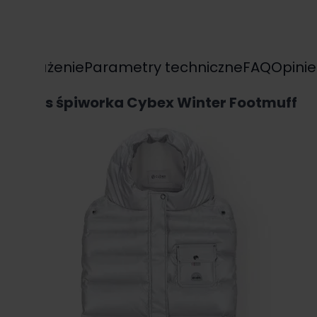
yposażenie
Parametry techniczne
FAQ
Opinie
Opis śpiworka Cybex Winter Footmuff