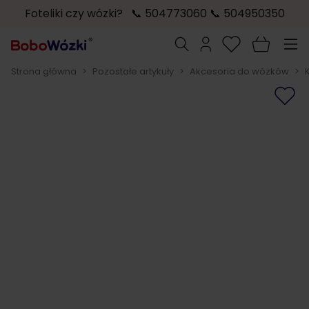
Foteliki czy wózki? 📞 504773060 📞 504950350
Przejdź do treści
Szukaj
Strona główna
>
Pozostałe artykuły
>
Akcesoria do wózków
>