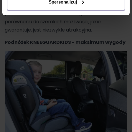
Spersonalizuj
zwiększyć wygodę dziecka, jest zastosowanie
podnóżka KNEEGUARDKIDS 4. Jego cena w
porównaniu do szerokich możliwości, jakie
gwarantuje, jest niezwykle atrakcyjna.
Podnóżek KNEEGUARDKIDS - maksimum wygody