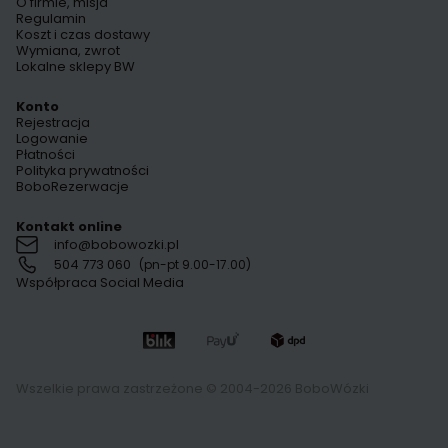
O firmie, misja
Regulamin
Koszt i czas dostawy
Wymiana, zwrot
Lokalne sklepy BW
Konto
Rejestracja
Logowanie
Płatności
Polityka prywatności
BoboRezerwacje
Kontakt online
info@bobowozki.pl
504 773 060
(pn-pt 9.00-17.00)
Współpraca Social Media
Wszelkie prawa zastrzeżone © 2004-2026 BoboWózki