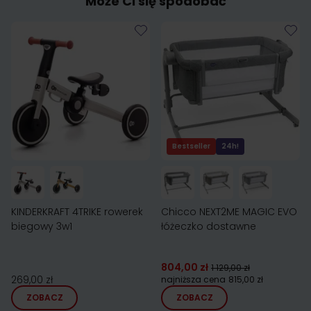
Może Ci się spodobać
Bestseller
24h!
KINDERKRAFT 4TRIKE rowerek
Chicco NEXT2ME MAGIC EVO
biegowy 3w1
łóżeczko dostawne
804,00 zł
1 129,00 zł
269,00 zł
najniższa cena
815,00 zł
ZOBACZ
ZOBACZ