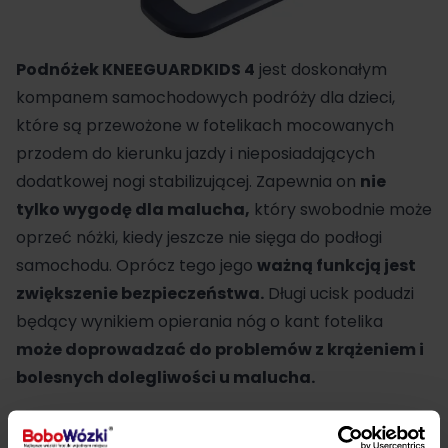
Podnóżek KNEEGUARDKIDS 4
jest doskonałym
kompanem samochodowych podróży dla dzieci,
które są przewożone w fotelikach mocowanych
przodem do kierunku jazdy i nieposiadających
dodatkowej nogi stabilizującej. Zapewnia on
nie
tylko wygodę dla malucha,
który swobodnie może
oprzeć nóżki, kiedy jeszcze nie sięga do podłogi
samochodu. Oprócz tego jego
ważną funkcją jest
zwiększenie bezpieczeństwa.
Długi ucisk podudzi
będący wynikiem opierania nóg o kant fotelika
może doprowadzać do problemów z krążeniem i
bolesnych dolegliwości u malucha.
W najnowszej odsłonie podnóżka na dole znajduje się