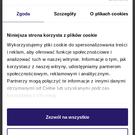
część, która opiera się na podłodze
samochodu
.
Dzięki temu podnóżek stabilnie się opiera. Zmianie
Zgoda
Szczegóły
O plikach cookies
uległ również sposób regulacji wysokości podnóżka —
teraz jest wygodny i łatwy, a do tego
umieszczony
pod miejscem na stopy
, dzięki czemu dzieci nie
Niniejsza strona korzysta z plików cookie
mają do niego swobodnego dostępu. Z nowej wersji
Wykorzystujemy pliki cookie do spersonalizowania treści
podnóżka możecie korzystać nawet wtedy,
gdy
i reklam, aby oferować funkcje społecznościowe i
poruszacie się samochodem typu SUV
dzięki
analizować ruch w naszej witrynie. Informacje o tym, jak
korzystasz z naszej witryny, udostępniamy partnerom
wyższemu wspornikowi. Dodatkowo oko cieszy
społecznościowym, reklamowym i analitycznym.
nowy, bardziej stylowy design
.
Partnerzy mogą połączyć te informacje z innymi danymi
otrzymanymi od Ciebie lub uzyskanymi podczas
Podnóżek
KNEEGUARDKIDS 4
to
fenomenalne i
korzystania z ich usług.
nowatorskie rozwiązanie
zwiększające komfort i
bezpieczeństwo dziecka. Malec w czasie jazdy
często kopie w przednie siedzenie lub opiera o nie
Zezwól na wszystkie
nogi,
by zmniejszyć napięcie i dyskomfort
wynikający ze stałego ucisku.
Sposobem na to, by