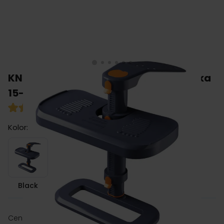
KNEEGUARDKIDS 4 podnóżek do fotelika
15-36kg
5
(opinie: 1)
Kolor:
Black
Black
zł 329.00
Cena: