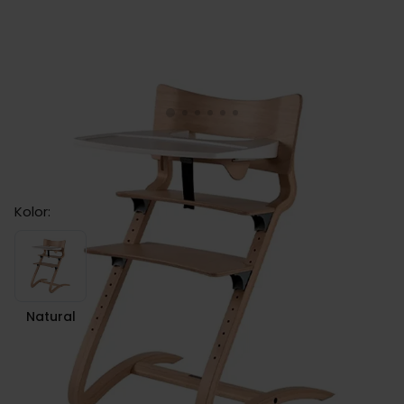
Leander CLASSIC NATURAL krzesełko do
karmienia + BARIERKA + TACKA
Kolor:
Natural
Natural
zł 1,889.00
Cena: