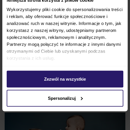
Niniejsza strona korzysta z plików cookie
wieloma innymi zaletami
, które przynoszą
Wykorzystujemy pliki cookie do spersonalizowania treści
korzyści zarówno rodzicom, jak i dzieciom. To nie
i reklam, aby oferować funkcje społecznościowe i
tylko zwykłe krzesło do karmienia dziecka — jego
analizować ruch w naszej witrynie. Informacje o tym, jak
wszechstronność sprawia, że idealnie
korzystasz z naszej witryny, udostępniamy partnerom
komponuje się z każdym stylem wnętrza
.
społecznościowym, reklamowym i analitycznym.
Wykonane z
najwyższej jakości drewna
Partnerzy mogą połączyć te informacje z innymi danymi
bukowego
krzesło
Leander Classic
zapewnia
otrzymanymi od Ciebie lub uzyskanymi podczas
korzystania z ich usług.
bezpieczeństwo i wygodę dziecka od samego
początku, już od momentu, gdy
maluch zaczyna
samodzielnie siedzieć
. Jego solidna konstrukcja
Zezwól na wszystkie
daje pewność, że
będzie to trwały i niezawodny
element wyposażenia przez wiele lat
.
Spersonalizuj
Leander Classic - radość dla całej rodziny