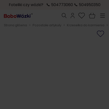
Foteliki czy wózki? 📞 504773060 📞 504950350
Przejdź do treści
Szukaj
Strona główna
>
Pozostałe artykuły
>
Krzesełka do karmienia
>