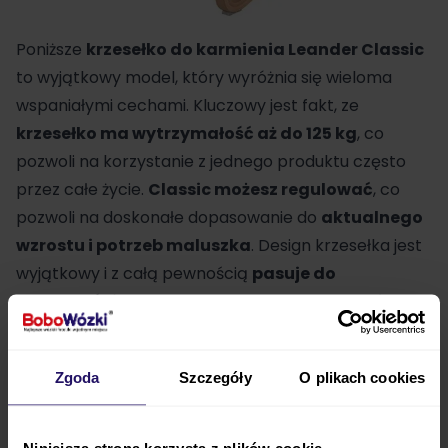
Poniższe
krzesełko do karmienia
Leander Classic
to wyjątkowy model, który wyróżnia się wieloma
wspaniałymi cechami. Kluczowy jest fakt, ze
krzesełko ma wytrzymałość aż do 125 kg
, co
pozwoli na korzystanie z jednego produktu często
przez całe życie.
Classic możesz regulować
, co
pozwoli na doskonałe dopasowanie do
aktualnego
wzrostu i potrzeb maluszka
. Design krzesełka jest
wyjątkowy i z całą pewnością
pasuje do
nowocześnie urządzonych wnętrz
, jednak równie
dobrze
sprawdzi się w pomieszczeniach
urządzonych w klasycznym stylu
.
Zgoda
Szczegóły
O plikach cookies
Krzesło Leander Classic
wyróżnia się nie tylko
doskonałą jakością i unikatowym designem, ale także