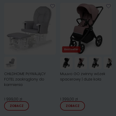
Bestseller
CHILDHOME PŁYWAJĄCY
Muuvo GO zwinny wózek
FOTEL zaokrąglony do
spacerowy | duże koła
karmienia
1 999,00 zł
1 399,00 zł
ZOBACZ
ZOBACZ