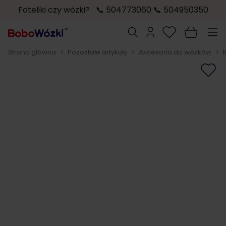
Foteliki czy wózki? 📞 504773060 📞 504950350
Przejdź do treści
Szukaj
Strona główna
>
Pozostałe artykuły
>
Akcesoria do wózków
>