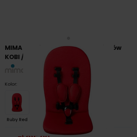
MIMA wymienna wkładka do wózków
KOBI / XARi
Kolor:
Ruby Red
Ruby Red