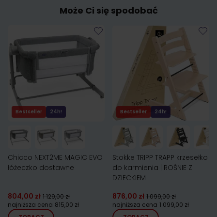
Może Ci się spodobać
Bestseller
24h!
Bestseller
24h!
Chicco NEXT2ME MAGIC EVO
Stokke TRIPP TRAPP krzesełko
łóżeczko dostawne
do karmienia | ROŚNIE Z
DZIECKIEM
804,00 zł
876,00 zł
1 129,00 zł
1 099,00 zł
najniższa cena
815,00 zł
najniższa cena
1 099,00 zł