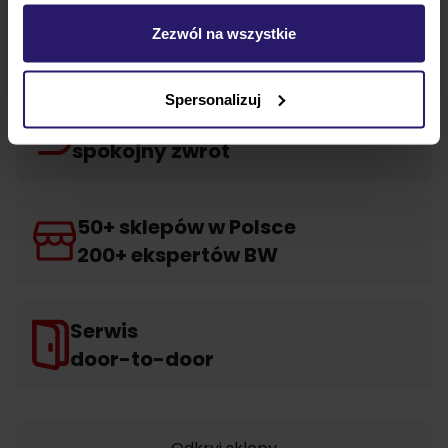
Zezwól na wszystkie
Marka
Spersonalizuj
100 dni na
spokojny zwrot
50+ sklepów w Polsce
200+ ekspertów BW
Serwis
door-to-door