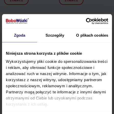
ZOBACZ
ZOBACZ
Opis
Opis wkładki do wózków KOBI / XARi MIMA
Zgoda
Szczegóły
O plikach cookies
Wymienna wkładka pozwalająca na zmianę koloru
wózka Mima Kobi lub Mima Xari. Zestaw posiada
Niniejsza strona korzysta z plików cookie
również szelki bezpieczeństwa.
Wykorzystujemy pliki cookie do spersonalizowania treści
i reklam, aby oferować funkcje społecznościowe i
Materiał: 100% poliester; wypełnienie 100% poliester.
analizować ruch w naszej witrynie. Informacje o tym, jak
korzystasz z naszej witryny, udostępniamy partnerom
Parametry techniczne
społecznościowym, reklamowym i analitycznym.
Partnerzy mogą połączyć te informacje z innymi danymi
FAQ
otrzymanymi od Ciebie lub uzyskanymi podczas
korzystania z ich usług.
Opinie