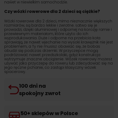
nawet w niewielkim samochodzie.
Czy wózki rowerowe dla 2 dzieci są ciężkie?
Wózki rowerowe dla 2 dzieci, mimo nieznacznie większych
rozmiarów, są bardzo lekkie i zwrotne. Łatwo się je
prowadzi, dzięki aluminiowej i odpornej na korozję ramie i
przewiewnym materiałom, które użyto do ich
wyprodukowania. Duże i odporne na przebicia koła
sprawiają, że nawet wjechanie na wysoki krawężnik nie jest
problemem, a Ty nie musisz obawiać się, że bobas
obudzi się podczas drzemki. W przyczepce mogą
podróżować nawet przedszkolaki, gdyż konstrukcja
wytrzymuje znaczne obciążenie. Wózek rowerowy możesz
używać jako przyczepę do roweru lub zdecydować się na
jego ręczne pchanie, co zastąpi klasyczny wózek
spacerowy.
100 dni na
spokojny zwrot
50+ sklepów w Polsce