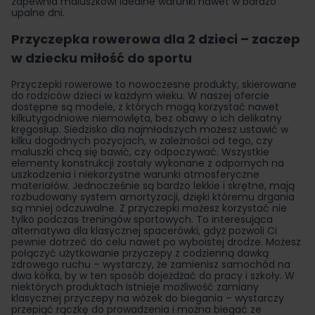
zapewnia maluszkowi idealne warunki nawet w bardzo
upalne dni.
Przyczepka rowerowa dla 2 dzieci – zaczep
w dziecku miłość do sportu
Przyczepki rowerowe to nowoczesne produkty, skierowane
do rodziców dzieci w każdym wieku. W naszej ofercie
dostępne są modele, z których mogą korzystać nawet
kilkutygodniowe niemowlęta, bez obawy o ich delikatny
kręgosłup. Siedzisko dla najmłodszych możesz ustawić w
kilku dogodnych pozycjach, w zależności od tego, czy
maluszki chcą się bawić, czy odpoczywać. Wszystkie
elementy konstrukcji zostały wykonane z odpornych na
uszkodzenia i niekorzystne warunki atmosferyczne
materiałów. Jednocześnie są bardzo lekkie i skrętne, mają
rozbudowany system amortyzacji, dzięki któremu drgania
są mniej odczuwalne. Z przyczepki możesz korzystać nie
tylko podczas treningów sportowych. To interesująca
alternatywa dla klasycznej spacerówki, gdyż pozwoli Ci
pewnie dotrzeć do celu nawet po wyboistej drodze. Możesz
połączyć użytkowanie przyczepy z codzienną dawką
zdrowego ruchu – wystarczy, że zamienisz samochód na
dwa kółka, by w ten sposób dojeżdżać do pracy i szkoły. W
niektórych produktach istnieje możliwość zamiany
klasycznej przyczepy na wózek do biegania – wystarczy
przepiąć rączkę do prowadzenia i można biegać ze