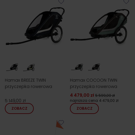
Przyczepki rowerowe dla 2 dzieci zostały zaprojektowane
w taki sposób, aby dawać przyjemność z jazdy na dwóch
kółkach zarówno bobasom, jak i ich opiekunom. Dzięki
dobrze dopasowanej przyczepce będziesz mógł
wygodnie ominąć korki, dojechać na czas do szkoły i
korzystać z uroków poruszania się na rowerze po mieście.
W nowoczesnej przyczepie znajdziesz dostatecznie dużo
miejsca, by wygodnie posadzić dwójkę niemowlaków lub
parę przedszkolaków, a także zabezpieczyć ich w
pożywne przekąski lub wodę. Najmłodsi mogą w czasie
jazdy swobodnie oglądać świat z pozycji siedzącej, uciąć
sobie krótką drzemkę lub cieszyć się zmieniającymi się
krajobrazami.
Hamax BREEZE TWIN
Hamax COCOON TWIN
przyczepka rowerowa
przyczepka rowerowa
4 479,00 zł
5 599,00 zł
5 149,00 zł
najniższa cena
4 479,00 zł
ZOBACZ
ZOBACZ