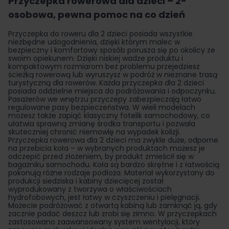
Przyczepka rowerowa dla dzieci – 2-
osobowa, pewna pomoc na co dzień
Przyczepka do roweru
dla 2 dzieci posiada wszystkie
niezbędne udogodnienia, dzięki którym malec w
bezpieczny i komfortowy sposób porusza się po okolicy ze
swoim opiekunem. Dzięki niskiej wadze produktu i
kompaktowym rozmiarom bez problemu przejedziesz
ścieżką rowerową lub wyruszysz w podróż w nieznane trasą
turystyczną dla rowerów. Każda przyczepka dla 2 dzieci
posiada oddzielne miejsca do podróżowania i odpoczynku.
Pasażerów we wnętrzu przyczepy zabezpieczają łatwo
regulowane pasy bezpieczeństwa. W wieli modelach
możesz także zapiąć klasyczny fotelik samochodowy, co
ułatwia sprawną zmianę środka transportu i pozwala
skuteczniej chronić niemowlę na wypadek kolizji.
Przyczepka rowerowa dla 2 dzieci ma zwykle duże, odporne
na przebicia koła – w wybranych produktach możesz je
odczepić przed złożeniem, by produkt zmieścił się w
bagażniku samochodu. Koła są bardzo skrętne i z łatwością
pokonują różne rodzaje podłoża. Materiał wykorzystany do
produkcji siedziska i kabiny dziecięcej został
wyprodukowany z tworzywa o właściwościach
hydrofobowych, jest łatwy w czyszczeniu i pielęgnacji.
Możecie podróżować z otwartą kabiną lub zamknąć ją, gdy
zacznie padać deszcz lub zrobi się zimno. W przyczepkach
zastosowano zaawansowany system wentylacji, który