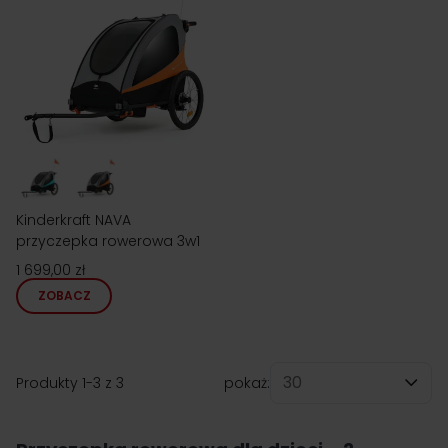
Kinderkraft NAVA
przyczepka rowerowa 3w1
1 699,00 zł
ZOBACZ
Produkty
1
-
3
z
3
pokaż:
na stronę