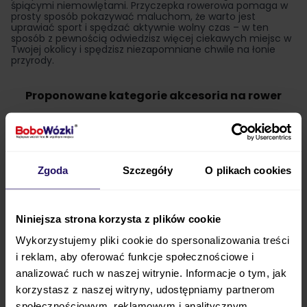
śpiącymi niemowlętami. Przyczepka rowerowa pomaga w
prosty sposób pokazywać maluchom, że warto jest
uprawiać sport i spędzać aktywnie wolny czas – w ten
sposób z pewnością odwiedzisz więcej ciekawych miejsc w
Twojej okolicy i spędzisz niezapomniane chwile na łonie
przyrody.
Proponowane kategorie akcesoria na rower
Powiązane kategorie
Zgoda
Szczegóły
O plikach cookies
Przyczepki rowerowe
Foteliki rowerowe
Rowerki biegowe
Niniejsza strona korzysta z plików cookie
Rowerki trójkołowe
Wykorzystujemy pliki cookie do spersonalizowania treści
Przyczepki rowerowe Hamax
i reklam, aby oferować funkcje społecznościowe i
Przyczepki rowerowe dla 2 dzieci
analizować ruch w naszej witrynie. Informacje o tym, jak
korzystasz z naszej witryny, udostępniamy partnerom
społecznościowym, reklamowym i analitycznym.