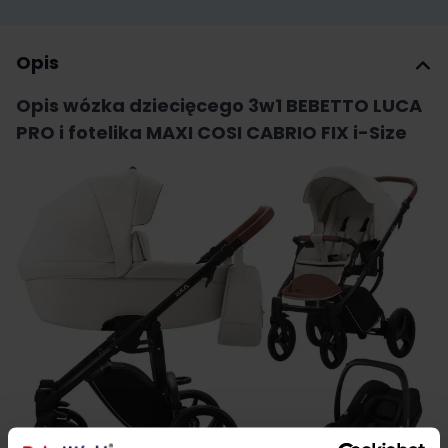
Opis
Opis wózka dziecięcego 3w1 BEBETTO LUCA
PRO i fotelika MAXI COSI CABRIO FIX i-Size