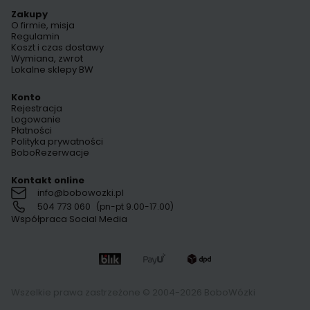
Zakupy
O firmie, misja
Regulamin
Koszt i czas dostawy
Wymiana, zwrot
Lokalne sklepy BW
Konto
Rejestracja
Logowanie
Płatności
Polityka prywatności
BoboRezerwacje
Kontakt online
info@bobowozki.pl
504 773 060
(pn-pt 9.00-17.00)
Współpraca Social Media
Wszelkie prawa zastrzeżone © 2004-2026 BoboWózki