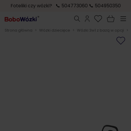
Foteliki czy wózki? 📞 504773060 📞 504950350
Przejdź do treści
Szukaj
Strona główna
>
Wózki dziecięce
>
Wózki 3w1 z bazą w opcji
>