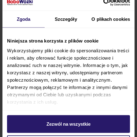
BEBETTO
LUCA PRO
to nowe, eleganckie wydanie
Zgoda
Szczegóły
O plikach cookies
znanego wózka LUCA
. Jest to wersja dla każdego,
kto
ceni sobie jeszcze wyższy standard
i poziom
Niniejsza strona korzysta z plików cookie
wykonania.
LUCA PRO
różni się od zwykłego
modelu
Wykorzystujemy pliki cookie do spersonalizowania treści
LUCA
m.in. obecnością
ekoskóry —
obszyto nią
i reklam, aby oferować funkcje społecznościowe i
zarówno
gondolę, jak i siedzisko spacerowe
.
analizować ruch w naszej witrynie. Informacje o tym, jak
Ekoskóra jest
wytrzymała i łatwa w konserwacji,
korzystasz z naszej witryny, udostępniamy partnerom
a dodatkowo — bardzo kunsztowna. W zestawie
społecznościowym, reklamowym i analitycznym.
znajduje się również
Partnerzy mogą połączyć te informacje z innymi danymi
bezpieczny fotelik
otrzymanymi od Ciebie lub uzyskanymi podczas
samochodowy
MAXI COSI
CABRIO FIX
i-Size
.
korzystania z ich usług.
BEBETTO
to producent, który zasłynął jako
producent wózków dziecięcych
. Edycje takie jak
Zezwól na wszystkie
LUCA PRO
pokazują, że producent dba o aktualność
swojej oferty i chce, by rodzice
mogli dokonywać