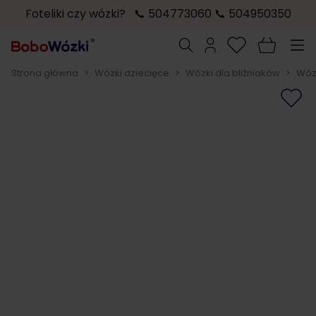
Foteliki czy wózki? 📞 504773060 📞 504950350
Przejdź do treści
Szukaj
Strona główna
>
Wózki dziecięce
>
Wózki dla bliźniaków
>
Wóz