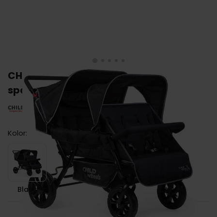
CHILDHOME TWO BY TWO wózek
spacerowy dla 4 dzieci
Kolor:
Black
Black