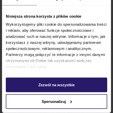
terenie lub przez przeszkody na drodze powinno
odbywać się w dwie dorosłe osoby, zgodnie z
Niniejsza strona korzysta z plików cookie
rekomendacją producenta.
CHILDHOME TWO BY
TWO wózek z folią przeciwdeszczową
jest
Wykorzystujemy pliki cookie do spersonalizowania treści
i reklam, aby oferować funkcje społecznościowe i
praktycznym rozwiązaniem zarówno dla rodziców
analizować ruch w naszej witrynie. Informacje o tym, jak
czworaczków, jak i na potrzeby placówek
korzystasz z naszej witryny, udostępniamy partnerom
opiekuńczych.
społecznościowym, reklamowym i analitycznym.
Partnerzy mogą połączyć te informacje z innymi danymi
Jak wspomniano,
CHILDHOME TWO BY TWO wózek
otrzymanymi od Ciebie lub uzyskanymi podczas
z dużymi kołami
świetnie sprawdzi się na przykład
korzystania z ich usług.
w żłobkach, dzięki temu rozwiązaniu możesz
przewieźć w nim aż czwórkę dzieci. Siedziska
spacerowe pozwalają na przewożenie
Zezwól na wszystkie
wychowanków od 6. miesiąca życia, aż do 15 kg wagi.
Dodatkowo model posiada elegancką czarną ramę
Spersonalizuj
z odblaskowymi elementami, a dzięki szerokiemu
zakresowi regulacji wózek świetnie sprawdzi się u