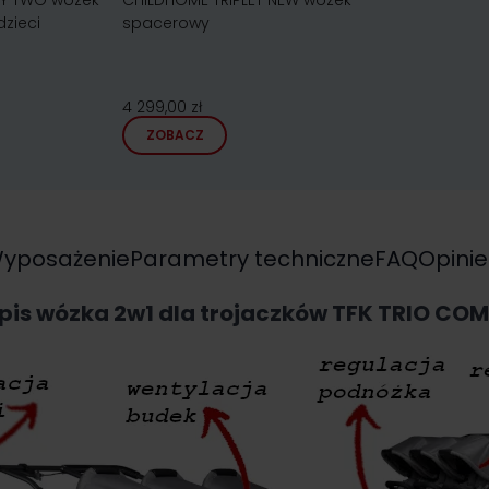
Y TWO wózek
CHILDHOME TRIPLET NEW wózek
zieci
spacerowy
4 299,00 zł
ZOBACZ
yposażenie
Parametry techniczne
FAQ
Opinie
pis wózka 2w1 dla trojaczków TFK TRIO COM