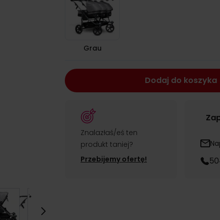
Grau
Dodaj do koszyka
Zap
Znalazłaś/eś ten
Na
produkt taniej?
Przebijemy ofertę!
50