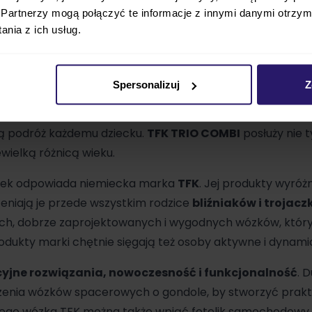
e. Gondole są wyposażone w materace oddychające, by 
Partnerzy mogą połączyć te informacje z innymi danymi otrzym
dziska można ustawiać w obu kierunkach jazdy
i dow
nia z ich usług.
trzeby i aktualne oczekiwania
całej trójki szkrabów i ro
a
TFK TRIO COMBI
, spacer z trojaczkami jest czystą przy
Spersonalizuj
Z
ch osobnych gondol i siedzisk spacerowych. W stelaż
TFK 
ą stronę − przodem lub tyłem. Ta swoboda jest dużą zale
 podróż każdemu dziecku.
TFK TRIO COMBI
posłuży nie t
ewielką różnicą wieku.
zek odpowiada niemiecka marka
TFK
. Jej produkty wyróżni
ceniają je przede wszystkim rodzice
bliźniaków i trojac
ch, dobrze zaprojektowanych i wygodnych wózków, który
rodukty marki chętnie sięgają też osoby aktywne i dynami
yjne rozwiązania, nowoczesność i funkcjonalność
. 
szenia wózków spacerowych o gondole, by stworzyć prak
żdego wózka TFK można także wpiąć fotelik samochodowy