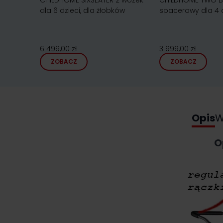
CHILDHOME SIXSEATER 2 wózek
CHILDHOME TWO B
dla 6 dzieci, dla żłobków
spacerowy dla 4 d
6 499,00 zł
3 999,00 zł
ZOBACZ
ZOBACZ
Opis
W
O