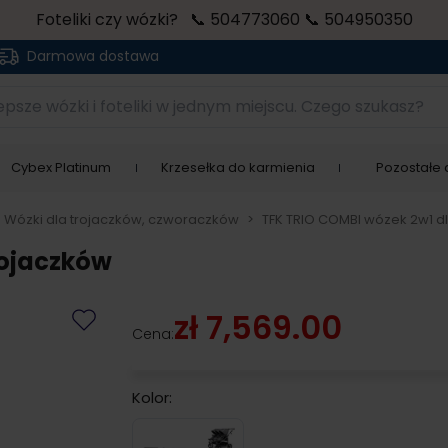
Foteliki czy wózki? 📞 504773060 📞 504950350
Darmowa dostawa
sze wózki i foteliki w jednym miejscu. Czego szukasz?
Cybex Platinum
Krzesełka do karmienia
Pozostałe a
Wózki dla trojaczków, czworaczków
>
TFK TRIO COMBI wózek 2w1 d
rojaczków
zł 7,569.00
Cena:
Kolor:
Grau