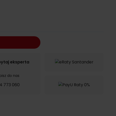
ytaj eksperta
pisz do nas
4 773 060