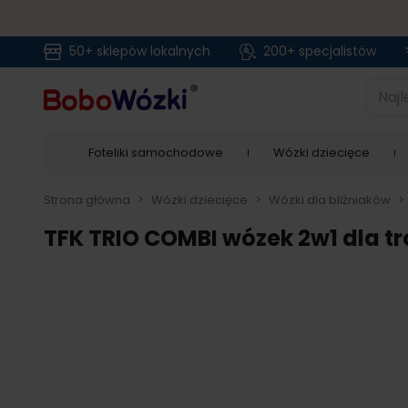
50+ sklepów lokalnych
200+ specjalistów
Przejdź do treści
Najlep
Foteliki samochodowe
Wózki dziecięce
Strona główna
>
Wózki dziecięce
>
Wózki dla bliźniaków
>
TFK TRIO COMBI wózek 2w1 dla t