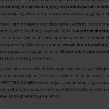
 rewelacyjnie sprawdzają się na trudniejszych, nier
 obawiać się o komfort prowadzenia wózka i wygodę mal
w TFK TRIO COMBI
to trzy niezależne siedziska mocowane
arantowaną swobodę i wygodę jazdy.
TFK wózek dla tr
, że możliwe jest odchylenie oparcia w siedziskach spac
koła pozwolą Ci łatwo prowadzić
wózek dla trojaczków
opasujesz do swojego wzrostu.
Wózek dla trojaczków 
ysz szybko i bez problemów.
ystano do stworzenia dziecięcego pojazdu, są wysokiej jak
erace oddychające. Tkanina nie ściera się podczas częst
w TFK TRIO COMBI
wykonany jest z wodoodpornego materi
 Jednolita, szara tapicerka (model Grau) doskonale komp
wersalny i prezentuje się lekko.