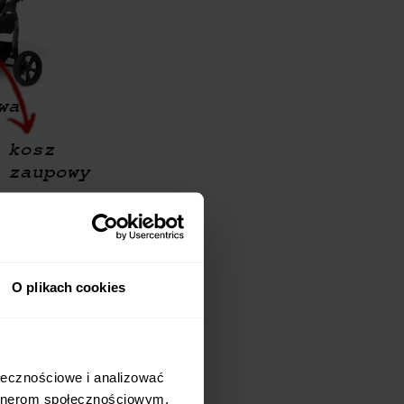
O plikach cookies
eństwa o niewielkiej
ołecznościowe i analizować
ego lekkość i odporność
artnerom społecznościowym,