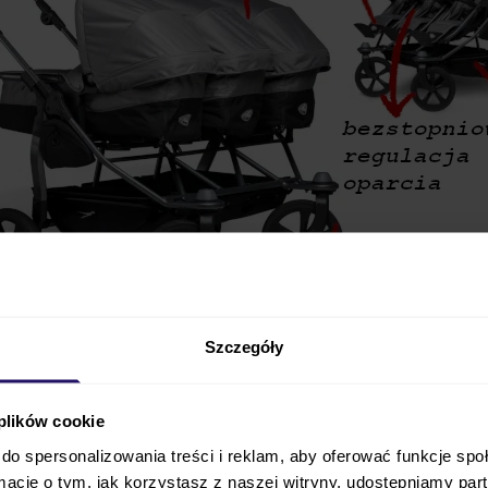
Szczegóły
 plików cookie
rdzo funkcjonalnym wózkiem dla trojaczków
lub rodz
do spersonalizowania treści i reklam, aby oferować funkcje sp
 z wysokiej jakości aluminium stelaż wózka gwarantuje j
ormacje o tym, jak korzystasz z naszej witryny, udostępniamy p