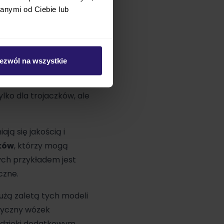
zapewnić maluszkom
anymi od Ciebie lub
olnie konfigurować, by
dziców.
jemnością. To model 2w1,
ezwól na wszystkie
TRIO
wepniesz je
tą wózka, który
ylko dla trojaczków, ale
ają się jakością i
zków
, którzy mogą
ch przykładem jest
czne.
Dużą zaletą tych modeli
tyczny wózek
 dzięki dodatkowym