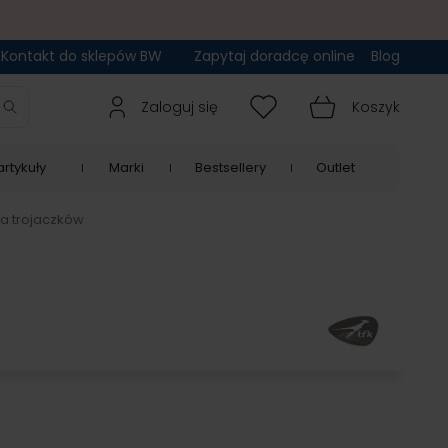
Kontakt do sklepów BW
Zapytaj doradcę online
Blog
Zaloguj się
Koszyk
rtykuły
Marki
Bestsellery
Outlet
la trojaczków