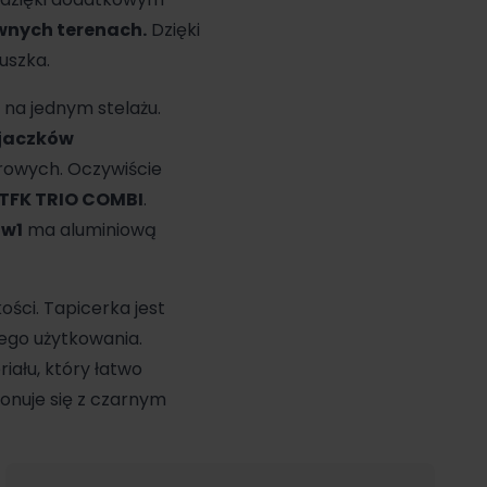
ównych terenach.
Dzięki
uszka.
 na jednym stelażu.
ojaczków
erowych. Oczywiście
 TFK TRIO COMBI
.
2w1
ma aluminiową
ości. Tapicerka jest
ego użytkowania.
ału, który łatwo
onuje się z czarnym