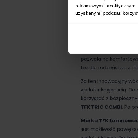
na czynniki zewnętrzn
reklamowym i analitycznym. 
komfort termiczny.
Sie
uzyskanymi podczas korzysta
TRIO COMBI spełniał po
Gdy korzystasz z wózk
który składa się z trze
indywidualnie, w dowoln
pozwala na komfortową
też dla rodzeństwa z ni
Za ten innowacyjny wó
wielofunkcyjnością. Do
korzystać z bezpieczny
TFK TRIO COMBI
. Po p
Marka TFK to innowac
jest możliwość powięk
wielofunkcyjny. Do ka