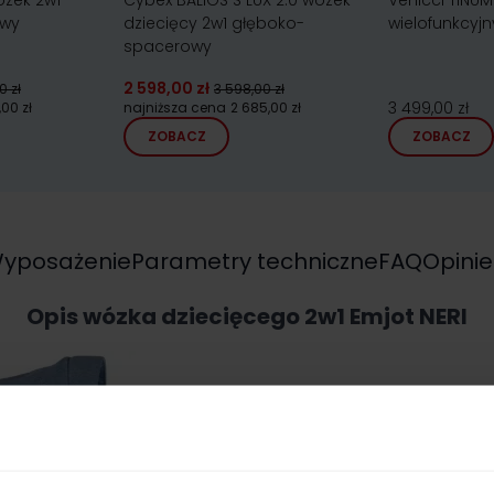
ózek 2w1
Cybex BALIOS S LUX 2.0 wózek
Venicci TINUM
owy
dziecięcy 2w1 głęboko-
wielofunkcyjn
spacerowy
2 598,00 zł
0 zł
3 598,00 zł
3 499,00 zł
,00 zł
najniższa cena
2 685,00 zł
ZOBACZ
ZOBACZ
yposażenie
Parametry techniczne
FAQ
Opinie
Opis wózka dziecięcego 2w1 Emjot NERI