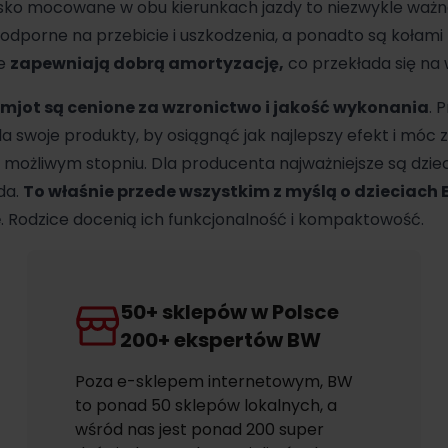
isko mocowane w obu kierunkach jazdy to niezwykle ważn
 odporne na przebicie i uszkodzenia, a ponadto są kołam
że
zapewniają dobrą amortyzację,
co przekłada się na 
mjot są cenione za wzronictwo i jakość wykonania
. 
a swoje produkty, by osiągnąć jak najlepszy efekt i móc 
możliwym stopniu. Dla producenta najważniejsze są dzieci 
da.
To właśnie przede wszystkim z myślą o dzieciach 
e
. Rodzice docenią ich funkcjonalność i kompaktowość.
50+ sklepów w Polsce
200+ ekspertów BW
Poza e-sklepem internetowym, BW
to ponad 50 sklepów lokalnych, a
wśród nas jest ponad 200 super