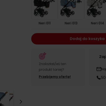
Neri 011
Neri 013
Neri 014
Dodaj do koszyka
Zap
Znalazłaś/eś ten
Na
produkt taniej?
Przebijemy ofertę!
50