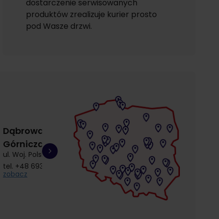
dostarczenie serwisowanych
produktów zrealizuje kurier prosto
pod Wasze drzwi.
Dąbrowa
Gdańsk
Gdańsk
Górnicza
Łostowice
Przymorze
ul. Woj. Polskiego 3
ul. Łostowicka 4
ul. Kołobrzeska 30
tel.
+48 693 692 414
tel.
+48 504 968 360
tel.
+48 510 857 9
zobacz
zobacz
zobacz