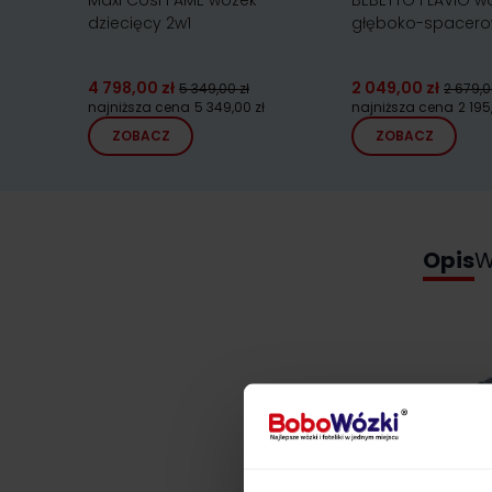
Maxi Cosi FAME wózek
BEBETTO FLAVIO w
dziecięcy 2w1
głęboko-spacer
4 798,00 zł
2 049,00 zł
5 349,00 zł
2 679,0
najniższa cena
5 349,00 zł
najniższa cena
2 195
ZOBACZ
ZOBACZ
Opis
W