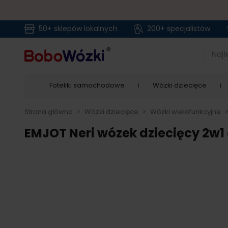
50+ sklepów lokalnych
200+ specjalistów
Przejdź do treści
Najlep
Foteliki samochodowe
Wózki dziecięce
Strona główna
>
Wózki dziecięce
>
Wózki wielofunkcyjne
EMJOT Neri wózek dziecięcy 2w