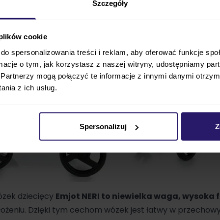
Szczegóły
 plików cookie
do spersonalizowania treści i reklam, aby oferować funkcje sp
ormacje o tym, jak korzystasz z naszej witryny, udostępniamy p
Partnerzy mogą połączyć te informacje z innymi danymi otrzym
nia z ich usług.
Spersonalizuj
Z
zek dziecięcy
Emjot NERI to niewielka waga, wysoka 
łożeniu. Dzięki tym cechom wózek jest łatwy w przechowy