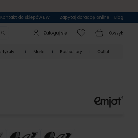
Kontakt do sklepów BW
Zapytaj doradcę online
Blog
Zaloguj się
Koszyk
rtykuły
Marki
Bestsellery
Outlet
 014
Neri 015
Neri 016