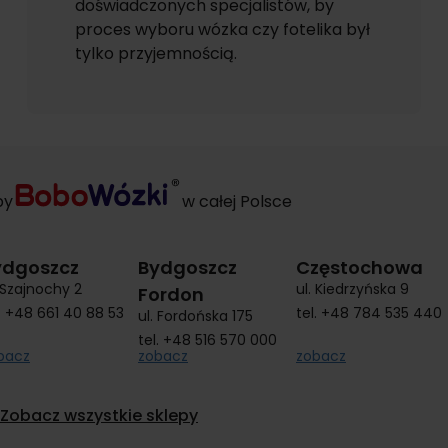
doświadczonych specjalistów, by
proces wyboru wózka czy fotelika był
tylko przyjemnością.
py
w całej Polsce
ydgoszcz
Bydgoszcz
Częstochowa
. Szajnochy 2
ul. Kiedrzyńska 9
Fordon
.
+48 661 40 88 53
tel.
+48 784 535 440
ul. Fordońska 175
tel.
+48 516 570 000
bacz
zobacz
zobacz
Zobacz wszystkie sklepy