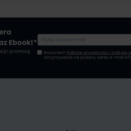
tera
Adres e-mail
raz Ebook!*
ji i promocji.
Rozumiem
Politykę prywatności i politykę 
otrzymywanie na podany adres e-mail in