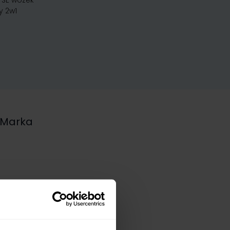
 SE wózek
y 2w1
Marka