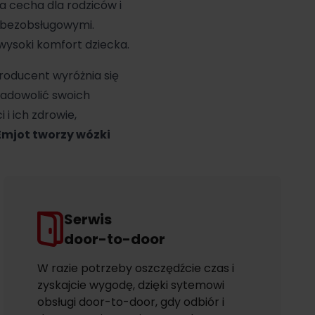
a cecha dla rodziców i
i bezobsługowymi.
wysoki komfort dziecka.
Producent wyróżnia się
zadowolić swoich
i ich zdrowie,
Emjot tworzy wózki
Serwis
door-to-door
W razie potrzeby oszczędźcie czas i
zyskajcie wygodę, dzięki sytemowi
obsługi door-to-door, gdy odbiór i