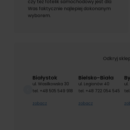
czy też fotelik samochodowy jest dla
Was faktycznie najlepiej dokonanym
wyborem.
Odkryj skle
Białystok
Bielsko-Biała
B
ul. Wasilkowska 30
ul. Legionów 40
ul
tel.
+48 505 549 918
tel.
+48 722 054 545
tel
zobacz
zobacz
zo