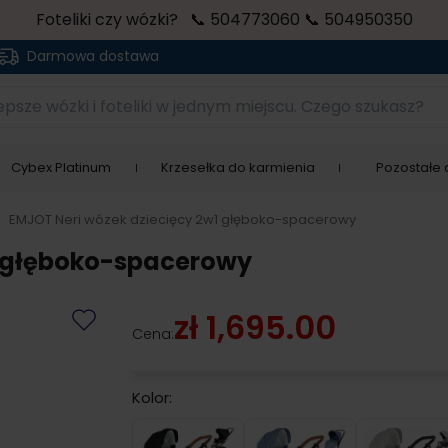
Foteliki czy wózki? 📞 504773060 📞 504950350
Darmowa dostawa
sze wózki i foteliki w jednym miejscu. Czego szukasz?
Cybex Platinum
Krzesełka do karmienia
Pozostałe a
>
EMJOT Neri wózek dziecięcy 2w1 głęboko-spacerowy
1 głęboko-spacerowy
zł 1,695.00
Cena:
Kolor:
Neri 011
Neri 013
Neri