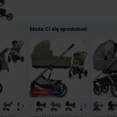
Może Ci się spodobać
Bestseller
24h!