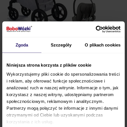
Mast Swiss Design
M4 X
jako wózek głęboko-
Zgoda
Szczegóły
O plikach cookies
spacerowy pozwoli Ci na wygodne
spacery niemal
po każdym podłożu
. Bardzo dobry system
amortyzacji i bezobsługowe koła pozwolą
Niniejsza strona korzysta z plików cookie
spacerować nawet po
nierównościach
. U dołu
Wykorzystujemy pliki cookie do spersonalizowania treści
wózka znajduje się
kosz zakupowy
, do którego
i reklam, aby oferować funkcje społecznościowe i
możesz włożyć zakupy zrobione podczas spacerów
analizować ruch w naszej witrynie. Informacje o tym, jak
lub też dodatkowe akcesoria. Do stelaża wózka za
korzystasz z naszej witryny, udostępniamy partnerom
pomocą
społecznościowym, reklamowym i analitycznym.
dodatkowych adapterów możesz wpiąć
Partnerzy mogą połączyć te informacje z innymi danymi
fotelik Cloud T
.
otrzymanymi od Ciebie lub uzyskanymi podczas
W samochodzie fotelik mocuje się
korzystania z ich usług.
na pas