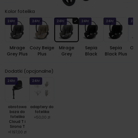
Kolor fotelika
24h!
24h!
24h!
24h!
24h!
24h
Mirage
Cozy Beige
Mirage
Sepia
Sepia
Off
Grey Plus
Plus
Grey
Black
Black Plus
Dodatki (opcjonalne)
24h!
24h!
obrotowa
adaptery do
baza do
fotelika
fotelika
+
50,00 zł
Cloud T i
Sirona T
+
1 197,00 zł