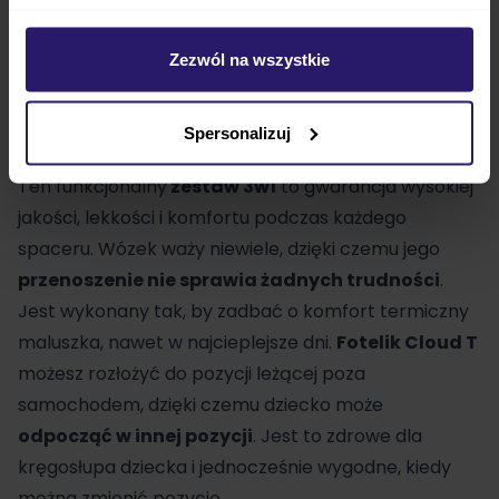
bezpieczeństwa lub dodatkową bazę
.
Cloud T i-
Size
z montażem na bazie możesz odwrócić w
Zezwól na wszystkie
kierunku drzwi samochodu, dzięki czemu
wygodnie
włożysz dziecko do fotelika i wyciągniesz z
Spersonalizuj
niego.
Ten funkcjonalny
zestaw 3w1
to gwarancja wysokiej
jakości, lekkości i komfortu podczas każdego
spaceru. Wózek waży niewiele, dzięki czemu jego
przenoszenie nie sprawia żadnych trudności
.
Jest wykonany tak, by zadbać o komfort termiczny
maluszka, nawet w najcieplejsze dni.
Fotelik Cloud T
możesz rozłożyć do pozycji leżącej poza
samochodem, dzięki czemu dziecko może
odpocząć w innej pozycji
. Jest to zdrowe dla
kręgosłupa dziecka i jednocześnie wygodne, kiedy
można zmienić pozycję.