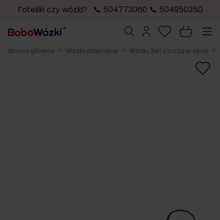
Foteliki czy wózki? 📞 504773060 📞 504950350
Przejdź do treści
Szukaj
Strona główna
>
Wózki dziecięce
>
Wózki 3w1 z bazą w opcji
>