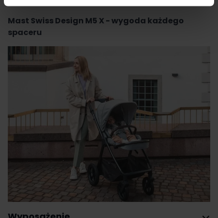
Mast Swiss Design M5 XVolcanic Ash.
Mast Swiss Design M5 X - wygoda każdego
spaceru
Wyposażenie