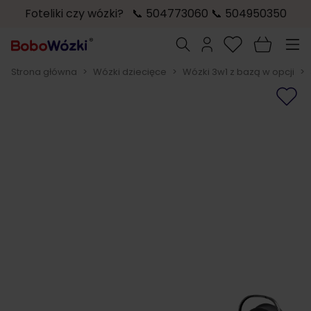
Foteliki czy wózki? 📞 504773060 📞 504950350
Przejdź do treści
Szukaj
Strona główna
>
Wózki dziecięce
>
Wózki 3w1 z bazą w opcji
>