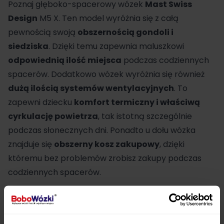
Poznaj głęboko-spacerowy wózek
Mast Swiss
Design
M5 X. Ten model wyróżnia się z całą
pewnością swoją
obszernością gondoli i
siedziska
. Dzięki temu zapewnia maluszkowi
odpowiednią ilość miejsca
podczas codziennych
spacerów. Dodatkowo wózek wyróżnia się również
dużą ilością systemów wentylacyjnych
. To
zapewni dziecku
komfort termiczny i właściwą
cyrkulację powietrza
, tak istotną szczególnie
podczas słonecznych dni. Ponadto u dołu wózka
znajduje się
obszerny kosz zakupowy
, dzięki
któremu bez problemów zrobisz zakupy podczas
codziennych spacerów.
Fotelik
Britax
Baby Safe Pro
oferuje najbardziej
płaską pozycję, która jest
najzdrowsza dla
zdrowia i prawidłowego rozwoju dziecka
. Fotelik