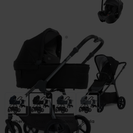
Mast Swiss Design M5 X wózek 3w1 +
fotelik Britax BABY SAFE PRO
Kolor
Blueberry
Onyx
Volcanic
Koala
Ash