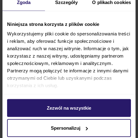
Zgoda
Szczegóły
O plikach cookies
ma możliwość montażu na samochodowy pas
bezpieczeństwa
lub też na dodatkową bazę isofix
.
Baza pozwoli na
Niniejsza strona korzysta z plików cookie
obrót fotelika w kierunku drzwi
samochodu
, co pozwoli na łatwiejsze i wygodniejsze
Wykorzystujemy pliki cookie do spersonalizowania treści
i reklam, aby oferować funkcje społecznościowe i
włożenie dziecka do samochodu i wyjęcie go z niego.
analizować ruch w naszej witrynie. Informacje o tym, jak
Fotelik jest
wyposażony w bardzo dużą budkę
korzystasz z naszej witryny, udostępniamy partnerom
przeciwsłoneczną z filtrem UV
, który odbija
społecznościowym, reklamowym i analitycznym.
promienie słoneczne.
Partnerzy mogą połączyć te informacje z innymi danymi
otrzymanymi od Ciebie lub uzyskanymi podczas
Który kolor wózka
będzie najbardziej Wam
korzystania z ich usług.
odpowiadał?
Mast Swiss Design M5 X Blueberry,
Zezwól na wszystkie
Mast Swiss Design M5 XKoala,
Mast Swiss Design M5 XLion,
Spersonalizuj
Mast Swiss Design M5 XOnyx,