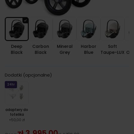
Kolor fotelika
Deep
Carbon
Mineral
Harbor
Soft
U
Black
Black
Grey
Blue
Taupe-LUX
Oli
Dodatki (opcjonalne)
24h!
adaptery do
fotelika
+
50,00 zł
zł 3,995.00