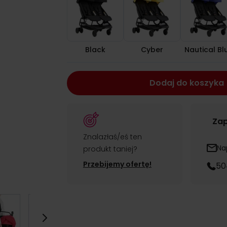
Black
Cyber
Nautical Bl
Dodaj do koszyka
Zap
Znalazłaś/eś ten
Na
produkt taniej?
Przebijemy ofertę!
50