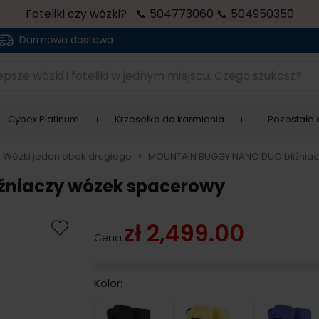
Foteliki czy wózki? 📞 504773060 📞 504950350
Darmowa dostawa
sze wózki i foteliki w jednym miejscu. Czego szukasz?
Cybex Platinum
Krzesełka do karmienia
Pozostałe a
Wózki jeden obok drugiego
>
MOUNTAIN BUGGY NANO DUO bliźnia
źniaczy wózek spacerowy
zł 2,499.00
Cena:
Kolor:
Black
Cyber
Naut