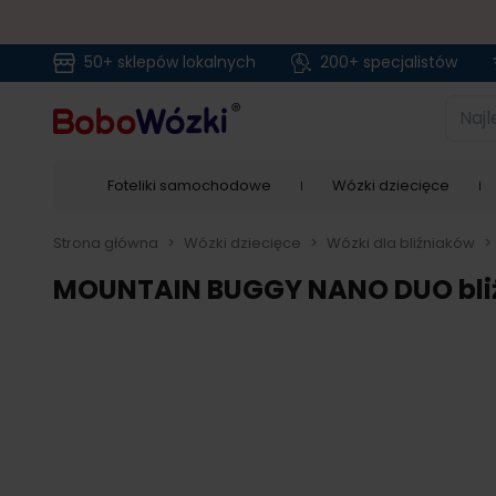
50+ sklepów lokalnych
200+ specjalistów
Przejdź do treści
Najlep
Foteliki samochodowe
Wózki dziecięce
Strona główna
>
Wózki dziecięce
>
Wózki dla bliźniaków
>
MOUNTAIN BUGGY NANO DUO bli