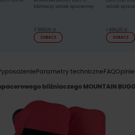
 DUO GLOW
MOUNTAIN BUGGY DUET 3
Euro Cart DOB
bliźniaczy wózek spacerowy
wózek space
3 999,00 zł
1 495,00 zł
ZOBACZ
ZOBACZ
yposażenie
Parametry techniczne
FAQ
Opinie
 spacerowego bliźniaczego MOUNTAIN BUG