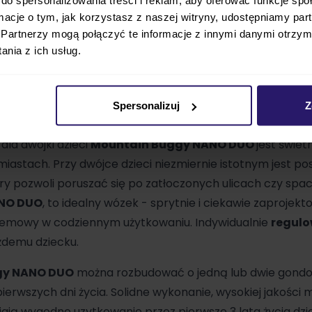
m mieście czy na wycieczce do lasu. Spacerówka jest pr
ormacje o tym, jak korzystasz z naszej witryny, udostępniamy p
Partnerzy mogą połączyć te informacje z innymi danymi otrzym
nia z ich usług.
acerowy marki
Mountain Buggy
, która powstała w 1992 
 konstrukcji, która ułatwi przemierzanie górskich szlaków.
adziły sobie na różnym terenie. Marce zależy, żeby wózki b
Spersonalizuj
Z
dla dwójki dzieci
Mountain Buggy NANO DUO
jest świe
iastach. Przy dwójce dzieci niezmiernie istotnym jest po
óry pozwoli poruszać się po zatłoczonych ulicach czy sp
NO DUO
, to idealny wózek - sprytnie i ciekawie zaprojek
lemowy w codziennym użytkowaniu. Indywidualnie
regulo
żdemu dziecku.
gy NANO DUO
można rozbudować o jedną lub dwie gondol
 pierwszych dni życia. Solidne wykonanie, wysokiej jakości
ją wygodne uzytkowanie przez pierwsze 3 lata życia dzie