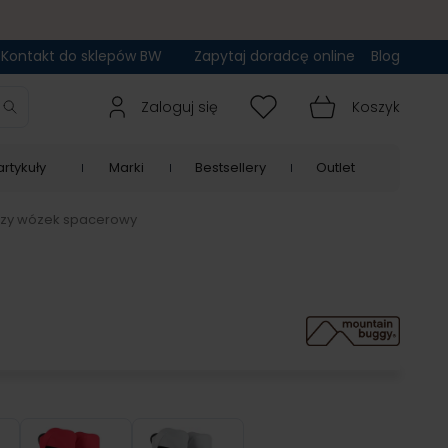
Kontakt do sklepów BW
Zapytaj doradcę online
Blog
Zaloguj się
Koszyk
rtykuły
Marki
Bestsellery
Outlet
czy wózek spacerowy
ical Blue
Ruby
Silver