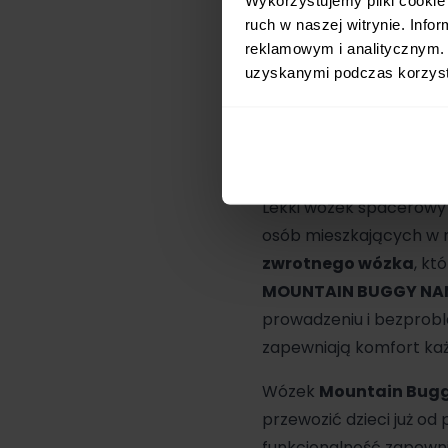
spacerów po zatłoczony
ruch w naszej witrynie. Inf
od 6. miesiąca życia.
reklamowym i analitycznym. 
uzyskanymi podczas korzysta
Duo Nano
to wózek sp
Założyciel firmy szukał
to, żeby jego wózki por
dla dzieci.
Lekki wózek spacerowy 
osób mieszkających w m
zwrotnego wózka
, kt
MOUNTAIN BUGGY NA
prowadzeniu i bezprob
zapewniają komfort ka
Wózek
Mountain Bug
przewozić dzieci już od
funkcjonalność zapewnia