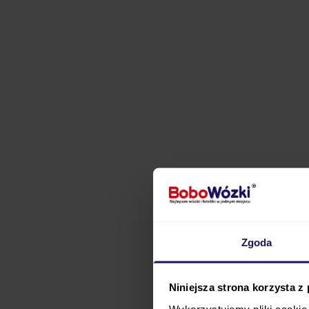
Zgoda
Wózek Mountain Bug
Niniejsza strona korzysta z
możesz wykorzystać
dl
Wykorzystujemy pliki cookie 