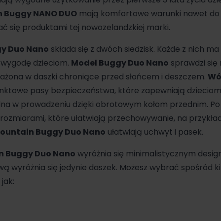
n Buggy NANO DUO
mają komfortowe warunki nawet do 
ć się produktami tej nowozelandzkiej marki.
gy Duo Nano
składa się z dwóch siedzisk. Każde z nich ma
 wygodę dzieciom.
Model Buggy Duo Nano
sprawdzi się 
ażona w daszki chroniące przed słońcem i deszczem.
Wó
ktowe pasy bezpieczeństwa, które zapewniają dzieciom
na w prowadzeniu dzięki obrotowym kołom przednim. Po 
i rozmiarami, które ułatwiają przechowywanie, na przykład
ountain Buggy Duo Nano
ułatwiają uchwyt i pasek.
n Buggy Duo Nano
wyróżnia się minimalistycznym desig
wą wyróżnia się jedynie daszek. Możesz wybrać spośród kil
jak: