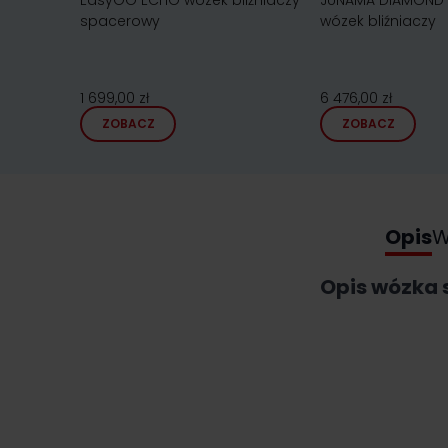
EasyGO ECHO wózek bliźniaczy
JUNAMA DIAMOND
spacerowy
wózek bliźniaczy
1 699,00 zł
6 476,00 zł
ZOBACZ
ZOBACZ
Opis
W
Opis wózka