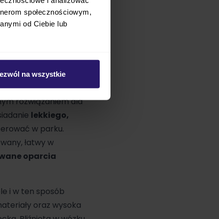
zeznaczona dla dzieci
artnerom społecznościowym,
anymi od Ciebie lub
roku w Nowej Zelandii.
 Do dziś producent dba o
yły solidne i bezpieczne
ezwól na wszystkie
tnym rozwiązaniem dla
siadanie
lekkiego,
acerować w parku.
towany, łatwy w
wane oparcia
e i w ten sposób
 materiały oraz wysoka
cka. Bliźnięta w wózku