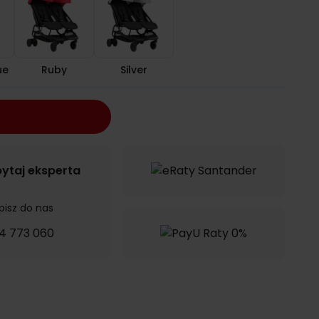
ue
Ruby
Silver
ytaj eksperta
pisz do nas
4 773 060