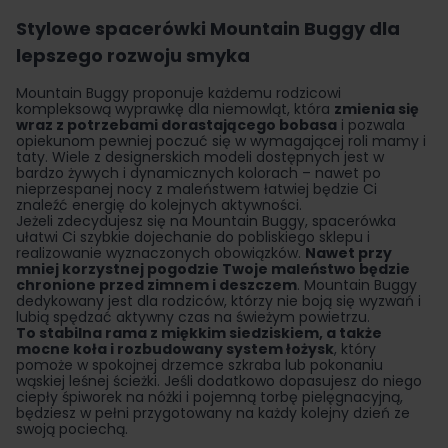
Stylowe spacerówki Mountain Buggy dla
lepszego rozwoju smyka
Mountain Buggy proponuje każdemu rodzicowi
kompleksową wyprawkę dla niemowląt, która
zmienia się
wraz z potrzebami dorastającego bobasa
i pozwala
opiekunom pewniej poczuć się w wymagającej roli mamy i
taty. Wiele z designerskich modeli dostępnych jest w
bardzo żywych i dynamicznych kolorach – nawet po
nieprzespanej nocy z maleństwem łatwiej będzie Ci
znaleźć energię do kolejnych aktywności.
Jeżeli zdecydujesz się na Mountain Buggy, spacerówka
ułatwi Ci szybkie dojechanie do pobliskiego sklepu i
realizowanie wyznaczonych obowiązków.
Nawet przy
mniej korzystnej pogodzie Twoje maleństwo będzie
chronione przed zimnem i deszczem
. Mountain Buggy
dedykowany jest dla rodziców, którzy nie boją się wyzwań i
lubią spędzać aktywny czas na świeżym powietrzu.
To stabilna rama z miękkim siedziskiem, a także
mocne koła i rozbudowany system łożysk
, który
pomoże w spokojnej drzemce szkraba lub pokonaniu
wąskiej leśnej ścieżki. Jeśli dodatkowo dopasujesz do niego
ciepły śpiworek na nóżki i pojemną torbę pielęgnacyjną,
będziesz w pełni przygotowany na każdy kolejny dzień ze
swoją pociechą.