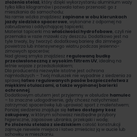
złożenia stelaż
, który dzięki wykorzystaniu aluminium waży
tylko kilka kilogramów i pozwala łatwo przenosić go z
mieszkania do samochodu;
Na ramie wózka znajdziesz
zapinane w obu kierunkach
jazdy siedzisko spacerowe
, wykonane z odpornej na
zabrudzenia i oddychającej tapicerki;
Materiał tapicerki ma
właściwości hydrofobowe
, czyli nie
przemaka w razie mżawki czy deszczu. Dodatkowo jest na
tyle trwały, by tworzyć dodatkową barierę dla zimnego
powietrza lub intensywnego wiatru podczas jesienno-
zimowych spacerów;
Nad głową smyka znajdziesz
regulowaną budkę
przeciwsłoneczną z wysokim filtrem UV
, idealną na
letnie wojaże z przedszkolakiem;
Dla producenta niezwykle istotne jest ochrona
najmłodszych – Twój maluszek nie wypadnie z siedzenia za
sprawą
łatwo regulowanych pasów bezpieczeństwa z
miękkimi otulaczami, a także wypinanej barierki
ochronnej
;
Dodatkowym atutem jest przyjemny w obsłudze
hamulec
– to znaczne udogodnienie, gdy chcesz natychmiast
zatrzymać spacerówkę lub uprawiać sport z maleństwem;
Poniżej siedzenia znajduje się
łatwo dostępny kosz
zakupowy
, w którym schowasz niezbędne przybory
higieniczne, zapasowe ubranka, przekąski i wodę;
Po złożeniu stelaża z siedziskiem
całość konstrukcji
zajmuje niewiele miejsca i łatwo zmieścisz ją w aucie lub
schowku w mieszkaniu.