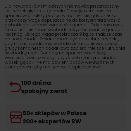
Dla noworodków i młodszych niemowląt przeznaczony
jest wózek głęboki z gondolą. Decyzję o zmianie na
spacerówkę należy podjąć w momencie, gdy dziecko
przekroczy wagę dopuszczalną do korzystania z wózka
głębokiego i zacznie wyrastać z gondoli. Gdy zauważysz,
że maluch nie może swobodnie wyprostować w gondoli
rąk i nóg lub jego waga przekracza 9 kg, to znak, że czas
na nowy model. Zmiana może być potrzebna szybciej,
gdy maluch podróżuje w wózku zimą, ponieważ ciepły,
gruby kombinezon dodatkowo zabiera miejsce i utrudnia
swobodny ruch. Gondolę na spacerówkę należy
wymienić również wtedy, gdy dziecko zaczyna siadać.
Wózek głęboki nie ma bowiem pasów wewnętrznych,
które zapewniłyby maluchowi bezpieczeństwo.
100 dni na
spokojny zwrot
50+ sklepów w Polsce
200+ ekspertów BW