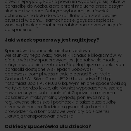
przed niepogodą. Rodzic powinien wyposażyć się także w
parasolkę do wózka, która chroni malucha przed ostrym
słońcem i wiatrem. Dobrym wyborem jest również
ochraniacz na koła do wózka. Ułatwia on zachowanie
czystości w domu i samochodzie, gdyż zabezpiecza
warstwą trwałego materiału zabłoconą powierzchnię kół
po spacerze.
Jaki wózek spacerowy jest najlżejszy?
Spacerówki będące elementem zestawu
wielofunkcyjnego ważą nawet kilkanaście kilogramów. W
ofercie wózków spacerowych jest jednak wiele modeli,
których waga nie przekracza 7 kg. Najlżejsze modele typu
parasolki dostępne w sklepach BoboWózki i na
bobowozki.com.pl ważą niewiele ponad 5 kg. Melio
Carbon NEW i Silver Cross JET 3.0 to zaledwie 5,9 kg,
natomiast Joolz AER PLUS 6 kg. Wymienione spacerówki są
nie tylko bardzo lekkie, ale również wyposażone w szereg
nowoczesnych funkcjonalności. Zapewniają małemu
pasażerowi maksymalną wygodę, ponieważ mają
regulowane siedzisko i podnóżek, a także dużą budkę
przeciwsłoneczną. Rodzicom gwarantują komfort
prowadzenia, a kompaktowe wymiary po złożeniu
ułatwiają transportowanie wózka.
Od kiedy spacerówka dla dziecka?