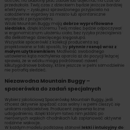
dotrzeć na ulubiony plac zabaw lub dojechać na czas do
przedszkola. Twój czas z dzieckiem będzie jeszcze bardziej
efektywny – zyskujesz sprawdzonego przyjaciela na
całodzienne wyprawy za miasto lub spontaniczne
wycieczki z przyjaciółmi.
Wózki Mountain Buggy mają
dobrze wyprofilowane
siedzisko
, dzięki któremu Twój malec będzie odpoczywał
w ergonomicznym ułożeniu ciała, bez ryzyka przeciążenia
dla delikatnego dziecięcego kręgosłupa.
Wszystkie spacerówki z kolekcji producenta są
projektowane w taki sposób, by
płynnie rosnąć wraz z
małym użytkownikiem
. Możliwość swobodnego
ustawienia kąta nachylenia oparcia aż do pozycji leżącej
sprawia, że w wózku mogą podróżować nawet
kilkutygodniowe bobasy, które jeszcze w pełni samodzielnie
nie potrafią siedzieć.
Niezawodna Mountain Buggy –
spacerówka do zadań specjalnych
Wybierz jakościową Spacerówkę Mountain Buggy, jeśli
chcesz aktywnie spędzać czas wolny i w pełni cieszyć się
urokami rodzicielstwa. Producent zapewnia liczne
udogodnienia, dzięki którym łatwo nim jeździć po
nierównych wąskich chodnikach lub zaplanować aktywne
rodzinne wakacje.
W każdym modelu podstawę stanowi
lekki i intuicyjny do