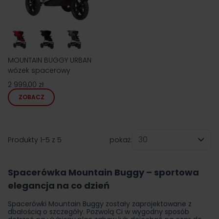
MOUNTAIN BUGGY URBAN
wózek spacerowy
2 999,00 zł
ZOBACZ
Produkty
1
-
5
z
5
pokaż:
na stronę
Spacerówka Mountain Buggy – sportowa
elegancja na co dzień
Spacerówki Mountain Buggy zostały zaprojektowane z
dbałością o szczegóły. Pozwolą Ci w wygodny sposób