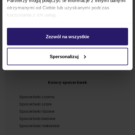
Partnerzy mogą połączyć te informacje z innymi danymi
Spacerówki Silver Cross
otrzymanymi od Ciebie lub uzyskanymi podczas
Spacerówki Easywalker
korzystania z ich usług.
Spacerówki Euro Cart
Spacerówki Lionelo
Spacerówki Mast Swiss
Zezwól na wszystkie
Spacerówki Mima
Spacerówki Mountain Buggy
Spacerówki Xlander
Spersonalizuj
Kolory spacerówek
Spacerówki czarne
Spacerówki szare
Spacerówki różowe
Spacerówki beżowe
Spacerówki niebieskie