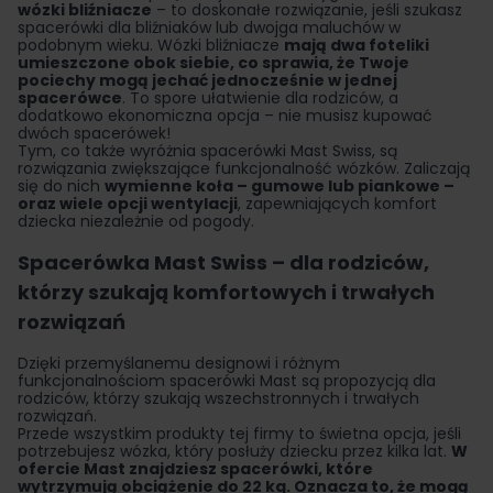
wózki bliźniacze
– to doskonałe rozwiązanie, jeśli szukasz
spacerówki dla bliźniaków lub dwojga maluchów w
podobnym wieku. Wózki bliźniacze
mają dwa foteliki
umieszczone obok siebie, co sprawia, że Twoje
pociechy mogą jechać jednocześnie w jednej
spacerówce
. To spore ułatwienie dla rodziców, a
dodatkowo ekonomiczna opcja – nie musisz kupować
dwóch spacerówek!
Tym, co także wyróżnia spacerówki Mast Swiss, są
rozwiązania zwiększające funkcjonalność wózków. Zaliczają
się do nich
wymienne koła – gumowe lub piankowe –
oraz wiele opcji wentylacji
, zapewniających komfort
dziecka niezależnie od pogody.
Spacerówka Mast Swiss – dla rodziców,
którzy szukają komfortowych i trwałych
rozwiązań
Dzięki przemyślanemu designowi i różnym
funkcjonalnościom spacerówki Mast są propozycją dla
rodziców, którzy szukają wszechstronnych i trwałych
rozwiązań.
Przede wszystkim produkty tej firmy to świetna opcja, jeśli
potrzebujesz wózka, który posłuży dziecku przez kilka lat.
W
ofercie Mast znajdziesz spacerówki, które
wytrzymują obciążenie do 22 kg. Oznacza to, że mogą