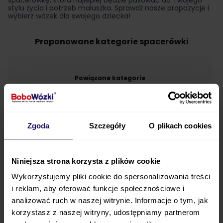
spacerówkę, która najlepiej będzie pasować do Twojego
stylu życia i potrzeb maluszka. Sprawdź nasze propozycje i
wybierz wózek dla swojego dziecka!
Proponowane kategorie spacerówki
Powiązane kategorie
Spacerówki parasolka
Spacerówki składane
Zgoda
Szczegóły
O plikach cookies
Spacerówki składane jedną reką
Spacerówki składane w kostkę
Spacerówki składane na płasko
Niniejsza strona korzysta z plików cookie
Wózki do biegania
Wózki do samolotu
Wykorzystujemy pliki cookie do spersonalizowania treści
i reklam, aby oferować funkcje społecznościowe i
analizować ruch w naszej witrynie. Informacje o tym, jak
korzystasz z naszej witryny, udostępniamy partnerom