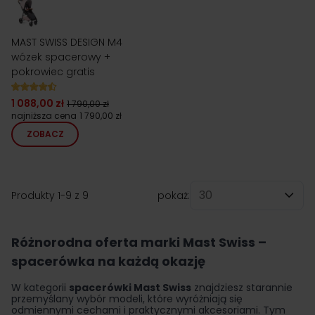
MAST SWISS DESIGN M4
wózek spacerowy +
pokrowiec gratis
1 088,00 zł
1 790,00 zł
najniższa cena
1 790,00 zł
ZOBACZ
Produkty
1
-
9
z
9
pokaż:
na stronę
Różnorodna oferta marki Mast Swiss –
spacerówka na każdą okazję
W kategorii
spacerówki Mast Swiss
znajdziesz starannie
przemyślany wybór modeli, które wyróżniają się
odmiennymi cechami i praktycznymi akcesoriami. Tym