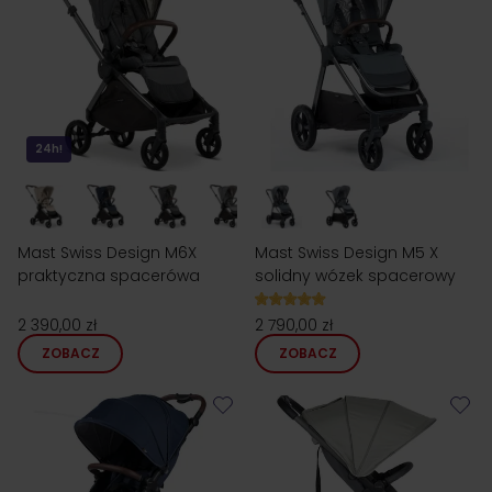
24h!
Mast Swiss Design M6X
Mast Swiss Design M5 X
praktyczna spacerówa
solidny wózek spacerowy
2 390,00 zł
2 790,00 zł
ZOBACZ
ZOBACZ