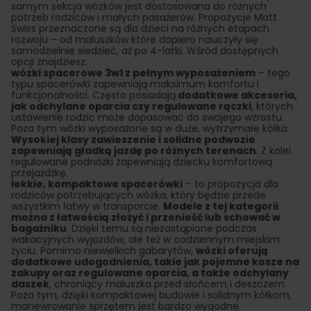
samym sekcja wózków jest dostosowana do różnych
potrzeb rodziców i małych pasażerów. Propozycje Matt
Swiss przeznaczone są dla dzieci na różnych etapach
rozwoju – od maluszków które dopiero nauczyły się
samodzielnie siedzieć, aż po 4-latki. Wśród dostępnych
opcji znajdziesz:
wózki spacerowe 3w1 z pełnym wyposażeniem
– tego
typu spacerówki zapewniają maksimum komfortu i
funkcjonalności. Często posiadają
dodatkowe akcesoria,
jak odchylane oparcia czy regulowane rączki
, których
ustawienie rodzic może dopasować do swojego wzrostu.
Poza tym wózki wyposażone są w duże, wytrzymałe kółka.
Wysokiej klasy zawieszenie i solidne podwozie
zapewniają gładką jazdę po różnych terenach
. Z kolei
regulowane podnóżki zapewniają dziecku komfortową
przejażdżkę.
lekkie, kompaktowe spacerówki
– to propozycja dla
rodziców potrzebujących wózka, który będzie przede
wszystkim łatwy w transporcie.
Modele z tej kategorii
można z łatwością złożyć i przenieść lub schować w
bagażniku
. Dzięki temu są niezastąpione podczas
wakacyjnych wyjazdów, ale też w codziennym miejskim
życiu. Pomimo niewielkich gabarytów,
wózki oferują
dodatkowe udogodnienia, takie jak pojemne kosze na
zakupy oraz regulowane oparcia, a także odchylany
daszek
, chroniący maluszka przed słońcem i deszczem.
Poza tym, dzięki kompaktowej budowie i solidnym kółkom,
manewrowanie sprzętem jest bardzo wygodne.