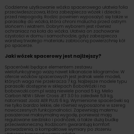
Codzienne użytkowanie wózka spacerowego ułatwia folia
przeciwdeszczowa, która zabezpiecza wózek i dziecko
przed niepogodą. Rodzic powinien wyposażyć się także w
parasolkę do wózka, która chroni malucha przed ostrym
słońcem i wiatrem. Dobrym wyborem jest również
ochraniacz na koła do wózka. Ułatwia on zachowanie
czystości w domu i samochodzie, gdyż zabezpiecza
warstwą trwałego materiału zabłoconą powierzchnię kół
po spacerze.
Jaki wózek spacerowy jest najlżejszy?
Spacerówki będące elementem zestawu
wielofunkcyjnego ważą nawet kilkanaście kilogramów. W
ofercie wózków spacerowych jest jednak wiele modeli,
których waga nie przekracza 7 kg. Najlżejsze modele typu
parasolki dostępne w sklepach BoboWózki i na
bobowozki.com.pl ważą niewiele ponad 5 kg. Melio
Carbon NEW i Silver Cross JET 3.0 to zaledwie 5,9 kg,
natomiast Joolz AER PLUS 6 kg. Wymienione spacerówki są
nie tylko bardzo lekkie, ale również wyposażone w szereg
nowoczesnych funkcjonalności. Zapewniają małemu
pasażerowi maksymalną wygodę, ponieważ mają
regulowane siedzisko i podnóżek, a także dużą budkę
przeciwsłoneczną. Rodzicom gwarantują komfort
prowadzenia, a kompaktowe wymiary po złożeniu