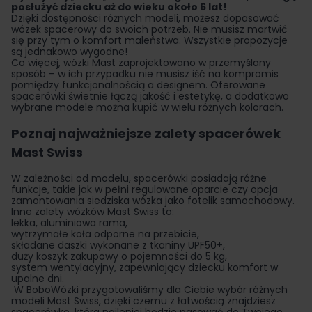
posłużyć dziecku aż do wieku około 6 lat!
Dzięki dostępności różnych modeli, możesz dopasować
wózek spacerowy do swoich potrzeb. Nie musisz martwić
się przy tym o komfort maleństwa. Wszystkie propozycje
są jednakowo wygodne!
Co więcej, wózki Mast zaprojektowano w przemyślany
sposób – w ich przypadku nie musisz iść na kompromis
pomiędzy funkcjonalnością a designem. Oferowane
spacerówki świetnie łączą jakość i estetykę, a dodatkowo
wybrane modele można kupić w wielu różnych kolorach.
Poznaj najważniejsze zalety spacerówek
Mast Swiss
W zależności od modelu, spacerówki posiadają różne
funkcje, takie jak w pełni regulowane oparcie czy opcja
zamontowania siedziska wózka jako fotelik samochodowy.
Inne zalety wózków Mast Swiss to:
lekka, aluminiowa rama,
wytrzymałe koła odporne na przebicie,
składane daszki wykonane z tkaniny UPF50+,
duży koszyk zakupowy o pojemności do 5 kg,
system wentylacyjny, zapewniający dziecku komfort w
upalne dni.
W BoboWózki przygotowaliśmy dla Ciebie wybór różnych
modeli Mast Swiss, dzięki czemu z łatwością znajdziesz