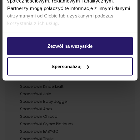
społecznościowym, reklamowym i analitycznym.
Partnerzy mogą połączyć te informacje z innymi danymi
otrzymanymi od Ciebie lub uzyskanymi podczas
Producenci spacerówek
korzystania z ich usług.
Spacerówki Cybex
Spacerówki Britax
Zezwól na wszystkie
Spacerówki Espiro
Spacerówki Euro Cart
Spacerówki Inglesina
Spersonalizuj
Spacerówki Graco
Spacerówki Peg Perego
Spacerówki Kinderkraft
Spacerówki Joie
Spacerówki Baby Jogger
Spacerówki Anex
Spacerówki Chicco
Spacerówki Cybex Platinum
Spacerówki EASYGO
Spacerówki Thule