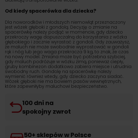
ułatwiają transportowanie wózka.
Od kiedy spacerówka dla dziecka?
Dla noworodków i młodszych niemowląt przeznaczony
jest wózek głęboki z gondolą. Decyzję o zmianie na
spacerówkę należy podjąć w momencie, gdy dziecko
przekroczy wagę dopuszczalną do korzystania z wózka
głębokiego i zacznie wyrastać z gondoli. Gdy zauważysz,
że maluch nie może swobodnie wyprostować w gondoli
rąk i nóg lub jego waga przekracza 9 kg, to znak, że czas
na nowy model. Zmiana może być potrzebna szybciej,
gdy maluch podróżuje w wózku zimą, ponieważ ciepły,
gruby kombinezon dodatkowo zabiera miejsce i utrudnia
swobodny ruch. Gondolę na spacerówkę należy
wymienić również wtedy, gdy dziecko zaczyna siadać.
Wózek głęboki nie ma bowiem pasów wewnętrznych,
które zapewniłyby maluchowi bezpieczeństwo.
100 dni na
spokojny zwrot
50+ sklepów w Polsce