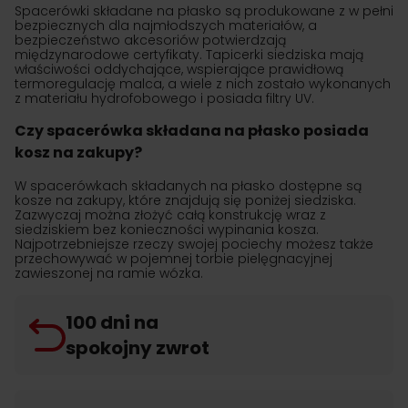
Spacerówki składane na płasko są produkowane z w pełni
bezpiecznych dla najmłodszych materiałów, a
bezpieczeństwo akcesoriów potwierdzają
międzynarodowe certyfikaty. Tapicerki siedziska mają
właściwości oddychające, wspierające prawidłową
termoregulację malca, a wiele z nich zostało wykonanych
z materiału hydrofobowego i posiada filtry UV.
Czy spacerówka składana na płasko posiada
kosz na zakupy?
W spacerówkach składanych na płasko dostępne są
kosze na zakupy, które znajdują się poniżej siedziska.
Zazwyczaj można złożyć całą konstrukcję wraz z
siedziskiem bez konieczności wypinania kosza.
Najpotrzebniejsze rzeczy swojej pociechy możesz także
przechowywać w pojemnej torbie pielęgnacyjnej
zawieszonej na ramie wózka.
100 dni na
spokojny zwrot