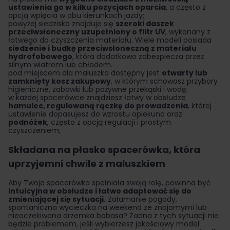
ustawienia go w kilku pozycjach oparcia
, a często z
opcją wpięcia w obu kierunkach jazdy;
powyżej siedziska znajduje się
szeroki daszek
przeciwsłoneczny uzupełniony o filtr UV
, wykonany z
łatwego do czyszczenia materiału. Wiele modeli posiada
siedzenie i budkę przeciwsłoneczną z materiału
hydrofobowego
, która dodatkowo zabezpiecza przez
silnym wiatrem lub chłodem.
pod miejscem dla maluszka dostępny jest
otwarty lub
zamknięty kosz zakupowy
, w którym schowasz przybory
higieniczne, zabawki lub pożywne przekąski i wodę;
w każdej spacerówce znajdziesz łatwy w obsłudze
hamulec, regulowaną rączkę do prowadzenia
, której
ustawienie dopasujesz do wzrostu opiekuna oraz
podnóżek
, często z opcją regulacji i prostym
czyszczeniem;
Składana na płasko spacerówka, która
uprzyjemni chwile z maluszkiem
Aby Twoja spacerówka spełniała swoją rolę, powinna być
intuicyjna w obsłudze i łatwo adaptować się do
zmieniającej się sytuacji.
Załamanie pogody,
spontaniczna wycieczka na weekend ze znajomymi lub
nieoczekiwana drzemka bobasa? Żadna z tych sytuacji nie
będzie problemem, jeśli wybierzesz jakościowy model