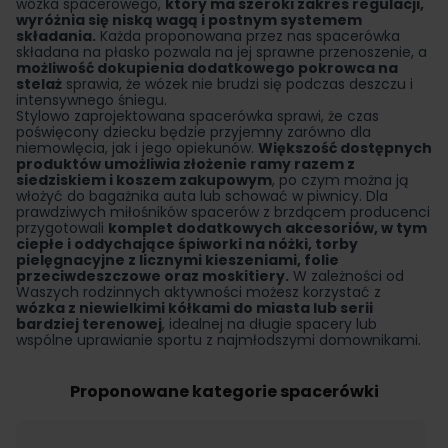
wózka spacerowego,
który ma szeroki zakres regulacji,
wyróżnia się niską wagą i postnym systemem
składania.
Każda proponowana przez nas spacerówka
składana na płasko pozwala na jej sprawne przenoszenie, a
możliwość dokupienia dodatkowego pokrowca na
stelaż
sprawia, że wózek nie brudzi się podczas deszczu i
intensywnego śniegu.
Stylowo zaprojektowana spacerówka sprawi, że czas
poświęcony dziecku będzie przyjemny zarówno dla
niemowlęcia, jak i jego opiekunów.
Większość dostępnych
produktów umożliwia złożenie ramy razem z
siedziskiem i koszem zakupowym
, po czym można ją
włożyć do bagażnika auta lub schować w piwnicy. Dla
prawdziwych miłośników spacerów z brzdącem producenci
przygotowali
komplet dodatkowych akcesoriów, w tym
ciepłe i oddychające śpiworki na nóżki, torby
pielęgnacyjne z licznymi kieszeniami, folie
przeciwdeszczowe oraz moskitiery.
W zależności od
Waszych rodzinnych aktywności możesz korzystać z
wózka z niewielkimi kółkami do miasta lub serii
bardziej terenowej
, idealnej na długie spacery lub
wspólne uprawianie sportu z najmłodszymi domownikami.
Proponowane kategorie spacerówki