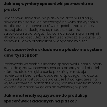
Jakie są wymiary spacerówki po złożeniu na
płasko?
Spacerówki składanie na płasko po złożeniu zajmują
niewiele miejsca, a ich poszczególne wymiary wynoszą
po kilkadziesiąt centymetrów długości i szerokości. W
naszej ofercie dostępne są modele, które po
zapakowaniu do bagażnika samochodu mają mniej niż
40 cm wysokości. Bez problemu schowasz je w aucie lub
schowku i łatwo przeniesiesz w dogodne miejsce.
Czy spacerówka składana na płasko ma system
amortyzacji kół?
Praktycznie wszystkie składane spacerówki z naszej oferty
posiadają zaawansowany system amortyzacji kół, dzięki
któremu stelaż miękko sunie po każdym rodzaju
nawierzchni, bez ryzyka obudzenia śpiącego maluszka.
Rozwinięta amortyzacja sprawia, że łatwo wjedziesz na
wysoki krawężnik, pokonasz leśną ścieżkę i będziesz mógł
wybrać się z niemowlęciem na wycieczkę w góry.
Jakie materiały są używane do produkcji
spacerówek składanych na płasko?