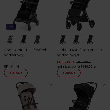
24h!
Kinderkraft PILOT 2 wózek
Espiro FLAME funkcjonalna
spacerowy
spacerówka
1 095,00 zł
1 349,00 zł
859,00 zł
najniższa cena
1 349,00 zł
ZOBACZ
ZOBACZ