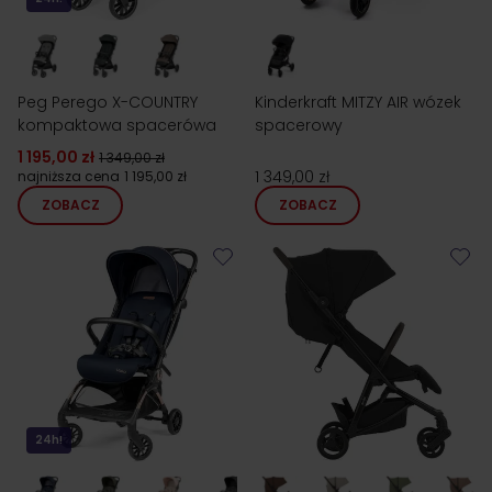
Peg Perego X-COUNTRY
Kinderkraft MITZY AIR wózek
kompaktowa spacerówa
spacerowy
1 195,00 zł
1 349,00 zł
1 349,00 zł
najniższa cena
1 195,00 zł
ZOBACZ
ZOBACZ
24h!