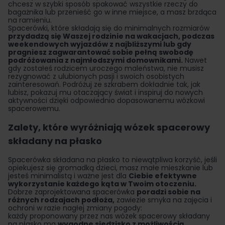
chcesz w szybki sposób spakować wszystkie rzeczy do
bagażnika lub przenieść go w inne miejsce, a masz brzdąca
na ramieniu.
Spacerówki, które składają się do minimalnych rozmiarów
przydadzą się Waszej rodzinie na wakacjach, podczas
weekendowych wyjazdów z najbliższymi lub gdy
pragniesz zagwarantować sobie pełną swobodę
podróżowania z najmłodszymi domownikami.
Nawet
gdy zostałeś rodzicem uroczego maleństwa, nie musisz
rezygnować z ulubionych pasji i swoich osobistych
zainteresowań. Podróżuj ze szkrabem dokładnie tak, jak
lubisz, pokazuj mu otaczający świat i inspiruj do nowych
aktywności dzięki odpowiednio dopasowanemu wózkowi
spacerowemu.
Zalety, które wyróżniają wózek spacerowy
składany na płasko
Spacerówka składana na płasko to niewątpliwa korzyść, jeśli
opiekujesz się gromadką dzieci, masz małe mieszkanie lub
jesteś minimalistą i ważne jest dla
Ciebie efektywne
wykorzystanie każdego kąta w Twoim otoczeniu.
Dobrze zaprojektowana spacerówka
poradzi sobie na
różnych rodzajach podłoża,
zawiezie smyka na zajęcia i
ochroni w razie nagłej zmiany pogody:
każdy proponowany przez nas wózek spacerowy składany
na płasko ma
wygodne siedzisko z możliwością