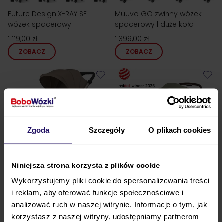
Future Design X-RAY SE
Muuvo GO zwinny wózek
wózek spacerowy
spacerowy | duże koła
1 119,00 zł
1 399,00 zł
ZOBACZ
ZOBACZ
Zgoda
Szczegóły
O plikach cookies
Bestseller
24h!
Niniejsza strona korzysta z plików cookie
Wykorzystujemy pliki cookie do spersonalizowania treści
i reklam, aby oferować funkcje społecznościowe i
Espiro PEARL wózek
Cybex MIOS 4.0 STYLE wózek
analizować ruch w naszej witrynie. Informacje o tym, jak
spacerowy
spacerowy
korzystasz z naszej witryny, udostępniamy partnerom