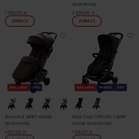
spacerowy
1 299,00 zł
3 599,00 zł
ZOBACZ
ZOBACZ
Bestseller
24h!
Bestseller
Nowość
24h!
Avionaut AIRBY wózek
Maxi Cosi OXFORD CABIN
spacerowy
wózek spacerowy
1 697,00 zł
1 515,00 zł