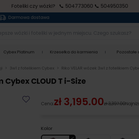
Foteliki czy wózki? 📞 504773060 📞 504950350
Darmowa dostawa
sze wózki i foteliki w jednym miejscu. Czego szukasz?
Cybex Platinum
Krzesełka do karmienia
Pozostałe a
ji
>
3w1 z fotelikiem Cybex
>
Riko VELAR wózek 3w1 z fotelikiem Cyb
em Cybex CLOUD T i-Size
zł 3,195.00
Cena:
zł 3,397.00
Najniż
Kolor