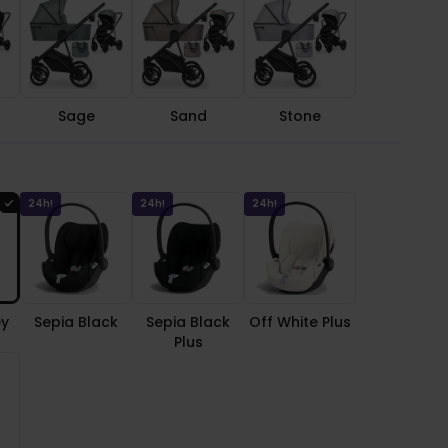
Sage
Sand
Stone
24h!
24h!
24h!
ey
Sepia Black
Sepia Black
Off White Plus
Plus