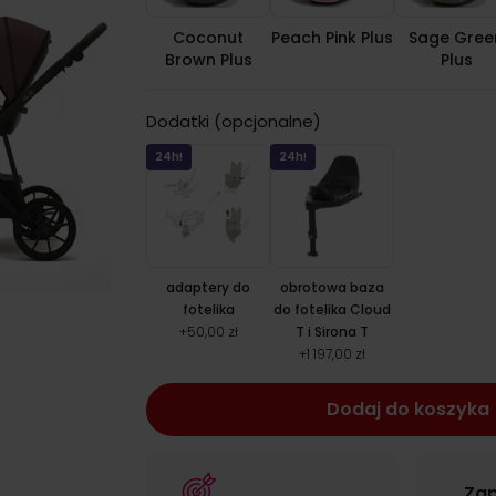
Coconut
Peach Pink Plus
Sage Gree
Brown Plus
Plus
Dodatki (opcjonalne)
24h!
24h!
adaptery do
obrotowa baza
fotelika
do fotelika Cloud
+
50,00 zł
T i Sirona T
+
1 197,00 zł
Dodaj do koszyka
Zap