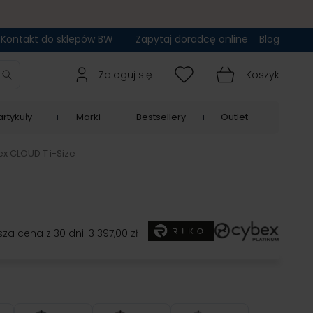
Kontakt do sklepów BW
Zapytaj doradcę online
Blog
Zaloguj się
Koszyk
rtykuły
Marki
Bestsellery
Outlet
ex CLOUD T i-Size
sza cena z 30 dni:
3 397,00 zł