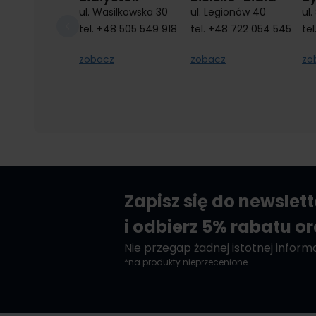
ul. Wasilkowska 30
ul. Legionów 40
ul
tel.
+48 505 549 918
tel.
+48 722 054 545
tel
zobacz
zobacz
zo
Zapisz się do newslet
i odbierz 5% rabatu o
Nie przegap żadnej istotnej informac
*na produkty nieprzecenione