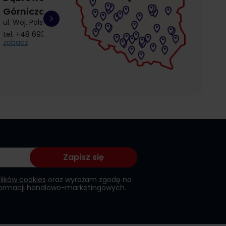
Górnicza
Łostowice
Przymorze
ul. Woj. Polskiego 3
ul. Łostowicka 4
ul. Kołobrzeska 30
tel.
+48 693 692 414
tel.
+48 504 968 360
tel.
+48 510 857 9
zobacz
zobacz
zobacz
Zapisz się
plików cookies
oraz wyrażam zgodę na
formacji handlowo-marketingowych.