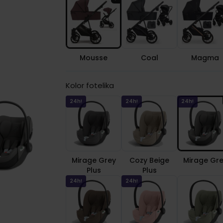
Mousse
Coal
Magma
Kolor fotelika
24h!
24h!
24h!
Mirage Grey
Cozy Beige
Mirage Gr
Plus
Plus
24h!
24h!