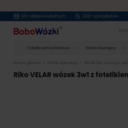
50+ sklepów lokalnych
200+ specjalistów
Przejdź do treści
Najlep
Foteliki samochodowe
Wózki dziecięce
Strona główna
>
Wózki dziecięce
>
Wózki 3w1 z bazą w opc
Riko VELAR wózek 3w1 z foteliki