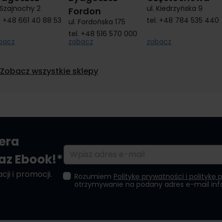
. Szajnochy 2
ul. Kiedrzyńska 9
Fordon
.
+48 661 40 88 53
tel.
+48 784 535 440
ul. Fordońska 175
tel.
+48 516 570 000
bacz
zobacz
zobacz
Zobacz wszystkie sklepy
tera
Adres e-mail
raz Ebook!*
ji i promocji.
Rozumiem
Politykę prywatności i politykę 
otrzymywanie na podany adres e-mail in