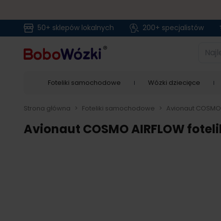
50+ sklepów lokalnych
200+ specjalistów
Przejdź do treści
Najlep
Foteliki samochodowe
Wózki dziecięce
Strona główna
>
Foteliki samochodowe
>
Avionaut COSMO A
Avionaut COSMO AIRFLOW fotelik 