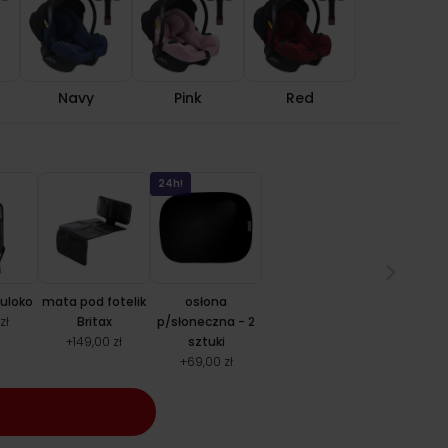
Navy
Pink
Red
24h!
Tuloko
mata pod fotelik
osłona
zł
Britax
p/słoneczna - 2
+
149,00 zł
sztuki
+
69,00 zł