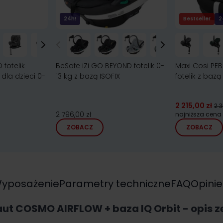
24h!
Bestseller
2
 fotelik
BeSafe iZi GO BEYOND fotelik 0-
Maxi Cosi PEB
dla dzieci 0-
13 kg z bazą ISOFIX
fotelik z bazą
2 215,00 zł
2 3
2 796,00 zł
najniższa cena
ZOBACZ
ZOBACZ
yposażenie
Parametry techniczne
FAQ
Opinie
ut COSMO AIRFLOW + baza IQ Orbit - opis 