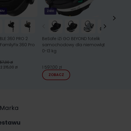
4h!
24h!
Bestsell
BLE 360 PRO 2
BeSafe iZi GO BEYOND fotelik
Cybex CL
 FamilyFix 360 Pro
samochodowy dla niemowląt
fotelik 0
0-13 kg
2 240,00
57,00 zł
1 597,00 zł
2 215,00 zł
najniższa
ZOBACZ
ZOBA
Marka
zestawu