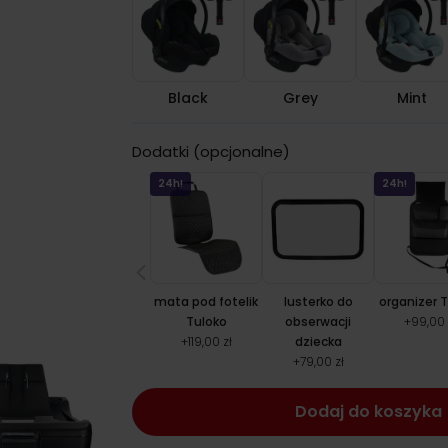
Black
Grey
Mint
Dodatki (opcjonalne)
24h!
24h!
mata pod fotelik
lusterko do
organizer 
Tuloko
obserwacji
+
99,00 
+
119,00 zł
dziecka
+
79,00 zł
Dodaj do koszyka