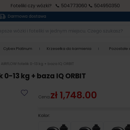
Foteliki czy wózki? 📞 504773060 📞 504950350
Darmowa dostawa
sze wózki i foteliki w jednym miejscu. Czego szukasz?
Cybex Platinum
Krzesełka do karmienia
Pozostałe a
IRFLOW fotelik 0-13 kg + baza IQ ORBIT
0-13 kg + baza IQ ORBIT
zł 1,748.00
Cena:
Kolor:
Black
Grey
Mint