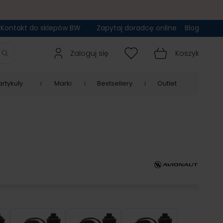
Kontakt do sklepów BW
Zapytaj doradcę online
Blog
Zaloguj się
Koszyk
rtykuły
Marki
Bestsellery
Outlet
Navy
Pink
Red