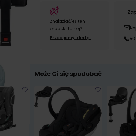
Zap
Znalazłaś/eś ten
Na
produkt taniej?
Przebijemy ofertę!
50
Może Ci się spodobać