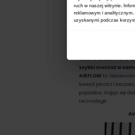
ruch w naszej witrynie. Inf
reklamowym i analitycznym. 
uzyskanymi podczas korzysta
Avionaut
COSMO AIRF
bezpieczeństwo podróży
gwarantuje doskonałą c
Ergonomiczny design o
idealne dopasowanie do
szybki montaż w sam
AIRFLOW
to niezawodne
kwestii jakości i bezpie
pojazdów, stając się d
technologii!
Av