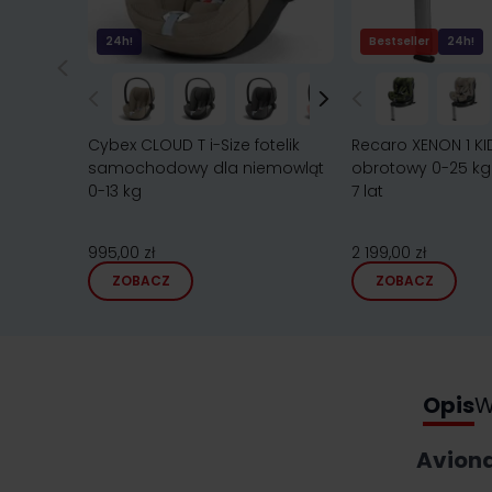
24h!
Bestseller
24h!
Cybex CLOUD T i-Size fotelik
Recaro XENON 1 KID
samochodowy dla niemowląt
obrotowy 0-25 kg 
0-13 kg
7 lat
995,00 zł
2 199,00 zł
ZOBACZ
ZOBACZ
Opis
W
Aviona