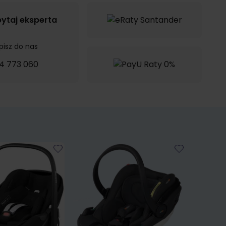
ytaj eksperta
pisz do nas
4 773 060