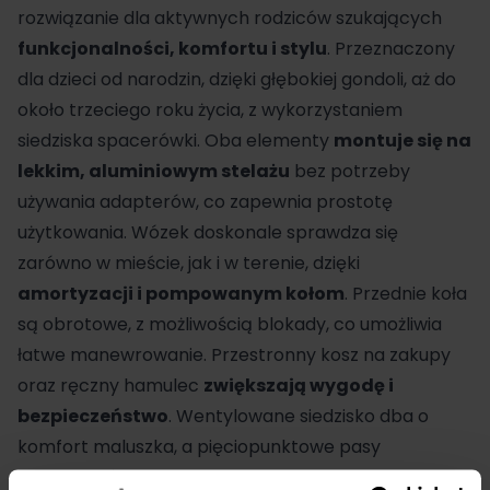
rozwiązanie dla aktywnych rodziców szukających
funkcjonalności, komfortu i stylu
. Przeznaczony
dla dzieci od narodzin, dzięki głębokiej gondoli, aż do
około trzeciego roku życia, z wykorzystaniem
siedziska
spacerówki
. Oba elementy
montuje się na
lekkim, aluminiowym stelażu
bez potrzeby
używania
adapterów
, co zapewnia prostotę
użytkowania. Wózek doskonale sprawdza się
zarówno w mieście, jak i w terenie, dzięki
amortyzacji i pompowanym kołom
. Przednie koła
są obrotowe, z możliwością blokady, co umożliwia
łatwe manewrowanie. Przestronny kosz na zakupy
oraz ręczny hamulec
zwiększają wygodę i
bezpieczeństwo
. Wentylowane siedzisko dba o
komfort maluszka, a pięciopunktowe pasy
bezpieczeństwa zapewniają ochronę. Dodatkowo