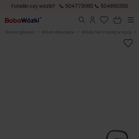
Foteliki czy wózki? 📞 504773060 📞 504950350
Przejdź do treści
Szukaj
Strona główna
>
Wózki dziecięce
>
Wózki 3w1 z bazą w opcji
>