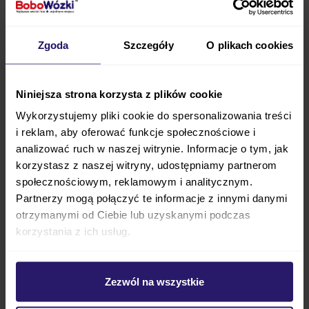
regulowana rączka pozwala na dopasowanie wózka
do wzrostu rodzica, a
możliwość składania
Zgoda
Szczegóły
O plikach cookies
jednym ruchem
ułatwia transport i
przechowywanie. Baby Jogger City Elite 2 to wózek,
który łączy funkcjonalność z wygodą w każdym
Niniejsza strona korzysta z plików cookie
aspekcie codziennych spacerów.
Wykorzystujemy pliki cookie do spersonalizowania treści
i reklam, aby oferować funkcje społecznościowe i
Maxi Cosi
Pebble 360 Pro 2
to
fotelik
analizować ruch w naszej witrynie. Informacje o tym, jak
samochodowy
, który zrewolucjonizuje każdą podróż
korzystasz z naszej witryny, udostępniamy partnerom
dzięki swojej funkcji obrotu o 360°. Umożliwia to
społecznościowym, reklamowym i analitycznym.
łatwe i szybkie wkładanie oraz wyjmowanie
Partnerzy mogą połączyć te informacje z innymi danymi
dziecka
z samochodu, eliminując konieczność
otrzymanymi od Ciebie lub uzyskanymi podczas
korzystania z ich usług.
schylania się. Fotelik montuje się za pomocą
systemu ISOFIX, co zapewnia maksymalną
stabilność i bezpieczeństwo. Dodatkowa ochrona
Zezwól na wszystkie
boczna gwarantuje maluchowi
ochronę w razie