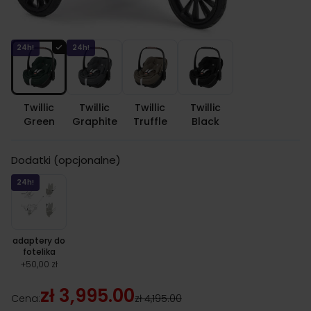
Kolor fotelika
24h!
24h!
Twillic
Twillic
Twillic
Twillic
Green
Graphite
Truffle
Black
Dodatki (opcjonalne)
24h!
adaptery do
fotelika
+
50,00 zł
zł 3,995.00
Cena:
zł 4,195.00