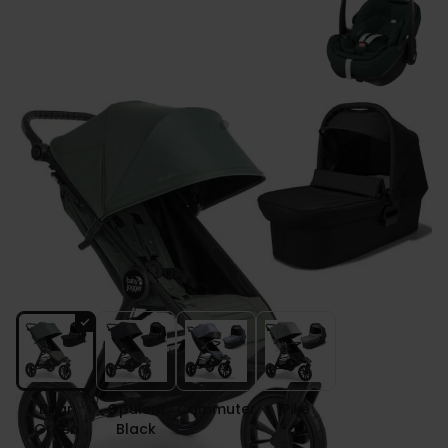
Baby Jogger CITY ELITE 2 wózek 3w1 +
fotelik Maxi Cosi PEBBLE 360 PRO 2
Kolor
Briar
Opulent
Commuter
Pike
Green
Black