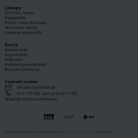
Zakupy
O firmie, misja
Regulamin
Koszt i czas dostawy
Wymiana, zwrot
Lokalne sklepy BW
Konto
Rejestracja
Logowanie
Płatności
Polityka prywatności
BoboRezerwacje
Kontakt online
info@bobowozki.pl
504 773 060
(pn-pt 9.00-17.00)
Współpraca Social Media
Wszelkie prawa zastrzeżone © 2004-2026 BoboWózki