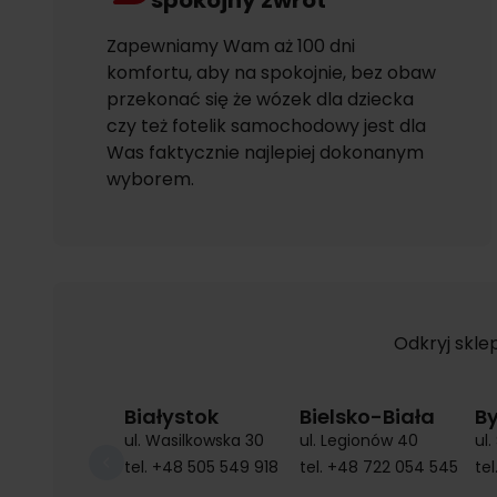
spokojny zwrot
Zapewniamy Wam aż 100 dni
komfortu, aby na spokojnie, bez obaw
przekonać się że wózek dla dziecka
czy też fotelik samochodowy jest dla
Was faktycznie najlepiej dokonanym
wyborem.
Odkryj skle
Białystok
Bielsko-Biała
B
ul. Wasilkowska 30
ul. Legionów 40
ul
tel.
+48 505 549 918
tel.
+48 722 054 545
tel