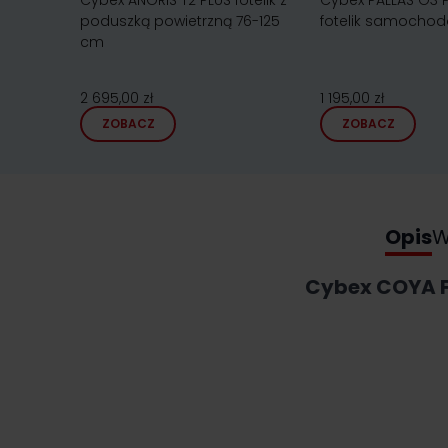
Cybex ANORIS T2 PLUS fotelik z
Cybex PALLAS G3 P
poduszką powietrzną 76-125
fotelik samochod
cm
2 695,00 zł
1 195,00 zł
ZOBACZ
ZOBACZ
Opis
W
Cybex COYA F