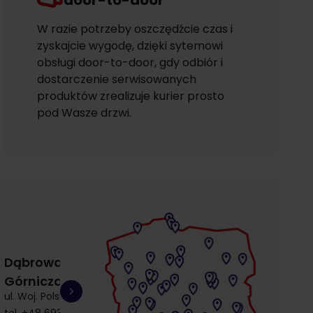
door-to-door
W razie potrzeby oszczędźcie czas i
zyskajcie wygodę, dzięki sytemowi
obsługi door-to-door, gdy odbiór i
dostarczenie serwisowanych
produktów zrealizuje kurier prosto
pod Wasze drzwi.
Dąbrowa
Gdańsk
Gdańsk
Górnicza
Łostowice
Przymorze
ul. Woj. Polskiego 3
ul. Łostowicka 4
ul. Kołobrzeska 30