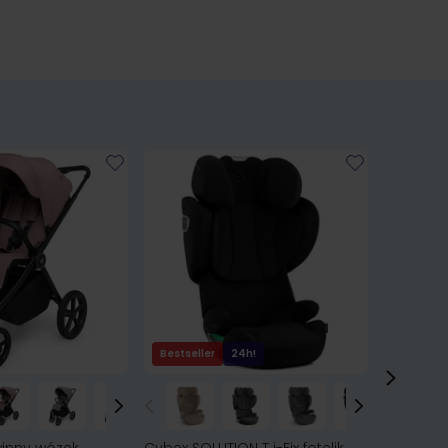
Bestseller
24h!
Bestsell