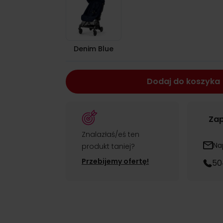
Denim Blue
Dodaj do koszyka
Zap
Znalazłaś/eś ten
Na
produkt taniej?
Przebijemy ofertę!
50