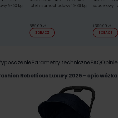
LUS i-Size
Maxi Cosi RODIFIX PRO 2 i-Size
Muuvo GO zw
owy 9-50 kg
fotelik samochodowy 15-36 kg
spacerowy | 
889,00 zł
1 399,00 zł
ZOBACZ
ZOBACZ
yposażenie
Parametry techniczne
FAQ
Opinie
ashion Rebellious Luxury 2025 - opis wózk