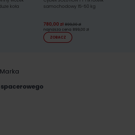
inny wózek
Cybex SOLUTION T i-Fix fotelik
Maxi Cosi
duże koła
samochodowy 15-50 kg
wózek d
780,00 zł
2 195,00 
899,00 zł
najniższa cena
899,00 zł
najniższa
ZOBACZ
ZOBA
Marka
a spacerowego