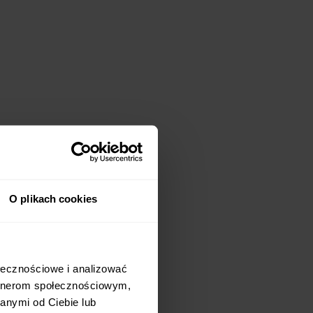
O plikach cookies
ołecznościowe i analizować
stkie elementy
artnerom społecznościowym,
lutną wygodę
.
anymi od Ciebie lub