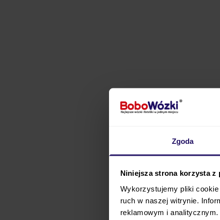
Zgoda
Niniejsza strona korzysta z
Wykorzystujemy pliki cookie 
Cybex Coya Fashion R
ruch w naszej witrynie. Inf
niezbędne do poruszania
reklamowym i analitycznym. 