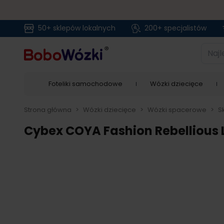
50+ sklepów lokalnych
200+ specjalistów
Przejdź do treści
Najlep
Foteliki samochodowe
Wózki dziecięce
Strona główna
>
Wózki dziecięce
>
Wózki spacerowe
>
S
Cybex COYA Fashion Rebellious