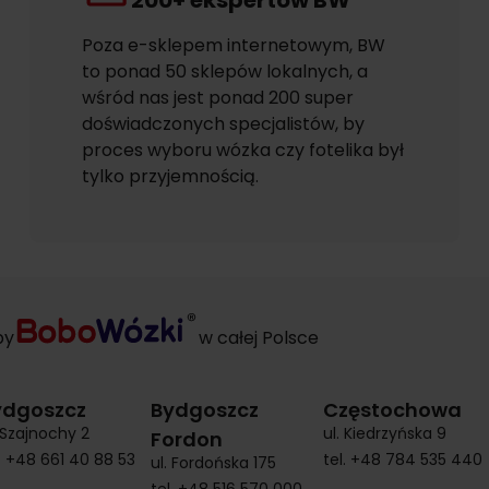
200+ ekspertów BW
Poza e-sklepem internetowym, BW
to ponad 50 sklepów lokalnych, a
wśród nas jest ponad 200 super
doświadczonych specjalistów, by
proces wyboru wózka czy fotelika był
tylko przyjemnością.
py
w całej Polsce
ydgoszcz
Bydgoszcz
Częstochowa
. Szajnochy 2
ul. Kiedrzyńska 9
Fordon
.
+48 661 40 88 53
tel.
+48 784 535 440
ul. Fordońska 175