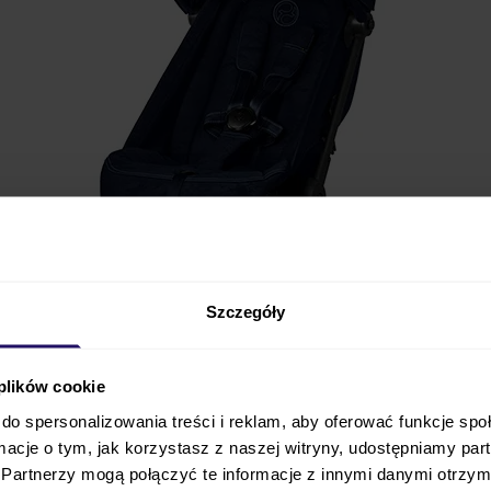
Szczegóły
 plików cookie
do spersonalizowania treści i reklam, aby oferować funkcje sp
ebellious
Luxury
2025
to spacerówka, która łączy wszy
ormacje o tym, jak korzystasz z naszej witryny, udostępniamy p
 się po miejskich ulicach –
komfort, elegancję i abso
Partnerzy mogą połączyć te informacje z innymi danymi otrzym