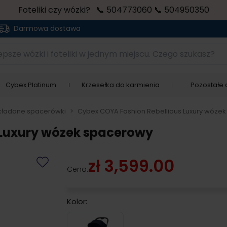
Foteliki czy wózki? 📞 504773060 📞 504950350
Darmowa dostawa
sze wózki i foteliki w jednym miejscu. Czego szukasz?
Cybex Platinum
Krzesełka do karmienia
Pozostałe a
kładane spacerówki
>
Cybex COYA Fashion Rebellious Luxury wóze
 Luxury wózek spacerowy
zł 3,599.00
Cena:
Kolor:
Denim Blue