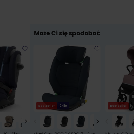
Może Ci się spodobać
Bestseller
24h!
Bestseller