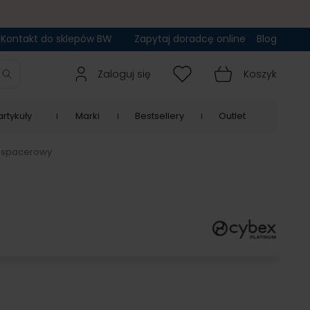
Kontakt do sklepów BW
Zapytaj doradcę online
Blog
Zaloguj się
Koszyk
rtykuły
Marki
Bestsellery
Outlet
k spacerowy