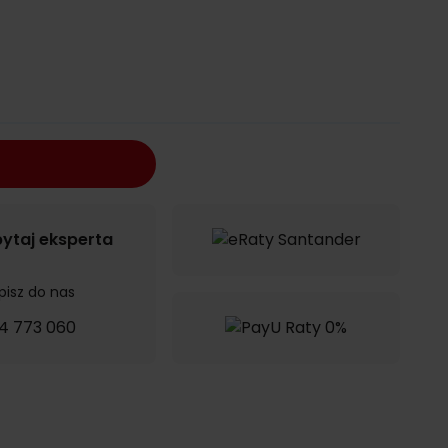
ytaj eksperta
pisz do nas
4 773 060