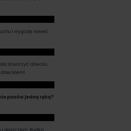
uchu i wygodę nawet
la stworzyć dziecku
 dzieckiem!
ie pasów jedną ręką?
m i deszczem. Budka