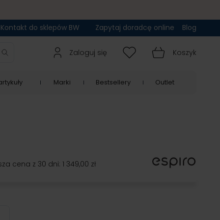
Kontakt do sklepów BW
Zapytaj doradcę online
Blog
Zaloguj się
Koszyk
rtykuły
Marki
Bestsellery
Outlet
sza cena z 30 dni:
1 349,00 zł
less Black