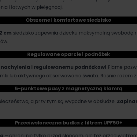
a i łatwych w pielęgnacji.
Obszerne i komfortowe siedzisko
32 cm
siedzisko zapewnia dziecku maksymalną swobodę r
rów.
Regulowane oparcie i podnóżek
 nachylenia i regulowanemu podnóżkowi
Flame pozwa
emki lub aktywnego obserwowania świata. Rośnie razem z
5-punktowe pasy z magnetyczną klamrą
pieczeństwa, a przy tym są wygodne w obsłudze.
Zapinan
Przeciwsłoneczna budka z filtrem UPF50+
na
– chroni nie tylko przed słońcem, ale też przed wiatre