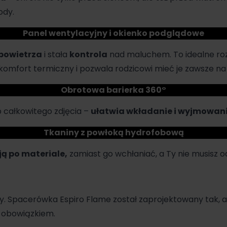
ody.
Panel wentylacyjny i okienko podglądowe
 powietrza
i stała
kontrola
nad maluchem. To idealne roz
komfort termiczny i pozwala rodzicowi mieć je zawsze na
Obrotowa barierka 360°
b całkowitego zdjęcia –
ułatwia wkładanie i wyjmowani
Tkaniny z powłoką hydrofobową
ą po materiale,
zamiast go wchłaniać, a Ty nie musisz o
ny.
Spacerówka Espiro
Flame został zaprojektowany tak, 
e obowiązkiem.