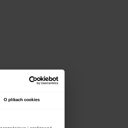
O plikach cookies
omentu, gdy potrafią
kg
).
ołecznościowe i analizować