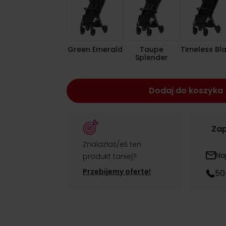
Green Emerald
Taupe
Timeless Bl
Splender
Dodaj do koszyka
Zap
Znalazłaś/eś ten
Na
produkt taniej?
Przebijemy ofertę!
50