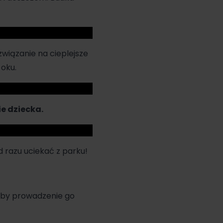
wiązanie na cieplejsze
 oku.
e dziecka.
d razu uciekać z parku!
aby prowadzenie go