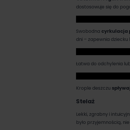
dostosowuje się do pog
Swobodna
cyrkulacja
dni – zapewnia dziecku 
Łatwa do odchylenia lu
Krople deszczu
spływaj
Stelaż
Lekki, zgrabny i intuicyj
było przyjemnością, ni