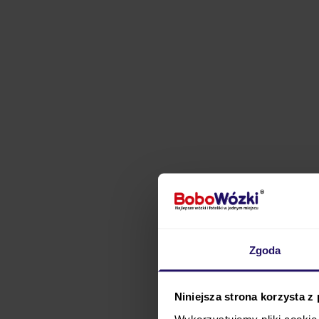
Zgoda
Espiro Flame to
funkcj
Niniejsza strona korzysta z
samodzielnie siedzieć, 
Wykorzystujemy pliki cookie 