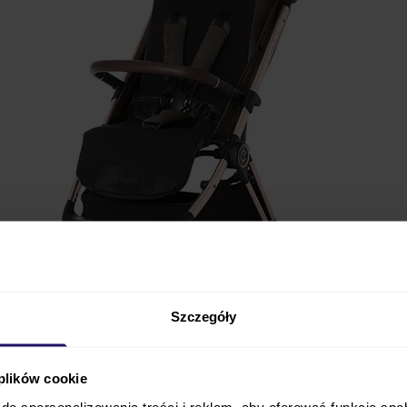
Szczegóły
onalny wózek spacerowy
przeznaczony dla dzieci od m
 plików cookie
aż do osiągnięcia wagi 22 kg (maksymalne obciążenie:
22 
do spersonalizowania treści i reklam, aby oferować funkcje sp