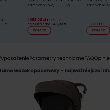
wózek
BeSafe iZi FLEX FIX 2 i-Size fotelik
Cybex PALLAS G
samochodowy 15-36 kg
samochodow
1 098,00 zł
 zł
1 477,00 zł
1 049,00 zł
,00 zł
najniższa cena
1 477,00 zł
ZOBACZ
ZOBACZ
yposażenie
Parametry techniczne
FAQ
Opinie
Flame wózek spacerowy – najważniejsze in