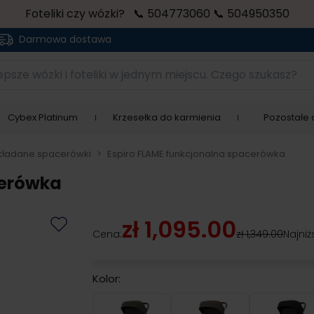
Foteliki czy wózki? 📞 504773060 📞 504950350
Darmowa dostawa
sze wózki i foteliki w jednym miejscu. Czego szukasz?
Cybex Platinum
Krzesełka do karmienia
Pozostałe a
kładane spacerówki
>
Espiro FLAME funkcjonalna spacerówka
cerówka
zł 1,095.00
Cena:
zł 1,349.00
Najniż
Kolor:
Green Emerald
Taupe Splender
Time