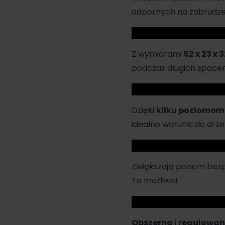
odpornych na zabrudzeni
Z wymiarami
52 x 23 x 
podczas długich space
Dzięki
kilku poziomom
idealne warunki do drz
Zwiększają poziom bez
To możliwe!
Obszerna
i
regulowa