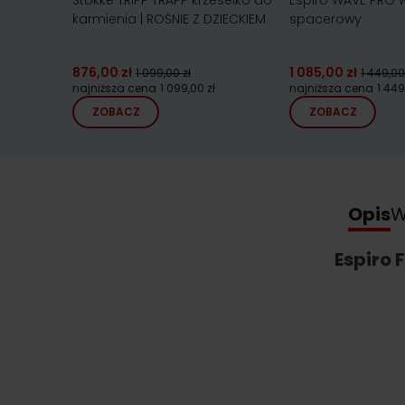
Stokke TRIPP TRAPP krzesełko do
Espiro WAVE PRO 
karmienia | ROŚNIE Z DZIECKIEM
spacerowy
876,00 zł
1 085,00 zł
1 099,00 zł
1 449,00
najniższa cena
1 099,00 zł
najniższa cena
1 449
ZOBACZ
ZOBACZ
Opis
W
Espiro 