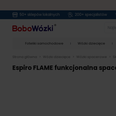
50+ sklepów lokalnych
200+ specjalistów
Przejdź do treści
Najlep
Foteliki samochodowe
Wózki dziecięce
Strona główna
>
Wózki dziecięce
>
Wózki spacerowe
>
S
Espiro FLAME funkcjonalna spa