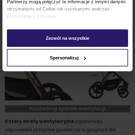
Partnerzy mogą połączyć te informacje z innymi danymi
otrzymanymi od Ciebie lub uzyskanymi podczas
Stabilizacja drgań
ogranicza ilość wstrząsów
korzystania z ich usług.
przenoszonych do wnętrza gondoli, co wspiera
spokojniejszy sen dziecka.
Zezwól na wszystkie
Spersonalizuj
Poczwórny system wentylacji
Cztery strefy wentylacyjne
zapewniają
odpowiedni przepływ powietrza w gorętsze dni.