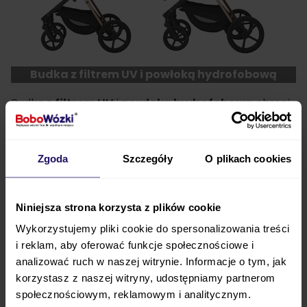
Budka z filtrem UV i powłoką hydrofobową
Budka z
filtrem UV
i
powłoką hydrofobową
chroni
przed nadmiernym nasłonecznieniem i wilgocią.
Zgoda
Szczegóły
O plikach cookies
Niniejsza strona korzysta z plików cookie
Wykorzystujemy pliki cookie do spersonalizowania treści
i reklam, aby oferować funkcje społecznościowe i
analizować ruch w naszej witrynie. Informacje o tym, jak
korzystasz z naszej witryny, udostępniamy partnerom
społecznościowym, reklamowym i analitycznym.
System stabilizacji drgań