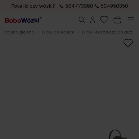
Foteliki czy wózki? 📞 504773060 📞 504950350
Przejdź do treści
Szukaj
Strona główna
>
Wózki dziecięce
>
Wózki 4w1 z bazą do auta
>