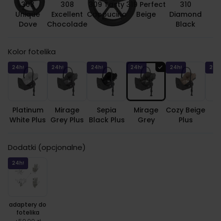
303
308
309 Tasty
319 Perfect
310
Unique
Excellent
Cappucino
Beige
Diamond
Dove
Chocolade
Black
Kolor fotelika
24h!
24h!
24h!
24h!
24h!
24h
Platinum
Mirage
Sepia
Mirage
Cozy Beige
S
White Plus
Grey Plus
Black Plus
Grey
Plus
B
Dodatki (opcjonalne)
24h!
adaptery do
fotelika