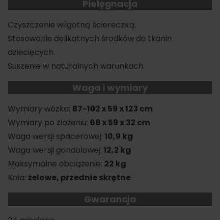
Pielęgnacja
Czyszczenie wilgotną ściereczką.
Stosowanie delikatnych środków do tkanin
dziecięcych.
Suszenie w naturalnych warunkach.
Waga i wymiary
Wymiary wózka:
87-102 x 59 x 123 cm
Wymiary po złożeniu:
68 x 59 x 32 cm
Waga wersji spacerowej:
10,9 kg
Waga wersji gondolowej:
12,2 kg
Maksymalne obciążenie:
22 kg
Koła:
żelowe, przednie skrętne
Gwarancja