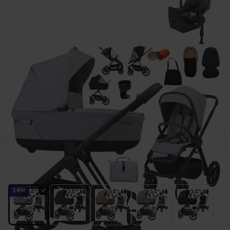
Espiro MILOO 2.0 wózek 4w1 + fotelik
Cybex CLOUD T i-Size + baza
Zamów do 13:00, a wyślemy jeszcze dziś.
Kolor
24h!