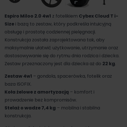
Espiro
Miloo 2.0 4w1
z fotelikiem
Cybex Cloud T i-
Size
i bazą to zestaw, który podkreśla intuicyjną
obsługę i prostotę codziennej pielęgnacji.
Konstrukcja została zaprojektowana tak, aby
maksymalnie ułatwić użytkowanie, utrzymanie oraz
dostosowywanie się do rytmu dnia rodzica i dziecka.
Zestaw przeznaczony jest dla dziecka aż do
22 kg
.
Zestaw 4w1
– gondola, spacerówka, fotelik oraz
baza ISOFIX.
Koła żelowe z amortyzacją
– komfort i
prowadzenie bez kompromisów.
Stelaż o wadze 7,4 kg
– mobilna i stabilna
konstrukcja.