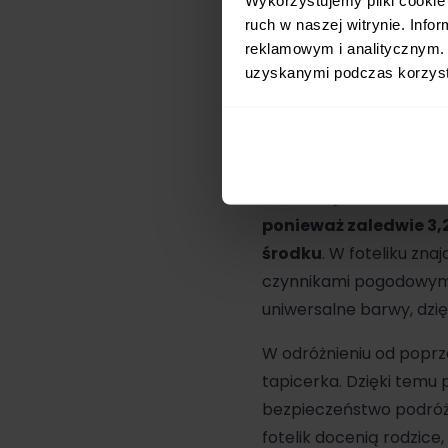
ruch w naszej witrynie. Inf
reklamowym i analitycznym. 
uzyskanymi podczas korzysta
Avionaut
Cosmo 2.0 Sm
on szansę dotrzeć do wi
ponieważ zaledwie 3,
środku
. W foteliku znaj
czynnikami pogodowymi
uniwersalne barwy, dzi
W odróżnieniu od popr
tapicerka. Dzięki tem
bezpieczeństwo podróż
fotelik docenią rodzice,