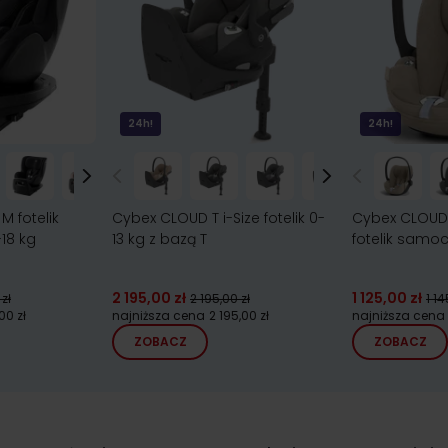
24h!
24h!
M fotelik
Cybex CLOUD T i-Size fotelik 0-
Cybex CLOUD T
18 kg
13 kg z bazą T
fotelik samo
2 195,00 zł
1 125,00 zł
zł
2 195,00 zł
1 14
,00 zł
najniższa cena
2 195,00 zł
najniższa cena
ZOBACZ
ZOBACZ