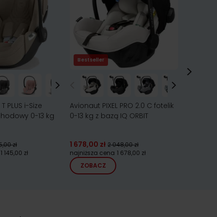
Bestseller
 PLUS i-Size
Avionaut PIXEL PRO 2.0 C fotelik
Maxi Cosi
chodowy 0-13 kg
0-13 kg z bazą IQ ORBIT
samocho
1 678,00 zł
5,00 zł
2 048,00 zł
1 549,00 z
1 145,00 zł
najniższa cena
1 678,00 zł
ZOBACZ
ZOBA