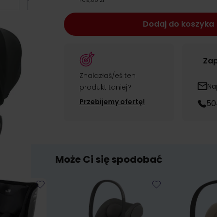
Dodaj do koszyka
Zap
Znalazłaś/eś ten
Na
produkt taniej?
Przebijemy ofertę!
50
Może Ci się spodobać