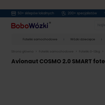
50+ sklepów lokalnych
200+ specjalistów
Przejdź do treści
Najlep
Foteliki samochodowe
Wózki dziecięce
Strona główna
>
Foteliki samochodowe
>
Foteliki 0-13kg
>
Avionaut COSMO 2.0 SMART fote