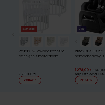
Bestseller
24h!
Waldin 7w1 owalne łóżeczko
Britax DUALFIX PRO 
dziecięce z materacem
samochodowy 0-
1 278,00 zł
1 649,00 
2 290,00 zł
najniższa cena
1 165
ZOBACZ
ZOBACZ