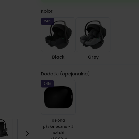
Kolor:
Black
Grey
24h!
Black
Grey
Dodatki (opcjonalne)
24h!
osłona
p/słoneczna - 2
sztuki
+
69,00 zł