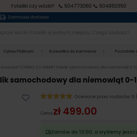
Foteliki czy wózki? 📞 504773060 📞 504950350
Darmowa dostawa
sze wózki i foteliki w jednym miejscu. Czego szukasz?
Cybex Platinum
Krzesełka do karmienia
Pozostałe a
Avionaut COSMO 2.0 SMART fotelik samochodowy dla niemowląt 0-1
lik samochodowy dla niemowląt 0-1
Ocenione przez rodziców:
5
zł 499.00
Cena:
Zamów do 13:00, a wyślemy jeszcz