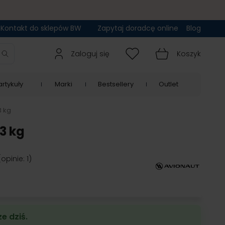
Kontakt do sklepów BW
Zapytaj doradcę online
Blog
Zaloguj się
Koszyk
rtykuły
Marki
Bestsellery
Outlet
3 kg
3 kg
(opinie: 1)
e dziś.