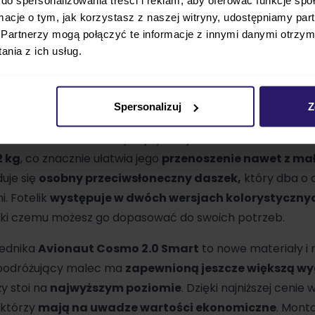
ormacje o tym, jak korzystasz z naszej witryny, udostępniamy p
Partnerzy mogą połączyć te informacje z innymi danymi otrzym
nia z ich usług.
Spersonalizuj
Z
art jest
najtańszym fotelikiem w całej ofercie prod
elu rodziców w trudniejszej sytuacji. Dodatkowo
fotelik 
2 kg
, co znacznie ułatwia jego
przenoszenie nawet z m
duje się
osobny przeciwsłoneczny daszek,
który dba o 
. Fotelik
występuje w dwóch wersjach kolorystyczny
ęki czemu możesz go dopasować do swoich potrzeb.
zednika
Avionaut Cosmo 2.0 Smart
to nowe materiały i 
u podróżujący malec ma
zapewnioną jeszcze większą w
y stoi na
najwyższym poziomie
. Dzięki najniższej ceni
 którzy
mają na uwadze wartości ekonomiczne
. Mont