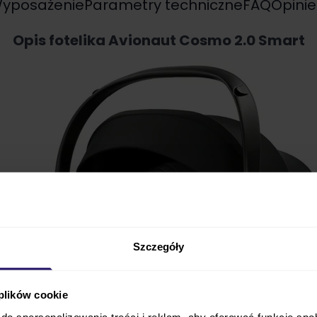
yposażenie
Parametry techniczne
FAQ
Opinie
Opis fotelika Avionaut Cosmo 2.0 Smart
Szczegóły
 plików cookie
do spersonalizowania treści i reklam, aby oferować funkcje sp