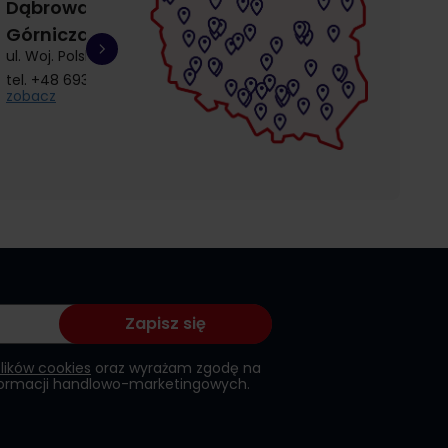
Dąbrowa
Gdańsk
Gdańsk
Górnicza
Łostowice
Przymorze
ul. Woj. Polskiego 3
ul. Łostowicka 4
ul. Kołobrzeska 30
tel.
+48 693 692 414
tel.
+48 504 968 360
tel.
+48 510 857 9
zobacz
zobacz
zobacz
Zapisz się
plików cookies
oraz wyrażam zgodę na
formacji handlowo-marketingowych.