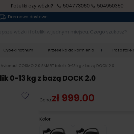
Foteliki czy wózki? 📞 504773060 📞 504950350
Darmowa dostawa
sze wózki i foteliki w jednym miejscu. Czego szukasz?
Cybex Platinum
Krzesełka do karmienia
Pozostałe a
Avionaut COSMO 2.0 SMART fotelik 0-13 kg z bazą DOCK 2.0
k 0-13 kg z bazą DOCK 2.0
zł 999.00
Cena:
Kolor:
Black
Grey