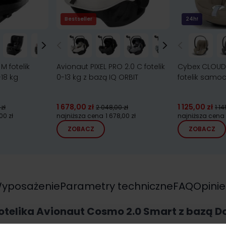
Bestseller
24h!
M fotelik
Avionaut PIXEL PRO 2.0 C fotelik
Cybex CLOUD T
18 kg
0-13 kg z bazą IQ ORBIT
fotelik samo
1 678,00 zł
1 125,00 zł
zł
2 048,00 zł
1 14
,00 zł
najniższa cena
1 678,00 zł
najniższa cena
ZOBACZ
ZOBACZ
yposażenie
Parametry techniczne
FAQ
Opinie
fotelika Avionaut Cosmo 2.0 Smart z bazą Do