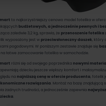
Smart
to najkorzystniejszy cenowo model fotelika w ofer
zukających
budżetowych, a jednocześnie pewnych i be
ąca zaledwie 3,2 kg, sprawia, że
przenoszenie fotelika 
elik wyposażony jest w
przeciwsłoneczny daszek
, który
kami pogodowymi. W poniższym zestawie znajduje się
baz
i na łatwe zamocowanie fotelika w samochodzie.
Smart
różni się od swojego poprzednika
nowymi materiał
zapewniają dziecku jeszcze większy komfort i maksymaliz
zględu na
najniższą cenę w ofercie producenta
, fotelik
ekonomiczne rozwiązania
. Montaż na bazę znajdującą s
wia żadnych trudności, a jednocześnie zapewnia
najwyżs
dziecka
.