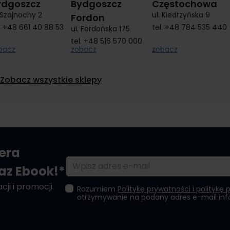
ydgoszcz
Bydgoszcz
Częstochowa
. Szajnochy 2
ul. Kiedrzyńska 9
Fordon
.
+48 661 40 88 53
tel.
+48 784 535 440
ul. Fordońska 175
tel.
+48 516 570 000
bacz
zobacz
zobacz
Zobacz wszystkie sklepy
tera
Adres e-mail
raz Ebook!*
ji i promocji.
Rozumiem
Politykę prywatności i politykę 
otrzymywanie na podany adres e-mail in