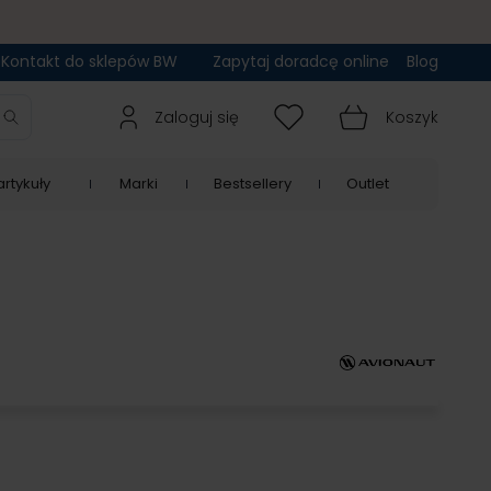
Kontakt do sklepów BW
Zapytaj doradcę online
Blog
Zaloguj się
Koszyk
rtykuły
Marki
Bestsellery
Outlet