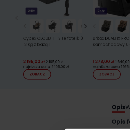
24h!
24h!
Cybex CLOUD T i-Size fotelik 0-
Britax DUALFIX PRO 
13 kg z bazą T
samochodowy 0-
2 195,00 zł
1 278,00 zł
2 195,00 zł
1 649,00 
najniższa cena
2 195,00 zł
najniższa cena
1 165
ZOBACZ
ZOBACZ
Opis
W
Opis 