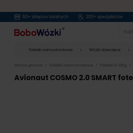
50+ sklepów lokalnych
200+ specjalistów
Przejdź do treści
Najlep
Foteliki samochodowe
Wózki dziecięce
Strona główna
>
Foteliki samochodowe
>
Foteliki 0-13kg
>
Avionaut COSMO 2.0 SMART foteli