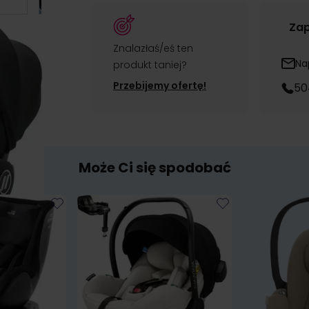
Zap
Znalazłaś/eś ten
Na
produkt taniej?
Przebijemy ofertę!
50
Może Ci się spodobać