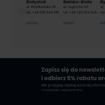
Białystok
Bielsko-Biała
B
ul. Wasilkowska 30
ul. Legionów 40
ul
tel.
+48 505 549 918
tel.
+48 722 054 545
tel
zobacz
zobacz
zo
Zapisz się do newslet
i odbierz 5% rabatu o
Nie przegap żadnej istotnej informac
*na produkty nieprzecenione