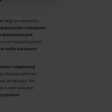
cie tego producenta,
zpiecznych rozwiązań
.
z dzieckiem jest
 chroni malucha przed
a isofix Avionaut
ami i ulepszoną
ują bezpieczeństwo
 jest atrakcyjny dla
ię w zestawie jest
zy poziom