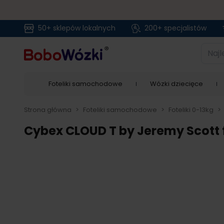
50+ sklepów lokalnych
200+ specjalistów
Przejdź do treści
Najlep
Foteliki samochodowe
Wózki dziecięce
Strona główna
>
Foteliki samochodowe
>
Foteliki 0-13kg
>
Cybex CLOUD T by Jeremy Scott f