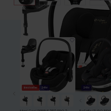
Bestseller
24h!
24h!