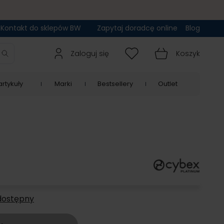
Kontakt do sklepów BW
Zapytaj doradcę online
Blog
Zaloguj się
Koszyk
rtykuły
Marki
Bestsellery
Outlet
dostępny