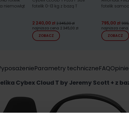
ND fotelik
Cybex CLOUD T PLUS i-Size
Avionaut PIXEL
a niemowląt
fotelik 0-13 kg z bazą T
fotelik samo
2 240,00 zł
795,00 zł
2 345,00 zł
999,
najniższa cena
2 345,00 zł
najniższa cena
ZOBACZ
ZOBACZ
yposażenie
Parametry techniczne
FAQ
Opinie
telika Cybex Cloud T by Jeremy Scott + z baz