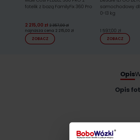
Maxi Cosi PEBBLE 360 PRO 2
BeSafe iZi GO BEYO
fotelik z bazą FamilyFix 360 Pro
samochodowy dl
0-13 kg
2 215,00 zł
2 357,00 zł
1 597,00 zł
najniższa cena
2 215,00 zł
ZOBACZ
ZOBACZ
Opis
W
Opis fo