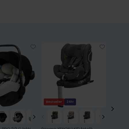
Bestseller
24h!
Bestsell