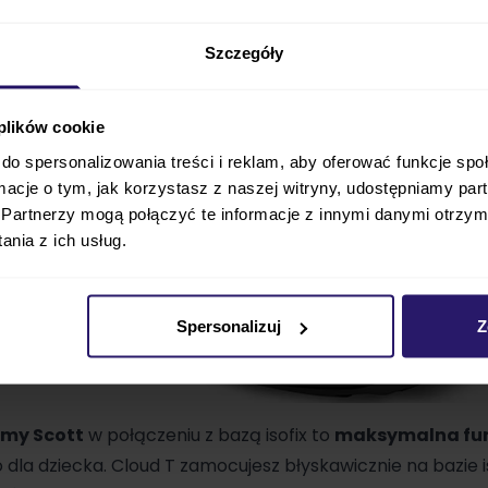
Szczegóły
 plików cookie
do spersonalizowania treści i reklam, aby oferować funkcje sp
ormacje o tym, jak korzystasz z naszej witryny, udostępniamy p
Partnerzy mogą połączyć te informacje z innymi danymi otrzym
nia z ich usług.
Spersonalizuj
Z
emy Scott
w połączeniu z bazą isofix to
maksymalna fu
 dla dziecka. Cloud T zamocujesz błyskawicznie na bazie is