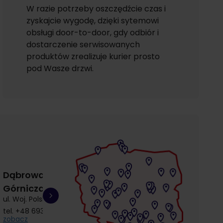
W razie potrzeby oszczędźcie czas i
zyskajcie wygodę, dzięki sytemowi
obsługi door-to-door, gdy odbiór i
dostarczenie serwisowanych
produktów zrealizuje kurier prosto
pod Wasze drzwi.
Dąbrowa
Gdańsk
Gdańsk
Górnicza
Łostowice
Przymorze
ul. Woj. Polskiego 3
ul. Łostowicka 4
ul. Kołobrzeska 30
tel.
+48 693 692 414
tel.
+48 504 968 360
tel.
+48 510 857 9
zobacz
zobacz
zobacz