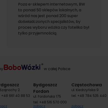
Poza e-sklepem internetowym, BW
to ponad 50 sklepów lokalnych, a
wśród nas jest ponad 200 super
doświadczonych specjalistów, by
proces wyboru wózka czy fotelika był
tylko przyjemnością.
py
w całej Polsce
ydgoszcz
Bydgoszcz
Częstochowa
. Szajnochy 2
ul. Kiedrzyńska 9
Fordon
.
+48 661 40 88 53
tel.
+48 784 535 440
ul. Fordońska 175
tel.
+48 516 570 000
bacz
zobacz
zobacz