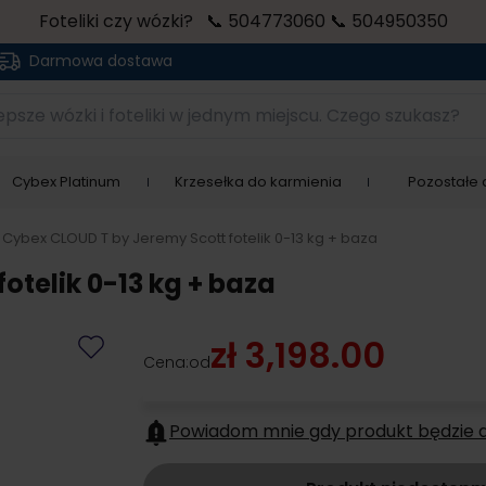
Foteliki czy wózki? 📞 504773060 📞 504950350
Darmowa dostawa
sze wózki i foteliki w jednym miejscu. Czego szukasz?
Cybex Platinum
Krzesełka do karmienia
Pozostałe a
Cybex CLOUD T by Jeremy Scott fotelik 0-13 kg + baza
otelik 0-13 kg + baza
zł 3,198.00
Cena:
od
Powiadom mnie gdy produkt będzie 