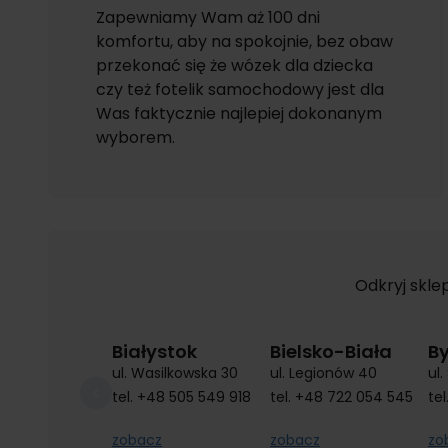
Zapewniamy Wam aż 100 dni
komfortu, aby na spokojnie, bez obaw
przekonać się że wózek dla dziecka
czy też fotelik samochodowy jest dla
Was faktycznie najlepiej dokonanym
wyborem.
Odkryj skle
Białystok
Bielsko-Biała
B
ul. Wasilkowska 30
ul. Legionów 40
ul
tel.
+48 505 549 918
tel.
+48 722 054 545
tel
zobacz
zobacz
zo