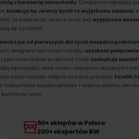
dnością z karoserią samochodu
. Oznacza to najwyższy p
ka.
Kolekcja by Jeremy Scott to wyjątkowa odsłona
, 
a fakt, że kolekcja by Jeremy Scott jest
wyjątkowo docen
ubią się wyróżniać.
ziecko już od pierwszych dni życia wszędzie podróżo
owym designem i wyczuciem smaku,
uzyskasz połączenie
tt jako amerykański projektant mody
zaskakuje swoimi
trafią wprowadzić wiele zmian i nowości w aktualnym ryn
ższa klasa i wysokie miejsce na półce premium.
Fotelik C
ko maksymalne bezpieczeństwo Twojemu dziecku, ale ró
omforcie i stylu.
50+ sklepów w Polsce
200+ ekspertów BW