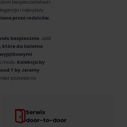
oziom bezpieczeństwa i
elegancja i najwyższy
iana przez rodziców
,
wało bezpiecznie
. Jeśli
, które da świetne
 wyjątkowymi
ku mody.
Kolekcja by
loud T by Jeremy
wnież pozwala na
Serwis
door-to-door