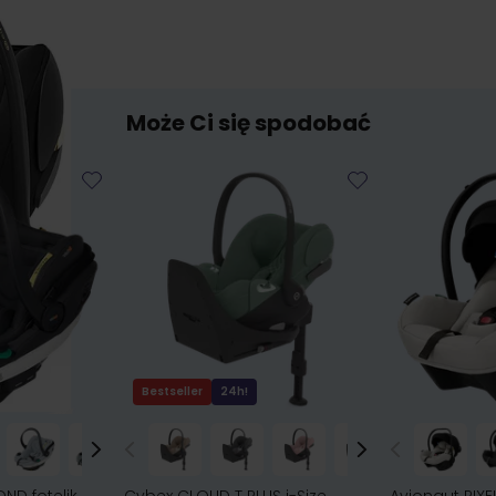
Może Ci się spodobać
Bestseller
24h!