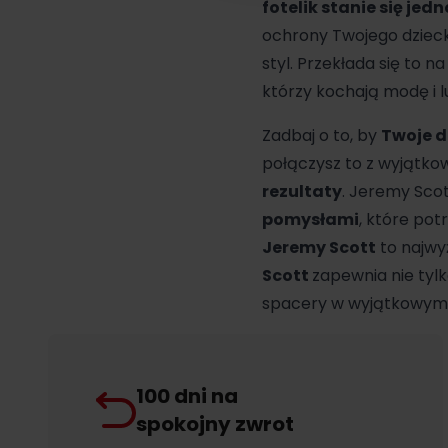
fotelik stanie się je
ochrony Twojego dziec
styl. Przekłada się to n
którzy kochają modę i l
Zadbaj o to, by
Twoje d
połączysz to z wyjątk
rezultaty
. Jeremy Sco
pomysłami
, które po
Jeremy Scott
to najwy
Scott
zapewnia nie tyl
spacery w wyjątkowym k
100 dni na
spokojny zwrot