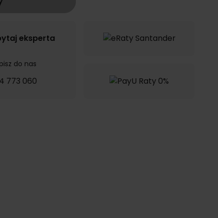
y
ytaj eksperta
pisz do nas
4 773 060