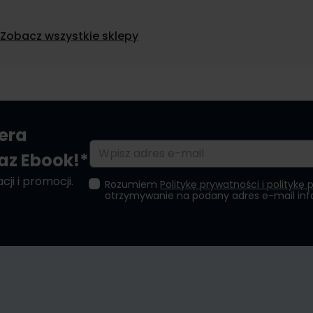
Zobacz wszystkie sklepy
tera
Adres e-mail
raz Ebook!*
ji i promocji.
Rozumiem
Politykę prywatności i politykę 
otrzymywanie na podany adres e-mail in