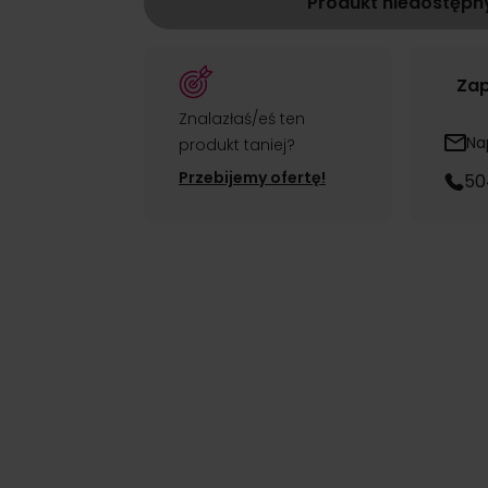
Produkt niedostępn
Zap
Znalazłaś/eś ten
Na
produkt taniej?
Przebijemy ofertę!
50