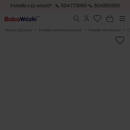
Foteliki czy wózki? 📞 504773060 📞 504950350
Przejdź do treści
Szukaj
Strona główna
>
Foteliki samochodowe
>
Foteliki obrotowe
>
O