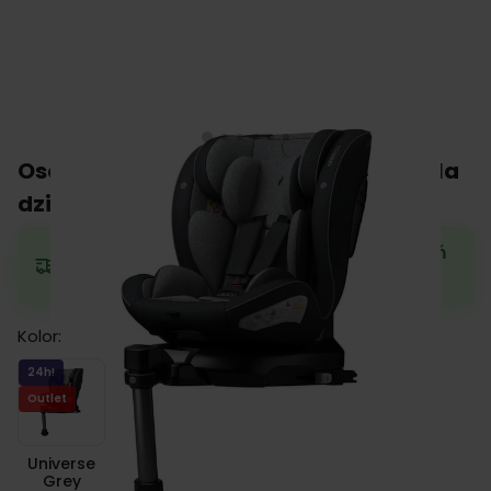
Osann OREO i-Size fotelik obrotowy dla
dzieci 0-18 kg
Zamów teraz, a wyślemy w najbliższy dzień
roboczy.
Kolor:
Universe Grey
24h!
Outlet
Universe
Grey