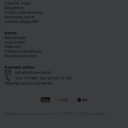
O firmie, misja
Regulamin
Koszt i czas dostawy
Wymiana, zwrot
Lokalne sklepy BW
Konto
Rejestracja
Logowanie
Płatności
Polityka prywatności
BoboRezerwacje
Kontakt online
info@bobowozki.pl
504 773 060
(pn-pt 9.00-17.00)
Współpraca Social Media
Wszelkie prawa zastrzeżone © 2004-2026 BoboWózki