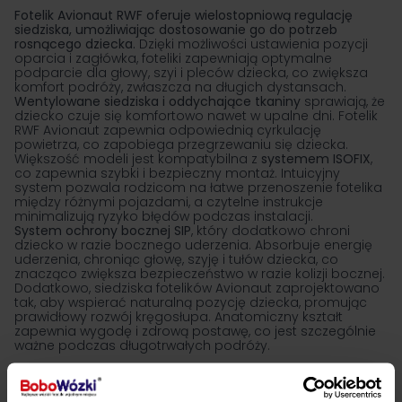
Fotelik Avionaut RWF oferuje wielostopniową regulację
siedziska, umożliwiając dostosowanie go do potrzeb
rosnącego dziecka.
Dzięki możliwości ustawienia pozycji
oparcia i zagłówka, foteliki zapewniają optymalne
podparcie dla głowy, szyi i pleców dziecka, co zwiększa
komfort podróży, zwłaszcza na długich dystansach.
Wentylowane siedziska i oddychające tkaniny
sprawiają, że
dziecko czuje się komfortowo nawet w upalne dni. Fotelik
RWF Avionaut zapewnia odpowiednią cyrkulację
powietrza, co zapobiega przegrzewaniu się dziecka.
Większość modeli jest kompatybilna z
systemem
ISOFIX
,
co zapewnia szybki i bezpieczny montaż. Intuicyjny
system pozwala rodzicom na łatwe przenoszenie fotelika
między różnymi pojazdami, a czytelne instrukcje
minimalizują ryzyko błędów podczas instalacji.
System ochrony bocznej SIP
, który dodatkowo chroni
dziecko w razie bocznego uderzenia. Absorbuje energię
uderzenia, chroniąc głowę, szyję i tułów dziecka, co
znacząco zwiększa bezpieczeństwo w razie kolizji bocznej.
Dodatkowo, siedziska fotelików Avionaut zaprojektowano
tak, aby wspierać naturalną pozycję dziecka, promując
prawidłowy rozwój kręgosłupa. Anatomiczny kształt
zapewnia wygodę i zdrową postawę, co jest szczególnie
ważne podczas długotrwałych podróży.
Foteliki Avionaut RWF – połączenie stylu i