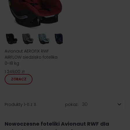
Avionaut AEROFIX RWF
AIRFLOW siedzisko fotelika
0-18 kg
1 249,00 zł
ZOBACZ
Produkty
1
-
11
z
11
pokaż:
na stronę
Nowoczesne foteliki Avionaut RWF dla