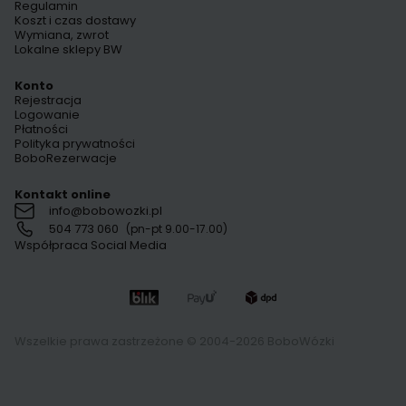
Regulamin
Koszt i czas dostawy
Wymiana, zwrot
Lokalne sklepy BW
Konto
Rejestracja
Logowanie
Płatności
Polityka prywatności
BoboRezerwacje
Kontakt online
info@bobowozki.pl
504 773 060
(pn-pt 9.00-17.00)
Współpraca Social Media
Wszelkie prawa zastrzeżone © 2004-2026 BoboWózki