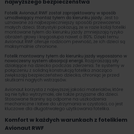
najwyższego bezpieczeństwa
Fotelik Avionaut
RWF został zaprojektowany w sposób
umożliwiający montaż tyłem do kierunku jazdy.
Jest to
uznawane za najbezpieczniejszy sposób przewożenia
małych dzieci. Statystyki pokazują, że w razie kolizji
foteliki
montowane tyłem
do kierunku jazdy zmniejszają ryzyko
obrażeń głowy i kręgosłupa nawet o 80%. Dzięki temu
Avionaut RWF oferuje rodzicom pewność, że ich dzieci są
maksymalnie chronione.
Fotelik montowany tyłem do kierunku jazdy wyposażono w
nowoczesny system absorpcji energii.
Rozpraszają siły
działające na dziecko podczas zderzenia. Te systemy w
połączeniu z solidną konstrukcją fotelika znacząco
zwiększają bezpieczeństwo dziecka, chroniąc je przed
skutkami nagłych wstrząsów.
Avionaut korzysta z najwyższej jakości materiałów, które
są nie tylko wytrzymałe, ale także przyjazne dla dzieci.
Stosowane tkaniny są odporne na uszkodzenia
mechaniczne i łatwe do utrzymania w czystości, co jest
kluczowe dla długotrwałego użytkowania fotelika.
Komfort w każdych warunkach z fotelikiem
Avionaut RWF