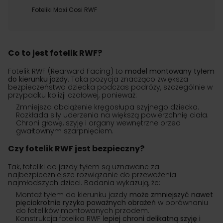
Foteliki Maxi Cosi RWF
Co to jest fotelik RWF?
Fotelik RWF (Rearward Facing) to
model montowany tyłem
do kierunku jazdy
. Taka pozycja znacząco zwiększa
bezpieczeństwo dziecka podczas podróży, szczególnie w
przypadku kolizji czołowej, ponieważ:
Zmniejsza obciążenie kręgosłupa szyjnego dziecka.
Rozkłada siły uderzenia na większą powierzchnię ciała.
Chroni głowę, szyję i organy wewnętrzne przed
gwałtownym szarpnięciem.
Czy fotelik RWF jest bezpieczny?
Tak, foteliki do jazdy tyłem są uznawane za
najbezpieczniejsze rozwiązanie do przewożenia
najmłodszych dzieci. Badania wykazują, że:
Montaż tyłem do kierunku jazdy
może zmniejszyć nawet
pięciokrotnie ryzyko poważnych obrażeń
w porównaniu
do fotelików montowanych przodem.
Konstrukcja fotelika RWF l
epiej chroni delikatną szyję i