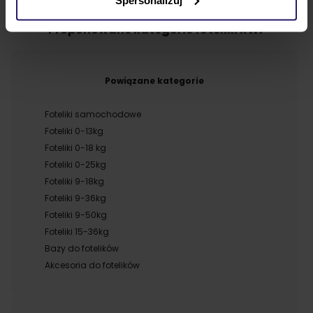
Proponowane kategorie foteliki RWF
Powiązane kategorie
Foteliki samochodowe
Foteliki 0-13kg
Foteliki 0-18 kg
Foteliki 0-25kg
Foteliki 9-18kg
Foteliki 9-36kg
Foteliki 9-50kg
Foteliki 15-36kg
Bazy do fotelików
Akcesoria do fotelików