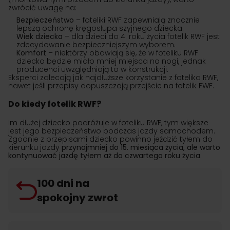
zwrócić uwagę na:
Bezpieczeństwo
– foteliki RWF zapewniają znacznie
lepszą ochronę kręgosłupa szyjnego dziecka.
Wiek dziecka
– dla dzieci do 4. roku życia fotelik RWF jest
zdecydowanie bezpieczniejszym wyborem.
Komfort
– niektórzy obawiają się, że w foteliku RWF
dziecko będzie miało mniej miejsca na nogi, jednak
producenci uwzględniają to w konstrukcji.
Eksperci zalecają jak najdłuższe korzystanie z fotelika RWF,
nawet jeśli przepisy dopuszczają przejście na fotelik FWF.
Do kiedy fotelik RWF?
Im dłużej dziecko podróżuje w foteliku RWF, tym większe
jest jego bezpieczeństwo podczas jazdy samochodem.
Zgodnie z przepisami dziecko powinno jeździć tyłem do
kierunku jazdy
przynajmniej do 15. miesiąca życia, ale warto
kontynuować jazdę tyłem aż do czwartego roku życia
.
100 dni na
spokojny zwrot