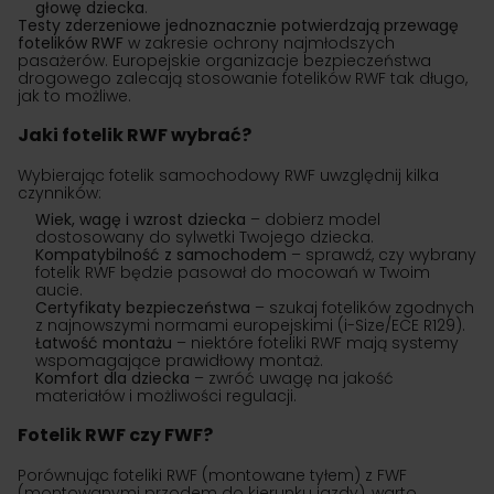
głowę dziecka
.
Testy zderzeniowe jednoznacznie potwierdzają przewagę
fotelików RWF
w zakresie ochrony najmłodszych
pasażerów. Europejskie organizacje bezpieczeństwa
drogowego zalecają stosowanie fotelików RWF tak długo,
jak to możliwe.
Jaki fotelik RWF wybrać?
Wybierając fotelik samochodowy RWF uwzględnij kilka
czynników:
Wiek, wagę i wzrost dziecka
– dobierz model
dostosowany do sylwetki Twojego dziecka.
Kompatybilność z samochodem
– sprawdź, czy wybrany
fotelik RWF będzie pasował do mocowań w Twoim
aucie.
Certyfikaty bezpieczeństwa
– szukaj fotelików zgodnych
z najnowszymi normami europejskimi (i-Size/ECE R129).
Łatwość montażu
– niektóre foteliki RWF mają systemy
wspomagające prawidłowy montaż.
Komfort dla dziecka
– zwróć uwagę na jakość
materiałów i możliwości regulacji.
Fotelik RWF czy FWF?
Porównując foteliki RWF (montowane tyłem) z FWF
(montowanymi przodem do kierunku jazdy), warto