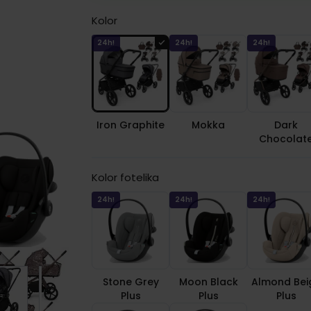
Kolor
24h!
24h!
24h!
Iron Graphite
Mokka
Dark
Chocolat
Kolor fotelika
24h!
24h!
24h!
Stone Grey
Moon Black
Almond Bei
Plus
Plus
Plus