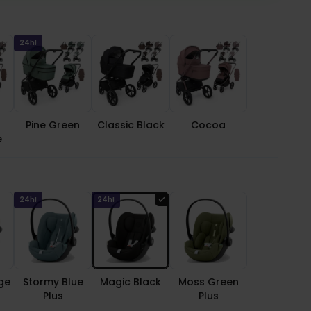
24h!
Pine Green
Classic Black
Cocoa
e
24h!
24h!
ge
Stormy Blue
Magic Black
Moss Green
Plus
Plus