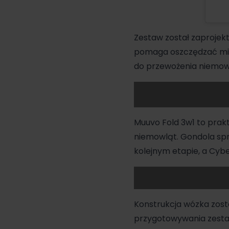
Zestaw został zaprojek
pomaga oszczędzać miej
do przewożenia niemo
Muuvo Fold 3w1 to pra
niemowląt
. Gondola sp
kolejnym etapie, a
Cyb
Konstrukcja wózka zosta
przygotowywania zestaw