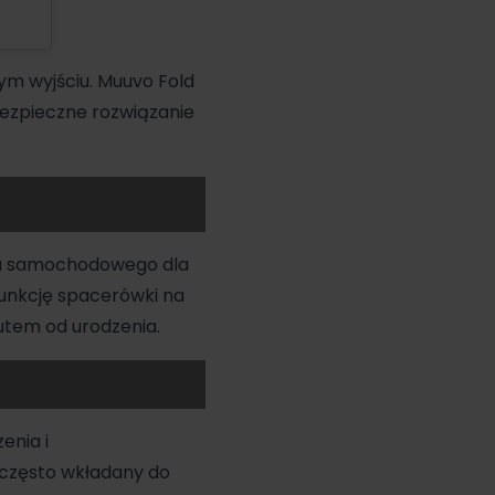
ym wyjściu. Muuvo Fold
bezpieczne rozwiązanie
ika samochodowego
dla
funkcję spacerówki na
utem od urodzenia.
enia i
 często wkładany do