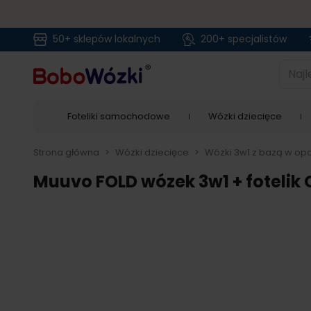
50+ sklepów lokalnych
200+ specjalistów
Przejdź do treści
Najlep
Foteliki samochodowe
Wózki dziecięce
Strona główna
>
Wózki dziecięce
>
Wózki 3w1 z bazą w opc
Muuvo FOLD wózek 3w1 + fotelik 