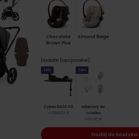
Chocolate
Almond Beige
Brown Plus
Dodatki (opcjonalne)
24h!
24h!
Cybex BAZA G3
adaptery do
+
1 099,00 zł
fotelika
+
50,00 zł
Dodaj do koszyka