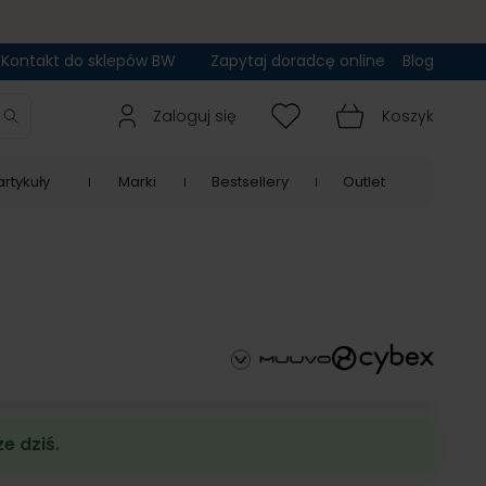
Kontakt do sklepów BW
Zapytaj doradcę online
Blog
Zaloguj się
Koszyk
rtykuły
Marki
Bestsellery
Outlet
e dziś.