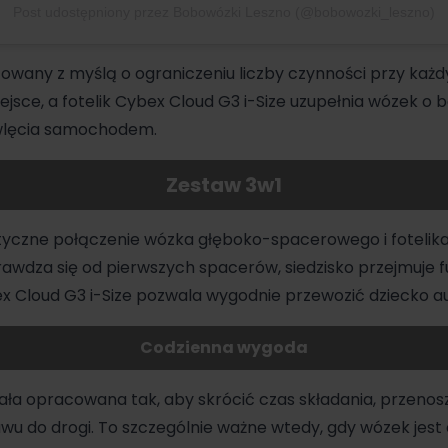
Post udostępniony przez Bobowózki Leszno (@bobowozki_leszno)
towany z myślą o ograniczeniu liczby czynności przy każd
sce, a fotelik Cybex Cloud G3 i-Size uzupełnia wózek o 
wlęcia samochodem.
Zestaw 3w1
ktyczne połączenie
wózka głęboko-spacerowego
i fotel
rawdza się od pierwszych spacerów, siedzisko przejmuje 
ex
Cloud G3 i-Size pozwala wygodnie przewozić dziecko a
Codzienna wygoda
ła opracowana tak, aby skrócić czas składania, przenosz
u do drogi. To szczególnie ważne wtedy, gdy
wózek
jest