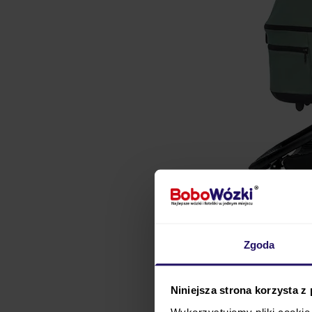
Zgoda
Muuvo
Fold
3w1 z fot
Niniejsza strona korzysta z
wygodnego od pierwszyc
Wykorzystujemy pliki cookie 