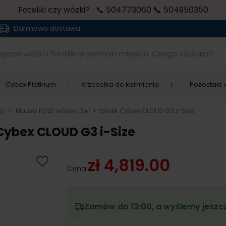
Foteliki czy wózki? 📞 504773060 📞 504950350
Darmowa dostawa
sze wózki i foteliki w jednym miejscu. Czego szukasz?
Cybex Platinum
Krzesełka do karmienia
Pozostałe a
ji
>
Muuvo FOLD wózek 3w1 + fotelik Cybex CLOUD G3 i-Size
Cybex CLOUD G3 i-Size
zł 4,819.00
Cena:
Zamów do 13:00, a wyślemy jeszcz