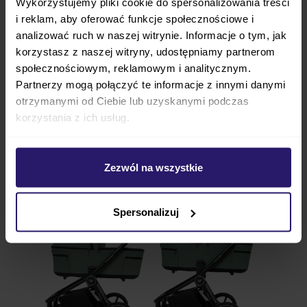
Wykorzystujemy pliki cookie do spersonalizowania treści
i reklam, aby oferować funkcje społecznościowe i
analizować ruch w naszej witrynie. Informacje o tym, jak
korzystasz z naszej witryny, udostępniamy partnerom
społecznościowym, reklamowym i analitycznym.
Regulacja wysokości
Partnerzy mogą połączyć te informacje z innymi danymi
otrzymanymi od Ciebie lub uzyskanymi podczas
Dwa poziomy ustawienia siedziska
pozwalają
korzystania z ich usług.
lepiej dopasować wózek do wzrostu osoby
prowadzącej. W praktyce oznacza to mniej
Zezwól na wszystkie
schylania się i wygodniejsze korzystanie na co dzień.
Spersonalizuj