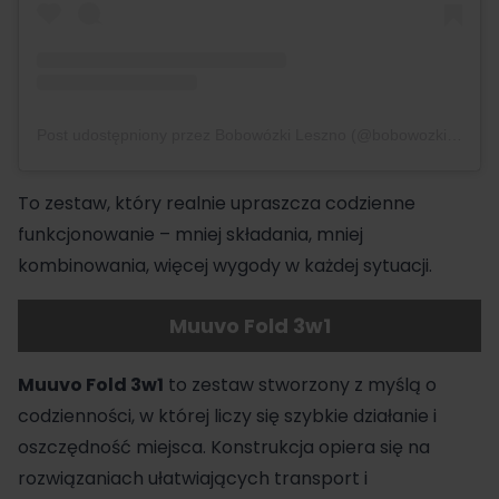
Post udostępniony przez Bobowózki Leszno (@bobowozki_leszno)
To zestaw, który realnie upraszcza codzienne
funkcjonowanie – mniej składania, mniej
kombinowania, więcej wygody w każdej sytuacji.
Muuvo Fold 3w1
Muuvo Fold 3w1
to zestaw stworzony z myślą o
codzienności, w której liczy się szybkie działanie i
oszczędność miejsca. Konstrukcja opiera się na
rozwiązaniach ułatwiających transport i