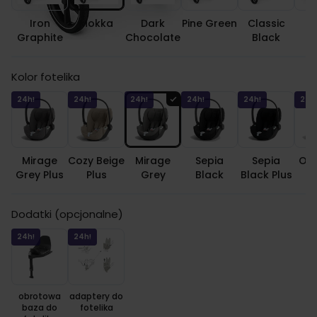
Iron
Mokka
Dark
Pine Green
Classic
C
Graphite
Chocolate
Black
Kolor fotelika
24h!
24h!
24h!
24h!
24h!
24h
Mirage
Cozy Beige
Mirage
Sepia
Sepia
Off
Grey Plus
Plus
Grey
Black
Black Plus
Dodatki (opcjonalne)
24h!
24h!
obrotowa
adaptery do
baza do
fotelika