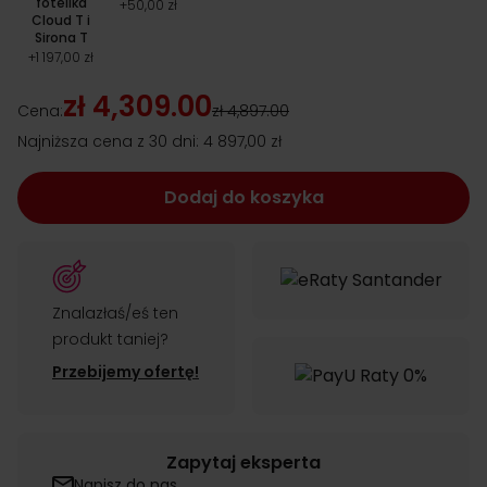
fotelika
+
50,00 zł
Cloud T i
Sirona T
+
1 197,00 zł
zł 4,309.00
Cena:
zł 4,897.00
Najniższa cena z 30 dni:
4 897,00 zł
Dodaj do koszyka
Znalazłaś/eś ten
produkt taniej?
Przebijemy ofertę!
Zapytaj eksperta
Napisz do nas