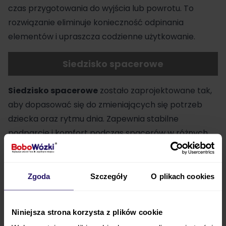
czas przygotowania do wyjścia lub powrotu. To
rozwiązanie eliminuje konieczność odpinania
elementów i upraszcza codzienne użytkowanie.
Siedzisko spacerowe
Siedzisko
spacerowe
zostało zaprojektowane tak,
aby dopasować się do zmieniających się potrzeb
dziecka oraz rytmu dnia. Zapewnia stabilne
podparcie i komfort podczas spacerów w różnych
warunkach.
Zgoda
Szczegóły
O plikach cookies
Niniejsza strona korzysta z plików cookie