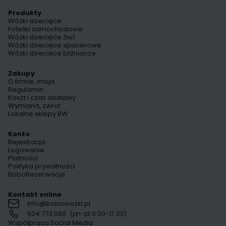
Produkty
Wózki dziecięce
Foteliki samochodowe
Wózki dziecięce 3w1
Wózki dziecięce spacerowe
Wózki dziecięce bliźniacze
Zakupy
O firmie, misja
Regulamin
Koszt i czas dostawy
Wymiana, zwrot
Lokalne sklepy BW
Konto
Rejestracja
Logowanie
Płatności
Polityka prywatności
BoboRezerwacje
Kontakt online
info@bobowozki.pl
504 773 060
(pn-pt 9.00-17.00)
Współpraca Social Media