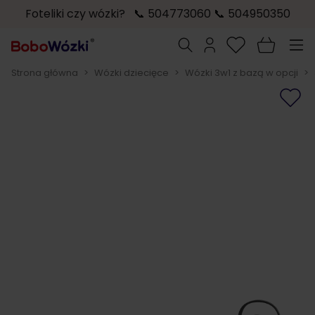
Foteliki czy wózki? 📞 504773060 📞 504950350
Przejdź do treści
Szukaj
Strona główna
>
Wózki dziecięce
>
Wózki 3w1 z bazą w opcji
>