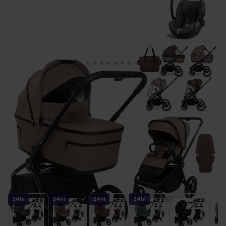
Muuvo FOLD wózek 3w1 + fotelik Cybex
CLOUD T i-Size
Zamów teraz, a wyślemy w najbliższy dzień
roboczy.
Kolor
24h!
24h!
24h!
24h!