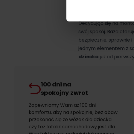
kompatybilna z fotelik
Dbanie o bezpieczne po
Decydując się na mont
swój spokój. Baza oferuj
bezpiecznie, sprawnie i
jednym elementem z s
dziecka
już od pierwszy
100 dni na
spokojny zwrot
Zapewniamy Wam aż 100 dni
komfortu, aby na spokojnie, bez obaw
przekonać się że wózek dla dziecka
czy też fotelik samochodowy jest dla
Was faktycznie najlepiej dokonanym