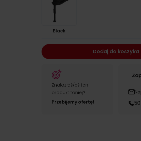
Black
Dodaj do koszyka
Zap
Znalazłaś/eś ten
Na
produkt taniej?
Przebijemy ofertę!
50