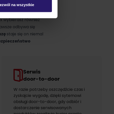
ezwól na wszystkie
ycia rodziców
.
x wybierasz również
zawsze odbywa się
azę
staje się on niemal
bezpieczeństwo
Serwis
door-to-door
W razie potrzeby oszczędźcie czas i
zyskajcie wygodę, dzięki sytemowi
obsługi door-to-door, gdy odbiór i
dostarczenie serwisowanych
produktów zrealizuje kurier prosto