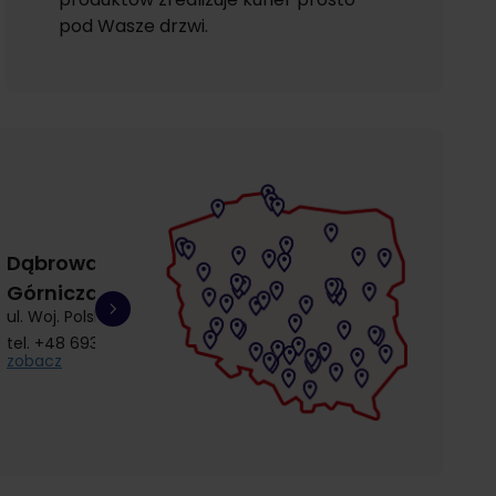
pod Wasze drzwi.
Dąbrowa
Gdańsk
Gdańsk
Górnicza
Łostowice
Przymorze
ul. Woj. Polskiego 3
ul. Łostowicka 4
ul. Kołobrzeska 30
tel.
+48 693 692 414
tel.
+48 504 968 360
tel.
+48 510 857 9
zobacz
zobacz
zobacz