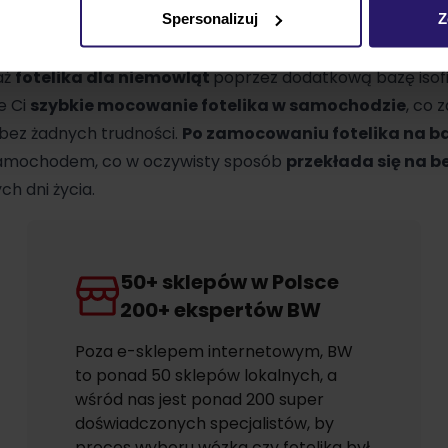
iem
Aton S2 i-Size
.
Spersonalizuj
Z
dróże dziecka to
nieodłączny element codziennego ż
aż
fotelika dla niemowląt
poprzez dodatkową bazę isofi
e Ci
szybkie mocowanie fotelika w samochodzie
, co 
 bez żadnych trudności.
Po zamocowaniu fotelika na b
amochodem, co w oczywisty sposób
przekłada się na 
ch dni życia.
50+ sklepów w Polsce
200+ ekspertów BW
Poza e-sklepem internetowym, BW
to ponad 50 sklepów lokalnych, a
wśród nas jest ponad 200 super
doświadczonych specjalistów, by
proces wyboru wózka czy fotelika był