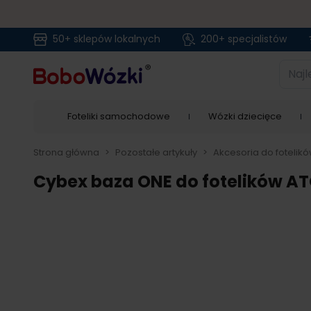
50+ sklepów lokalnych
200+ specjalistów
Przejdź do treści
Najlep
Foteliki samochodowe
Wózki dziecięce
Strona główna
>
Pozostałe artykuły
>
Akcesoria do fotelik
Cybex baza ONE do fotelików A