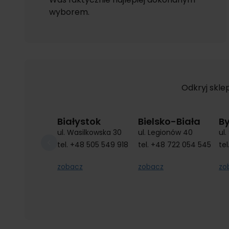
wyborem.
Odkryj skle
Białystok
Bielsko-Biała
B
ul. Wasilkowska 30
ul. Legionów 40
ul
tel.
+48 505 549 918
tel.
+48 722 054 545
tel
zobacz
zobacz
zo