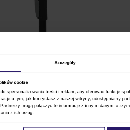
Szczegóły
telików Aton
to gwarancja nie tylko bezpiecznej podróży
eż spokój podczas każdej podróży
, byś nie musiał się 
 plików cookie
ieczeństwie w chwili kolizji. Ponadto
baza zapewni bard
do spersonalizowania treści i reklam, aby oferować funkcje sp
by zawsze był maksymalnie bezpieczny dla dziecka.
Regul
ormacje o tym, jak korzystasz z naszej witryny, udostępniamy p
Partnerzy mogą połączyć te informacje z innymi danymi otrzym
a za to, byś jak najlepiej dopasował ją do swojego samo
nia z ich usług.
owana
, co jest kluczowe. Montaż fotelika odbywa się
tylk
je jego szybkość i przekłada się na
brak problemów i tr