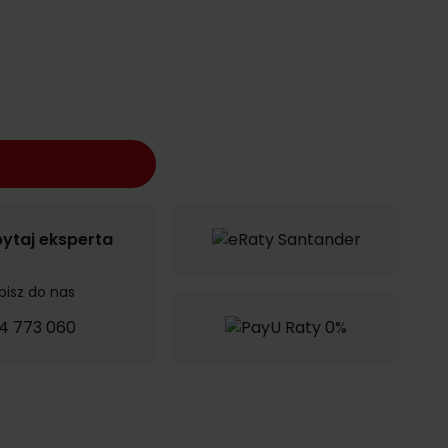
ytaj eksperta
pisz do nas
4 773 060