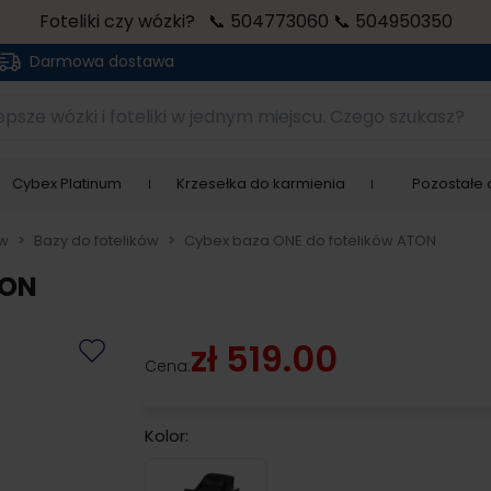
Foteliki czy wózki? 📞 504773060 📞 504950350
Darmowa dostawa
sze wózki i foteliki w jednym miejscu. Czego szukasz?
Cybex Platinum
Krzesełka do karmienia
Pozostałe a
ów
>
Bazy do fotelików
>
Cybex baza ONE do fotelików ATON
TON
zł 519.00
Cena:
Kolor:
Black