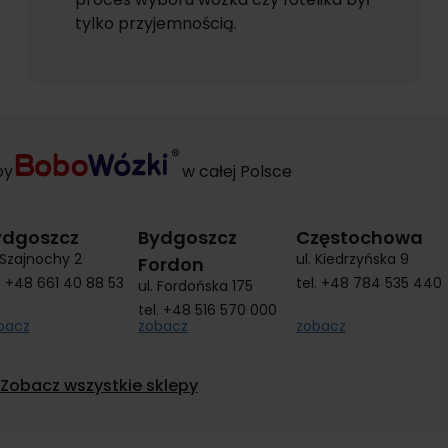
tylko przyjemnością.
py
w całej Polsce
ydgoszcz
Bydgoszcz
Częstochowa
. Szajnochy 2
ul. Kiedrzyńska 9
Fordon
.
+48 661 40 88 53
tel.
+48 784 535 440
ul. Fordońska 175
tel.
+48 516 570 000
bacz
zobacz
zobacz
Zobacz wszystkie sklepy