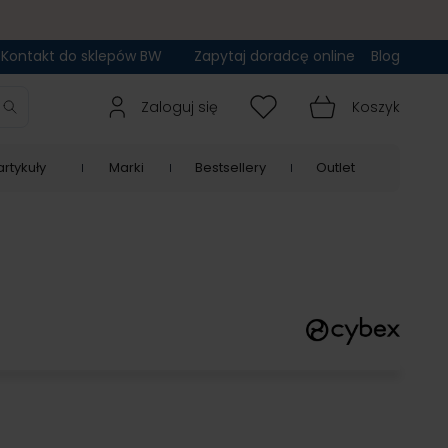
Kontakt do sklepów BW
Zapytaj doradcę online
Blog
Zaloguj się
Koszyk
rtykuły
Marki
Bestsellery
Outlet