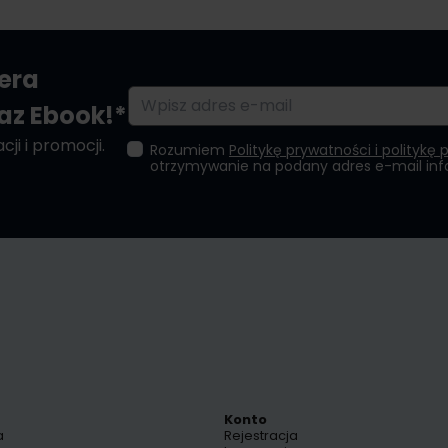
tera
Adres e-mail
raz Ebook!*
ji i promocji.
Rozumiem
Politykę prywatności i politykę 
otrzymywanie na podany adres e-mail in
Konto
a
Rejestracja