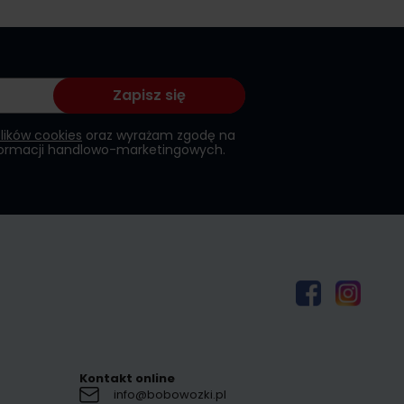
Zapisz się
plików cookies
oraz wyrażam zgodę na
formacji handlowo-marketingowych.
Kontakt online
info@bobowozki.pl