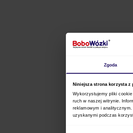
Zgoda
Baza
Cybex
ONE do fo
Baza
zapewni Ci równi
Niniejsza strona korzysta z
maluszek jest w niebezp
Wykorzystujemy pliki cookie 
fotelika
i zadba o to, 
ruch w naszej witrynie. Inf
reklamowym i analitycznym. 
stabilizującej
odpowiad
uzyskanymi podczas korzysta
odpowiednio zamoc
kliknięcie
, co gwarantu