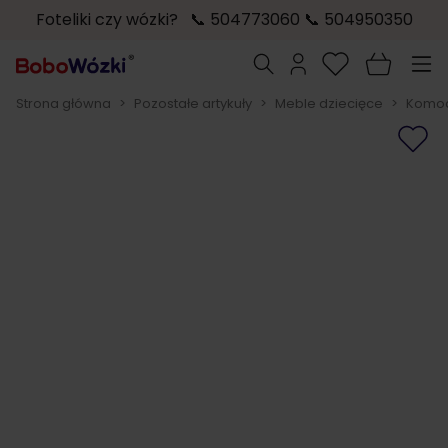
Foteliki czy wózki? 📞 504773060 📞 504950350
Przejdź do treści
Szukaj
Strona główna
>
Pozostałe artykuły
>
Meble dziecięce
>
Komod