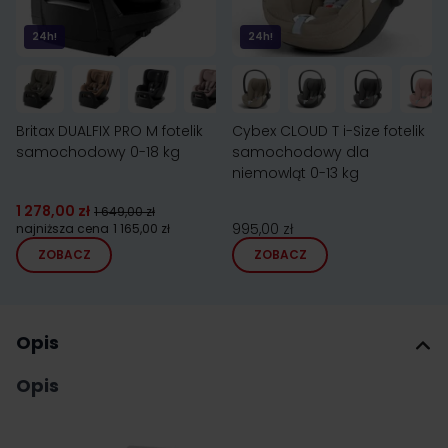
24h!
24h!
Britax DUALFIX PRO M fotelik
Cybex CLOUD T i-Size fotelik
samochodowy 0-18 kg
samochodowy dla
niemowląt 0-13 kg
1 278,00 zł
1 649,00 zł
995,00 zł
najniższa cena
1 165,00 zł
ZOBACZ
ZOBACZ
Opis
Opis