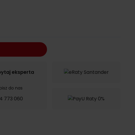
ytaj eksperta
pisz do nas
4 773 060