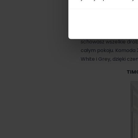
nowoczesnym stylu nowo
wyglądu. Trzy pojemne 
przedmioty, które nie 
Komoda 3-szufladowa
schowasz wszelkie drobi
całym pokoju. Komoda 
White i Grey, dzięki c
TIM