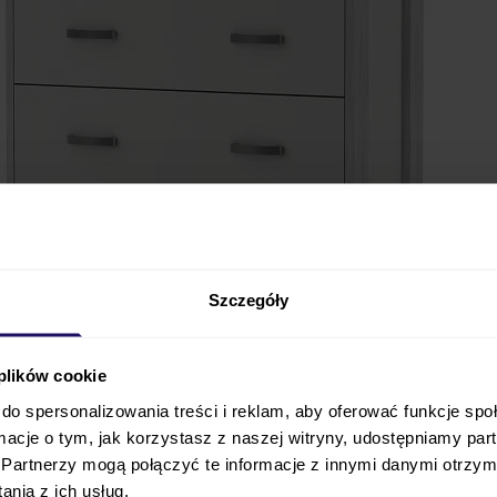
Szczegóły
 plików cookie
do spersonalizowania treści i reklam, aby oferować funkcje sp
ormacje o tym, jak korzystasz z naszej witryny, udostępniamy p
TIMOORE MANHATTAN
to nietuzinkowa propozycja do po
Partnerzy mogą połączyć te informacje z innymi danymi otrzym
ypialni. Komoda 3-szufladowa
TIMOORE MANHATTAN
wyk
nia z ich usług.