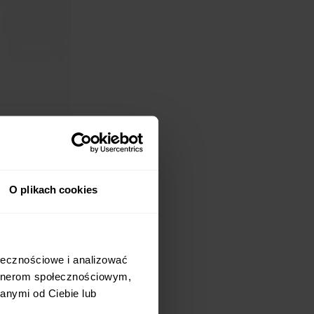
O plikach cookies
ołecznościowe i analizować
artnerom społecznościowym,
koju dziecięcego,
anymi od Ciebie lub
onana została w