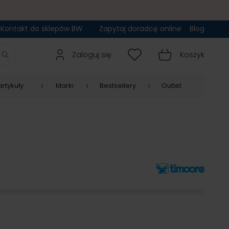
Kontakt do sklepów BW
Zapytaj doradcę online
Blog
Zaloguj się
Koszyk
rtykuły
Marki
Bestsellery
Outlet