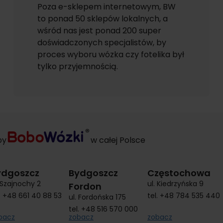
Poza e-sklepem internetowym, BW
to ponad 50 sklepów lokalnych, a
wśród nas jest ponad 200 super
doświadczonych specjalistów, by
proces wyboru wózka czy fotelika był
tylko przyjemnością.
py
w całej Polsce
ydgoszcz
Bydgoszcz
Częstochowa
. Szajnochy 2
ul. Kiedrzyńska 9
Fordon
.
+48 661 40 88 53
tel.
+48 784 535 440
ul. Fordońska 175
tel.
+48 516 570 000
bacz
zobacz
zobacz