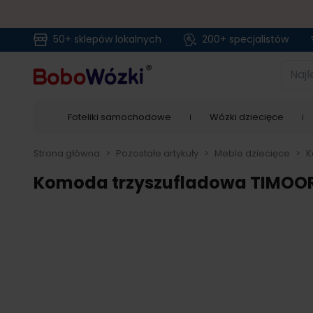
50+ sklepów lokalnych
200+ specjalistów
Przejdź do treści
Najlep
Foteliki samochodowe
Wózki dziecięce
Strona główna
>
Pozostałe artykuły
>
Meble dziecięce
>
K
Komoda trzyszufladowa TIMO