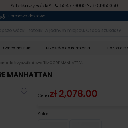
Foteliki czy wózki? 📞 504773060 📞 504950350
Darmowa dostawa
sze wózki i foteliki w jednym miejscu. Czego szukasz?
Cybex Platinum
Krzesełka do karmienia
Pozostałe a
omoda trzyszufladowa TIMOORE MANHATTAN
ORE MANHATTAN
zł 2,078.00
Cena:
Kolor:
Grey
White