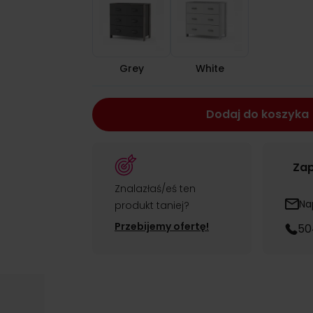
Grey
White
Dodaj do koszyka
Zap
Znalazłaś/eś ten
Na
produkt taniej?
Przebijemy ofertę!
50