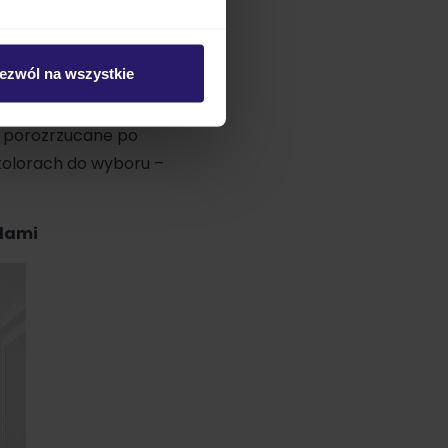
, eleganckiego
bawki i inne
ezwól na wszystkie
cięcego, do której
ne porozrzucane po
kolorach do wyboru –
dami