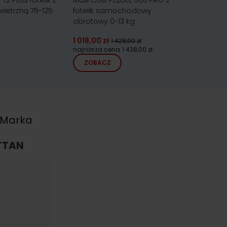
T2 PLUS fotelik z
Maxi Cosi PEBBLE 360 PRO 2
BeSafe iZ
ietrzną 76-125
fotelik samochodowy
samocho
obrotowy 0-13 kg
0-13 kg
1 018,00 zł
1 428,00 zł
1 597,00 z
najniższa cena
1 428,00 zł
ZOBACZ
ZOBA
Marka
TTAN