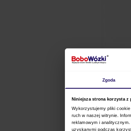
Zgoda
Niniejsza strona korzysta z
Wykorzystujemy pliki cookie 
ruch w naszej witrynie. Inf
Komoda 3-szufladowa
reklamowym i analitycznym. 
pokoju dziennego czy s
uzyskanymi podczas korzysta