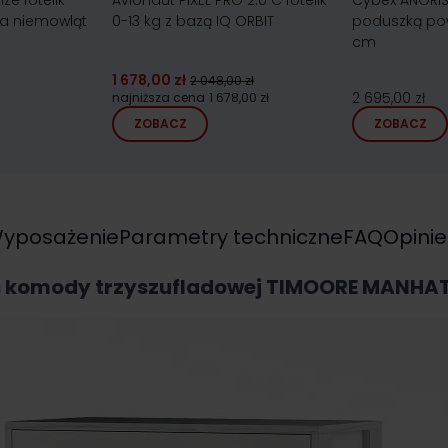
ze fotelik
Avionaut PIXEL PRO 2.0 C fotelik
Cybex ANORIS 
a niemowląt
0-13 kg z bazą IQ ORBIT
poduszką pow
cm
1 678,00 zł
2 048,00 zł
2 695,00 zł
najniższa cena
1 678,00 zł
ZOBACZ
ZOBACZ
yposażenie
Parametry techniczne
FAQ
Opinie
s komody trzyszufladowej TIMOORE MANHA