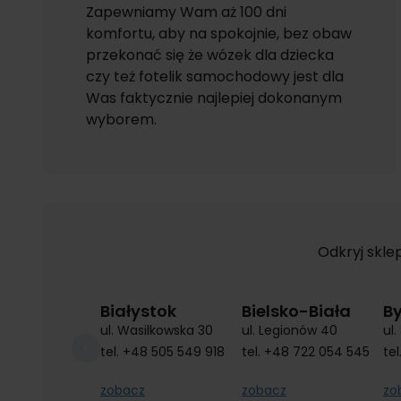
Zapewniamy Wam aż 100 dni
komfortu, aby na spokojnie, bez obaw
przekonać się że wózek dla dziecka
czy też fotelik samochodowy jest dla
Was faktycznie najlepiej dokonanym
wyborem.
Odkryj skle
Białystok
Bielsko-Biała
B
ul. Wasilkowska 30
ul. Legionów 40
ul
tel.
+48 505 549 918
tel.
+48 722 054 545
tel
zobacz
zobacz
zo