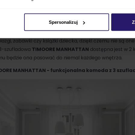
jorskim, a metalowe uchwyty, nadają jej nietuzinkowego
szuflady z pewnością przydadzą się na ubrania bądź na za
mają swojego miejsca w pokoju
Spersonalizuj
Z
TIMOORE MANHATTAN
to niezbędny element pokoju dzie
azgi, zabawki czy książki dziecka, dzięki czemu nie są o
3-szufladowa
TIMOORE MANHATTAN
dostępna jest w 2 
zemu będzie ona pasować do niemal każdego wnętrza.
OORE MANHATTAN - funkcjonalna komoda z 3 szufla