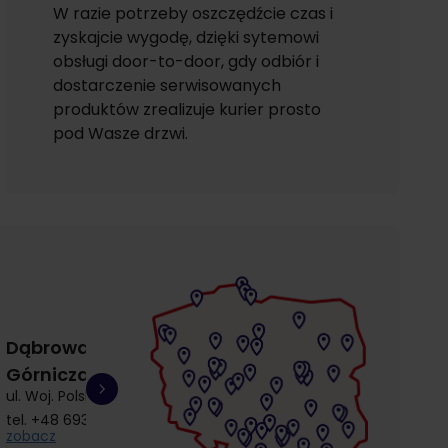
W razie potrzeby oszczędźcie czas i
zyskajcie wygodę, dzięki sytemowi
obsługi door-to-door, gdy odbiór i
dostarczenie serwisowanych
produktów zrealizuje kurier prosto
pod Wasze drzwi.
Dąbrowa
Gdańsk
Gdańsk
Górnicza
Łostowice
Przymorze
ul. Woj. Polskiego 3
ul. Łostowicka 4
ul. Kołobrzeska 30
tel.
+48 693 692 414
tel.
+48 504 968 360
tel.
+48 510 857 9
zobacz
zobacz
zobacz