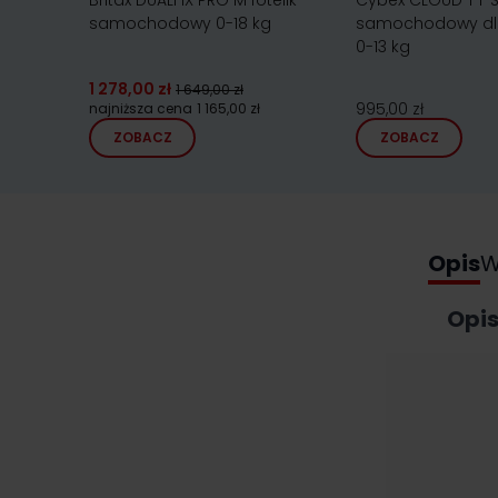
Britax DUALFIX PRO M fotelik
Cybex CLOUD T i-Si
samochodowy 0-18 kg
samochodowy dl
0-13 kg
1 278,00 zł
1 649,00 zł
995,00 zł
najniższa cena
1 165,00 zł
ZOBACZ
ZOBACZ
Opis
W
Opi