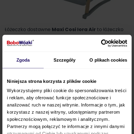
Łóżeczko dostawne
Maxi Cosi
Iora Air
to łóżeczko
dostawne, które oferuje Ci wiele możliwości. Dba o to,
by Wasze codzienne życie z maluszkiem było
łatwiejsze, wygodniejsze
, a także umożliwia Wam
Zgoda
Szczegóły
O plikach cookies
nawiązywanie wyjątkowej relacji
. Możesz ustawić
łóżeczko na pięciu wysokościach, co pozwoli na
idealne dopasowanie Iora Air do Twojego łóżka
.
Niniejsza strona korzysta z plików cookie
Materiały wykorzystane do produkcji łóżka
Wykorzystujemy pliki cookie do spersonalizowania treści
dostawnego
w całości pochodzą z recyklingu
.
i reklam, aby oferować funkcje społecznościowe i
Wybierając
Maxi Cosi Iora Air
skupiasz się nie tylko
analizować ruch w naszej witrynie. Informacje o tym, jak
korzystasz z naszej witryny, udostępniamy partnerom
na dobru i bezpieczeństwie swojego dziecka, ale
społecznościowym, reklamowym i analitycznym.
również
dbasz o naszą planetę
.
Partnerzy mogą połączyć te informacje z innymi danymi
otrzymanymi od Ciebie lub uzyskanymi podczas