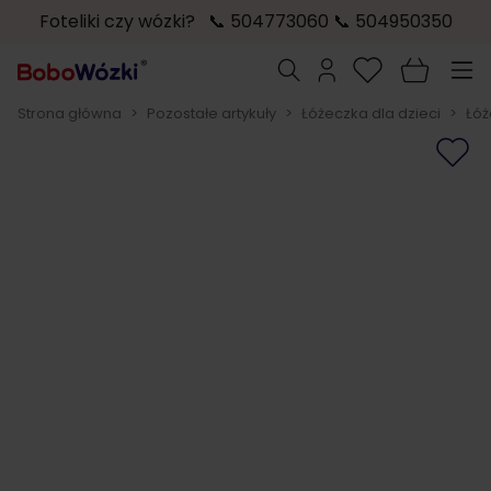
Foteliki czy wózki? 📞 504773060 📞 504950350
Przejdź do treści
Szukaj
Strona główna
>
Pozostałe artykuły
>
Łóżeczka dla dzieci
>
Łóż