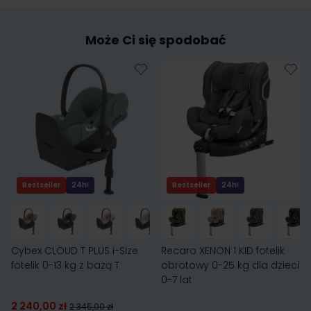
Może Ci się spodobać
Bestseller
24h!
Bestseller
24h!
Cybex CLOUD T PLUS i-Size
Recaro XENON 1 KID fotelik
fotelik 0-13 kg z bazą T
obrotowy 0-25 kg dla dzieci
0-7 lat
2 240,00 zł
2 345,00 zł