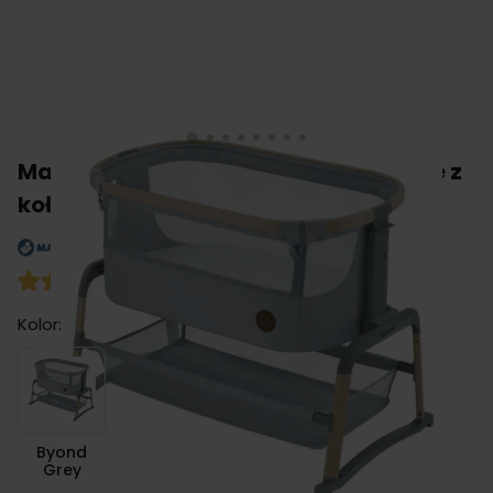
Maxi Cosi IORA Air łóżeczko dostawne z
kołami i bujakiem
5
(opinie: 1)
Kolor:
Byond Grey
Byond
Grey