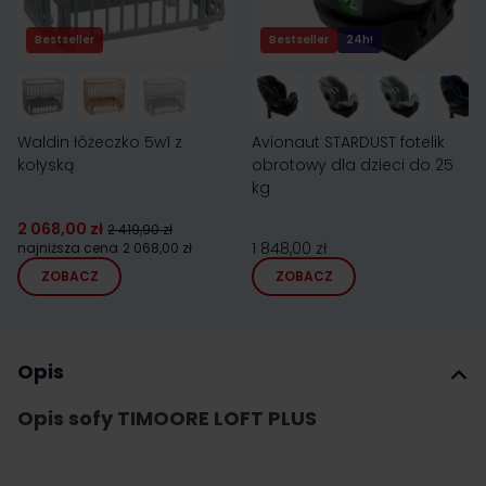
Bestseller
Bestseller
24h!
Waldin łóżeczko 5w1 z
Avionaut STARDUST fotelik
kołyską
obrotowy dla dzieci do 25
kg
2 068,00 zł
2 419,90 zł
1 848,00 zł
najniższa cena
2 068,00 zł
ZOBACZ
ZOBACZ
Opis
Opis sofy TIMOORE LOFT PLUS