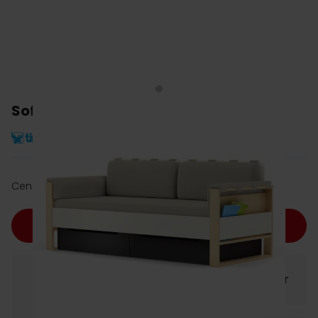
Sofa TIMOORE LOFT PLUS
zł 3,980.00
Cena:
Dodaj do koszyka
Znalazłaś/eś ten