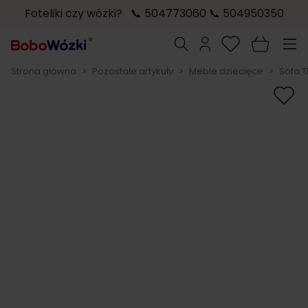
Foteliki czy wózki? 📞 504773060 📞 504950350
Przejdź do treści
Szukaj
Strona główna
>
Pozostałe artykuły
>
Meble dziecięce
>
Sofa 