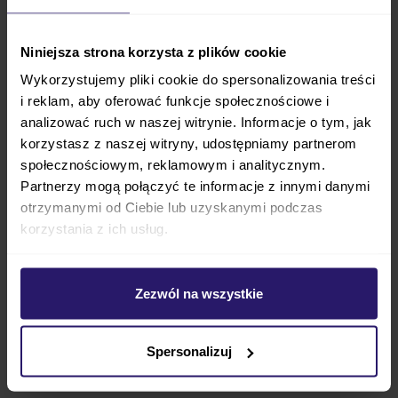
spędzonego na nauce, czytaniu, oglądaniu telewizji.
Atrakcyjne, modne kolory tapicerki ożywią każde
Niniejsza strona korzysta z plików cookie
wnętrze dodając mu smaku i gustu, którego brakuje
Wykorzystujemy pliki cookie do spersonalizowania treści
w wielu polskich domach. Jeśli chcesz mieszać na
i reklam, aby oferować funkcje społecznościowe i
miarę XXI wieku, meble TIMOORE to propozycja dla
analizować ruch w naszej witrynie. Informacje o tym, jak
Ciebie!
korzystasz z naszej witryny, udostępniamy partnerom
społecznościowym, reklamowym i analitycznym.
Piękny mebel, w wyjątkowym, nowczesnym i bardzo
Partnerzy mogą połączyć te informacje z innymi danymi
modnym stylu ożywi Twój dom i nada mu charakteru,
otrzymanymi od Ciebie lub uzyskanymi podczas
zachęcając jego domowników do działania. Jeśli więc
korzystania z ich usług.
szukasz siedziska dla swojego nastolatka Sofa
TIMOORE LOFT PLUS
, to najlepszy wybór
nagrodzony certyfikatem Znak Jakości KidZone pod
Zezwól na wszystkie
patronatem Rzecznika Praw Dziecka w 2013 roku.
Spersonalizuj
Wyposażenie