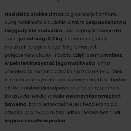
Nosidełko
Stokke
Limas
to gwarancja komfortu i
dużej mobilności dla Ciebie, a także
bezpieczeństwa
i wygody dla maluszka
. Jest zaprojektowane dla
dzieci
już od wagi 3,2 kg
do momentu, kiedy
maluszek osiągnie wagę 15 kg. Limas jest
połączeniem chusty i nosidła, dzięki czemu
możesz
w pełni wykorzystać jego możliwości
. Limas
umożliwia Ci noszenie dziecka z przodu i z tyłu. Dzięki
temu możesz wybrać takie rozwiązanie, które będzie
dla Was najbardziej odpowiednie na dany moment.
Do uszycia nosidła została
wykorzystana miękka
bawełna
, która jednocześnie jest bezpieczna dla
dziecka. W przypadku zabrudzeń możesz bez trudu
wyprać nosidło w pralce
.