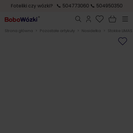
Foteliki czy wózki? 📞 504773060 📞 504950350
Przejdź do treści
Szukaj
Strona główna
>
Pozostałe artykuły
>
Nosidełka
>
Stokke LIMAS