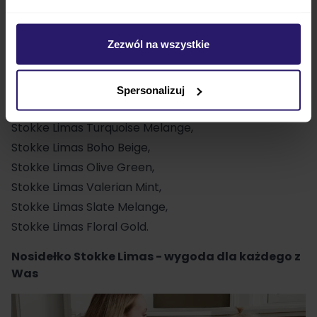
synka:
Zezwól na wszystkie
Stokke Limas Grey Melange,
Stokke Limas Espresso Brown,
Stokke Limas Floral Slate,
Spersonalizuj
Stokke Limas Valerian Beige,
Stokke Limas Turquoise Melange,
Stokke Limas Boho Beige,
Stokke Limas Olive Green,
Stokke Limas Valerian Mint,
Stokke Limas Slate Melange,
Stokke Limas Floral Gold.
Nosidełko Stokke Limas - wygoda dla każdego z
Was