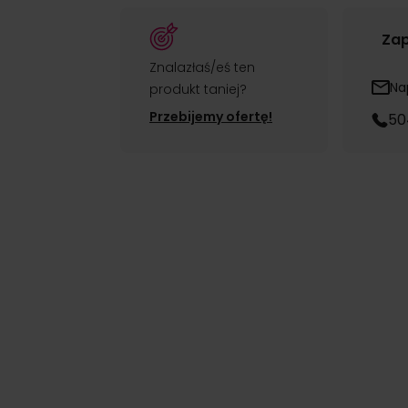
Zap
Znalazłaś/eś ten
Na
produkt taniej?
Przebijemy ofertę!
50