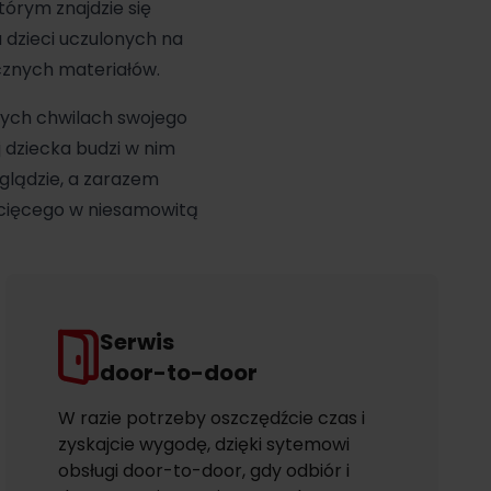
órym znajdzie się
 dzieci uczulonych na
ecznych materiałów.
zych chwilach swojego
j dziecka budzi w nim
glądzie, a zarazem
ecięcego w niesamowitą
Serwis
door-to-door
W razie potrzeby oszczędźcie czas i
zyskajcie wygodę, dzięki sytemowi
obsługi door-to-door, gdy odbiór i