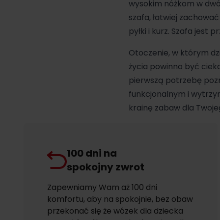
wysokim nóżkom w dwóch
szafa, łatwiej zachowa
pyłki i kurz. Szafa jes
Otoczenie, w którym d
życia powinno być cieka
pierwszą potrzebę pozn
funkcjonalnym i wytr
krainę zabaw dla Twoje
100 dni na
spokojny zwrot
Zapewniamy Wam aż 100 dni
komfortu, aby na spokojnie, bez obaw
przekonać się że wózek dla dziecka