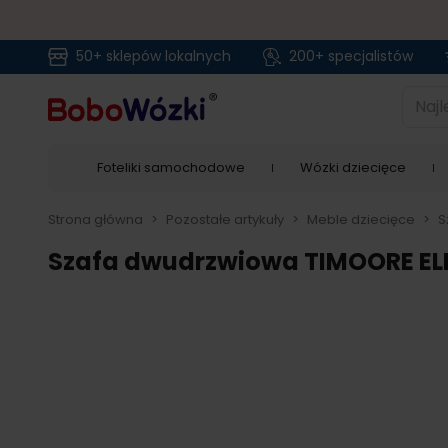
50+ sklepów lokalnych
200+ specjalistów
Przejdź do treści
Najlep
Foteliki samochodowe
Wózki dziecięce
Strona główna
>
Pozostałe artykuły
>
Meble dziecięce
>
S
Szafa dwudrzwiowa TIMOORE EL