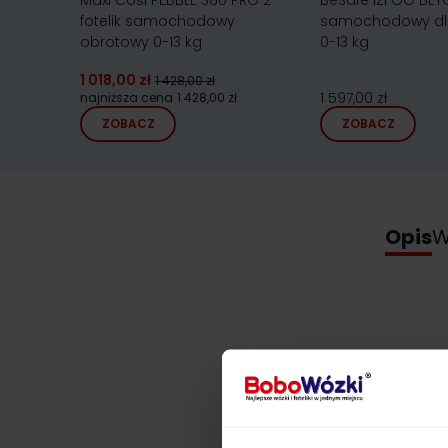
Maxi Cosi PEBBLE 360 PRO 2
BeSafe iZi GO BEYO
fotelik samochodowy
samochodowy dl
obrotowy 0-13 kg
0-13 kg
1 018,00 zł
1 428,00 zł
1 597,00 zł
najniższa cena
1 428,00 zł
ZOBACZ
ZOBACZ
Opis
W