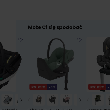
Może Ci się spodobać
Bestseller
24h!
Bestseller
2