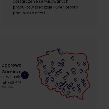
dostarczenie serwisowanych
produktów zrealizuje kurier prosto
pod Wasze drzwi.
Dąbrowa
Gdańsk
Gdańsk
Górnicza
Łostowice
Przymorze
ul. Woj. Polskiego 3
ul. Łostowicka 4
ul. Kołobrzeska 30
tel.
+48 693 692 414
tel.
+48 504 968 360
tel.
+48 510 857 9
zobacz
zobacz
zobacz