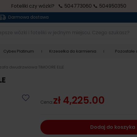
Foteliki czy wózki? 📞 504773060 📞 504950350
Darmowa dostawa
sze wózki i foteliki w jednym miejscu. Czego szukasz?
Cybex Platinum
Krzesełka do karmienia
Pozostałe a
zafa dwudrzwiowa TIMOORE ELLE
LE
zł 4,225.00
Cena:
Dodaj do koszyka