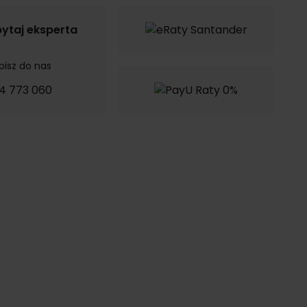
ytaj eksperta
pisz do nas
4 773 060