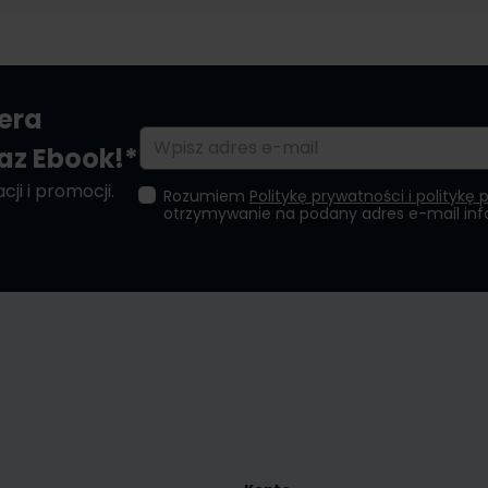
tera
Adres e-mail
raz Ebook!*
ji i promocji.
Rozumiem
Politykę prywatności i politykę 
otrzymywanie na podany adres e-mail in