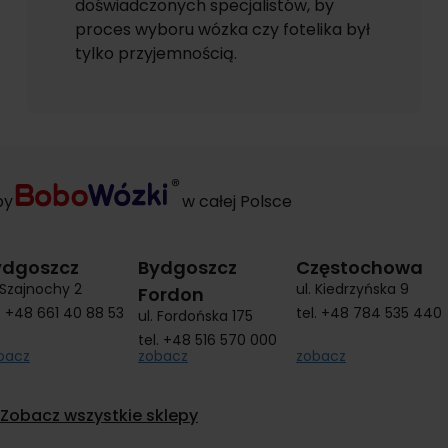
doświadczonych specjalistów, by
proces wyboru wózka czy fotelika był
tylko przyjemnością.
py
w całej Polsce
ydgoszcz
Bydgoszcz
Częstochowa
. Szajnochy 2
ul. Kiedrzyńska 9
Fordon
.
+48 661 40 88 53
tel.
+48 784 535 440
ul. Fordońska 175
tel.
+48 516 570 000
bacz
zobacz
zobacz
Zobacz wszystkie sklepy