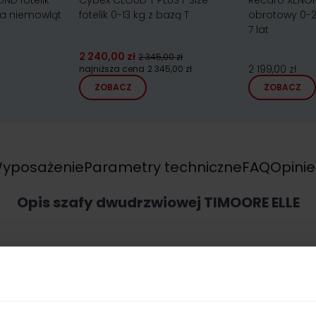
ND fotelik
Cybex CLOUD T PLUS i-Size
Recaro XENON 1
a niemowląt
fotelik 0-13 kg z bazą T
obrotowy 0-25
7 lat
2 240,00 zł
2 345,00 zł
2 199,00 zł
najniższa cena
2 345,00 zł
ZOBACZ
ZOBACZ
yposażenie
Parametry techniczne
FAQ
Opinie
Opis szafy dwudrzwiowej TIMOORE ELLE