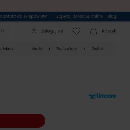
Kontakt do sklepów BW
Zapytaj doradcę online
Blog
Zaloguj się
Koszyk
rtykuły
Marki
Bestsellery
Outlet