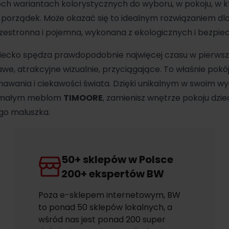
 wariantach kolorystycznych do wyboru, w pokoju, w kt
ć porządek. Może okazać się to idealnym rozwiązaniem dla
t przestronna i pojemna, wykonana z ekologicznych i bezpi
ziecko spędza prawdopodobnie najwięcej czasu w pierws
we, atrakcyjne wizualnie, przyciągające. To właśnie pokó
awania i ciekawości świata. Dzięki unikalnym w swoim wy
zymałym meblom
TIMOORE
, zamienisz wnętrze pokoju dzi
go maluszka.
50+ sklepów w Polsce
200+ ekspertów BW
Poza e-sklepem internetowym, BW
to ponad 50 sklepów lokalnych, a
wśród nas jest ponad 200 super