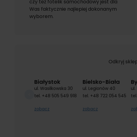
czy też fotelik samochodowy jest dla
Was faktycznie najlepiej dokonanym
wyborem.
Odkryj skle
Białystok
Bielsko-Biała
B
ul. Wasilkowska 30
ul. Legionów 40
ul
tel.
+48 505 549 918
tel.
+48 722 054 545
tel
zobacz
zobacz
zo