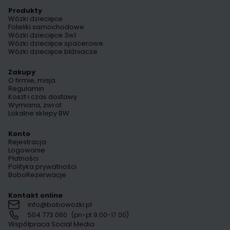
Produkty
Wózki dziecięce
Foteliki samochodowe
Wózki dziecięce 3w1
Wózki dziecięce spacerowe
Wózki dziecięce bliźniacze
Zakupy
O firmie, misja
Regulamin
Koszt i czas dostawy
Wymiana, zwrot
Lokalne sklepy BW
Konto
Rejestracja
Logowanie
Płatności
Polityka prywatności
BoboRezerwacje
Kontakt online
info@bobowozki.pl
504 773 060
(pn-pt 9.00-17.00)
Współpraca Social Media