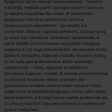
Bydgoszcz łączy naturę i nowoczesność – bulwary
nad Brdą, miejskie parki i tętniące życiem centrum
to idealne otoczenie dla rodzin. W BoboWózki
Bydgoszcz można przetestować wózki w
realistycznych warunkach – sprawdzić ich
zwrotność, lekkość i sposób składania. Dostępne są
tu wózki 2w1, bliźniacze, terenowe i spacerówki, a
także foteliki samochodowe wszystkich kategorii
wagowych. Do tego szeroki wybór akcesoriów: torby,
śpiworki, krzesełka, bujaczki i nosidła. Rodzice znajdą
tu też całą gamę akcesoriów, które ułatwiają
codzienność – torby, śpiworki, krzesełka do
karmienia, bujaczki i nosidła. W salonie prezentowane
są zarówno kolekcje marek premium, jak i
sprawdzone modele cenione przez tysiące rodzin.
Dzięki temu BoboWózki Bydgoszcz to nie tylko sklep,
ale przestrzeń, w której można realnie przekonać się,
co znaczy komfort i bezpieczeństwo w codziennym
życiu z maluchem.