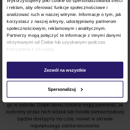
Wykorzystujemy pliki cookie do spersonalizowania treści
temu BoboWózki Bydgoszcz zapewnia rodzicom
i reklam, aby oferować funkcje społecznościowe i
spokój i pewność, że każdy wózek czy fotelik będzie
analizować ruch w naszej witrynie. Informacje o tym, jak
służył przez wiele sezonów.
korzystasz z naszej witryny, udostępniamy partnerom
społecznościowym, reklamowym i analitycznym.
Partnerzy mogą połączyć te informacje z innymi danymi
otrzymanymi od Ciebie lub uzyskanymi podczas
korzystania z ich usług.
Zezwól na wszystkie
Możliwość wcześniejszej rezerwacji to wygoda, którą
Spersonalizuj
doceniają przyszli rodzice. Wystarczy zarezerwować
wybrany model, a po narodzinach dziecka odebrać
go w salonie. Dzięki temu rodzice mają pewność, że
wybrany przez nich wózek lub fotelik samochodowy
będzie dostępny na czas, nawet w okresie
największego zainteresowania.