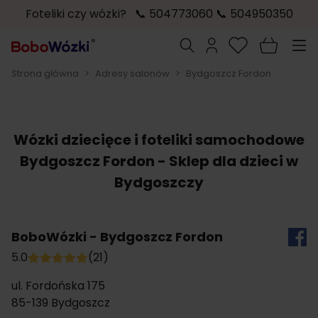
Foteliki czy wózki? 📞 504773060 📞 504950350
Przejdź do treści
Szukaj
Strona główna
>
Adresy salonów
>
Bydgoszcz Fordon
Wózki dziecięce i foteliki samochodowe
Bydgoszcz Fordon - Sklep dla dzieci w
Bydgoszczy
BoboWózki - Bydgoszcz Fordon
5.0
(21)
ul. Fordońska 175
85-139
Bydgoszcz