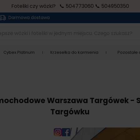
Foteliki czy wózki? 📞 504773060 📞 504950350
Darmowa dostawa
sze wózki i foteliki w jednym miejscu. Czego szukasz?
Cybex Platinum
Krzesełka do karmienia
Pozostałe a
 samochodowe Warszawa Targówek - S
Targówku