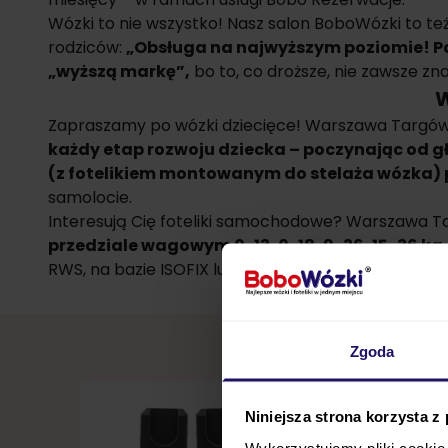
Wózki to nie wszystko! Nasz salon BoboWózki to też
rodziców:
„Obsługa na najwyższym poziomie! Pa
„wyższą markę”,
bo to, co droższe, nie zawsze zn
W
Zapraszamy po wózki dziecięce! Warszawa Targówe
każdy etap rozwoju dziecka – poczynając od gł
(z fotelikiem montowanym do stelaża wózka) p
samolocie.
Interesują Cię foteliki samochodowe? Warszawa T
przedziale wagowym 0-13, 0-18, 9-36, 15-36 kg
RWS, na bazie ISOFIX lub z zaczepami, ze wzmocn
Zgoda
Niniejsza strona korzysta z
Wykorzystujemy pliki cookie 