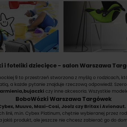
i i foteliki dziecięce - salon Warszawa Tar
kiej 9 to przestrzeń stworzona z myślą o rodzicach, któ
patią, a każde pytanie znajduje rzeczową odpowiedź. Szer
karmienia
,
bujaczki
czy inne akcesoria. Wszystkie model
BoboWózki Warszawa Targówek
Cybex
, Muuvo, Maxi-Cosi, Joolz czy Britax i Avionaut.
linii, m.in.
Cybex Platinum
, chętnie wybieranej przez r
ię na jakiś produkt, ale jeszcze nie chcesz zabierać go do