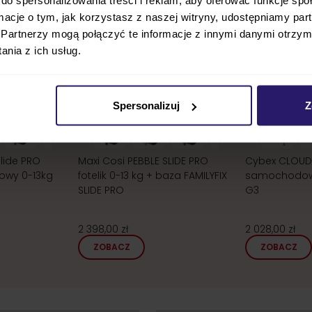
ormacje o tym, jak korzystasz z naszej witryny, udostępniamy p
Partnerzy mogą połączyć te informacje z innymi danymi otrzym
nia z ich usług.
24h!
Bestseller
2
Spersonalizuj
Z
Slide PRO
Maxi Cosi PEBBLE SLIDE PRO
Cybex CLOUD 
owy 0-13kg
fotelik 0-13 kg + baza FAMILYFIX
samochodowy
SLIDE PRO
G3
2 398,00 zł
2 028,00 zł
ZOBACZ
ZOBACZ