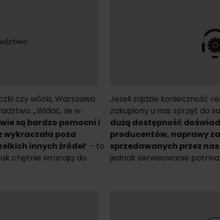
jaczki czy wózki, Warszawa
Jeżeli zajdzie konieczność r
adztwo. „Widać, że w
zakupiony u nas sprzęt do s
wie są bardzo pomocni i
dużą dostępność doświad
az wykraczała poza
producentów, naprawy zazw
elkich innych źródeł’
– to
sprzedawanych przez nas s
tak chętnie wracają do
jednak serwisowanie potrwa 