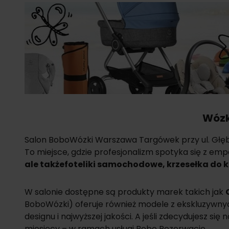
Wózk
Salon BoboWózki Warszawa Targówek przy ul. Głęboc
To miejsce, gdzie profesjonalizm spotyka się z em
ale także
foteliki samochodowe
,
krzesełka do 
W salonie dostępne są produkty marek takich jak
BoboWózki) oferuje również modele z ekskluzywnych 
designu i najwyższej jakości. A jeśli zdecydujesz s
miesięcy – w ramach usługi Bobo Rezerwacje.