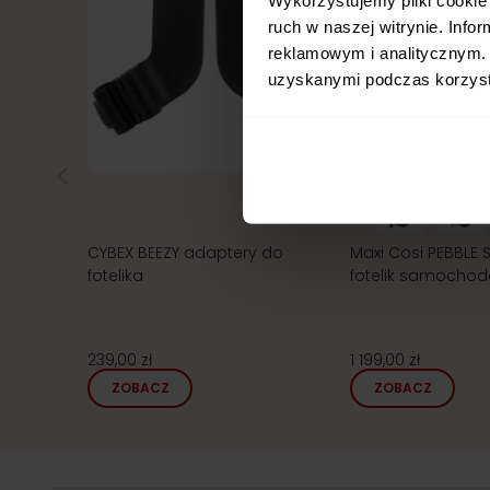
ruch w naszej witrynie. Inf
reklamowym i analitycznym. 
uzyskanymi podczas korzysta
24h!
CYBEX BEEZY adaptery do
Maxi Cosi PEBBLE 
fotelika
fotelik samochod
239,00 zł
1 199,00 zł
ZOBACZ
ZOBACZ