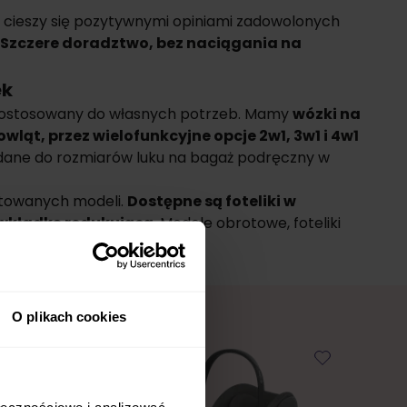
ł, cieszy się pozytywnymi opiniami zadowolonych
 Szczere doradztwo, bez naciągania na
ek
 dostosowany do własnych potrzeb. Mamy
wózki na
ąt, przez wielofunkcyjne opcje 2w1, 3w1 i 4w1
adane do rozmiarów luku na bagaż podręczny w
stowanych modeli.
Dostępne są foteliki w
 wkładkę redukującą.
Modele obrotowe, foteliki
O plikach cookies
ołecznościowe i analizować