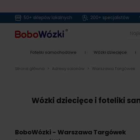
50+ sklepów lokalnych
200+ specjalistów
Przejdź do treści
Najlep
Foteliki samochodowe
Wózki dziecięce
Strona główna
>
Adresy salonów
>
Warszawa Targówek
Wózki dziecięce i foteliki
BoboWózki - Warszawa Targówek