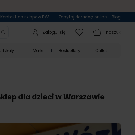
Kontakt do sklepów BW
Zapytaj doradcę online
Blog
Zaloguj się
Koszyk
rtykuły
Marki
Bestsellery
Outlet
klep dla dzieci w Warszawie