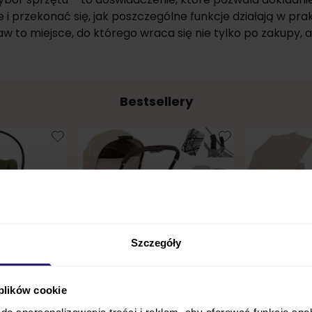
i przekonać się, jak poszczególne funkcje działają w pra
 to miejsce, do którego wraca się nie tylko po zakupy, 
Bestsellery
Szczegóły
Bestseller
Nowość
24h!
Bestseller
N
 plików cookie
do spersonalizowania treści i reklam, aby oferować funkcje sp