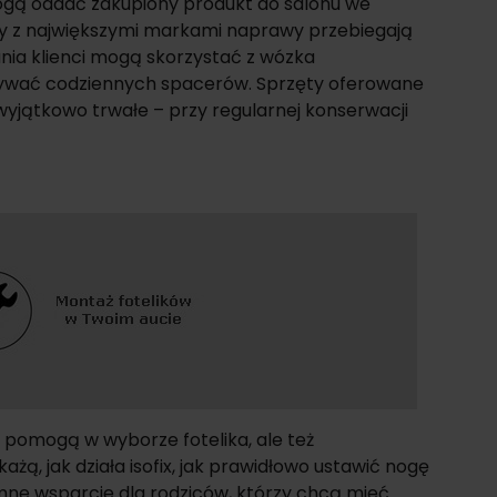
ogą oddać zakupiony produkt do salonu we
cy z największymi markami naprawy przebiegają
nia klienci mogą skorzystać z wózka
rywać codziennych spacerów. Sprzęty oferowane
yjątkowo trwałe – przy regularnej konserwacji
o pomogą w wyborze fotelika, ale też
ą, jak działa isofix, jak prawidłowo ustawić nogę
omne wsparcie dla rodziców, którzy chcą mieć