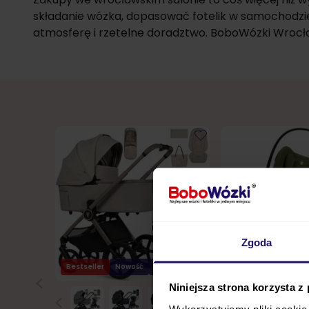
składanie wózka, dopasować fotelik w samochodzie 
atmosferę i rzetelne doradztwo. BoboWózki Wrocław
Zgoda
Bestseller
Nowość
24h!
Bestseller
24h!
Niniejsza strona korzysta z
Wykorzystujemy pliki cookie 