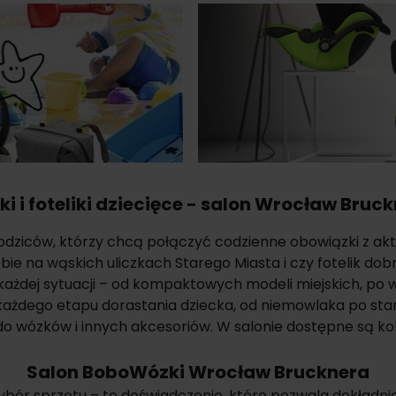
i i foteliki dziecięce - salon Wrocław Bruc
rodziców, którzy chcą połączyć codzienne obowiązki z a
ie na wąskich uliczkach Starego Miasta i czy fotelik do
ażdej sytuacji – od kompaktowych modeli miejskich, po w
 każdego etapu dorastania dziecka, od niemowlaka po sta
b do wózków i innych akcesoriów. W salonie dostępne są k
Salon BoboWózki Wrocław Brucknera
wybór sprzętu – to doświadczenie, które pozwala dokładn