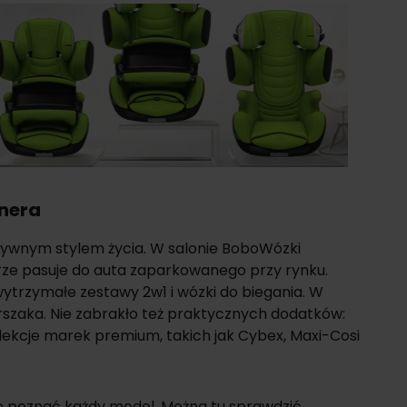
knera
ktywnym stylem życia. W salonie BoboWózki
brze pasuje do auta zaparkowanego przy rynku.
ytrzymałe zestawy 2w1 i wózki do biegania. W
rszaka. Nie zabrakło też praktycznych dodatków:
olekcje marek premium, takich jak Cybex, Maxi-Cosi
ie poznać każdy model. Można tu sprawdzić