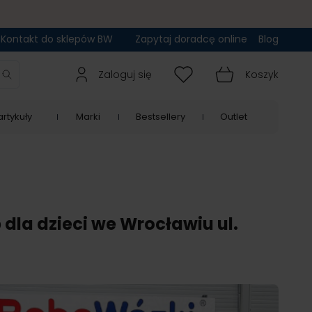
Kontakt do sklepów BW
Zapytaj doradcę online
Blog
Zaloguj się
Koszyk
rtykuły
Marki
Bestsellery
Outlet
dla dzieci we Wrocławiu ul.