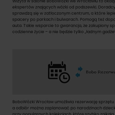
Wizyta w salonie BoboWózki we Wrocławiu to okazj
ekspertów znających wózki od podszewki. Doradcy
sprawdzą się w zatłoczonym centrum, a które lepi
spacery po parkach i bulwarach. Pomogą też dopa
auta. Takie wsparcie to gwarancja, że zakupiony sp
codzienne życie – a nie będzie tylko „ładnym gadże
BoboWózki Wrocław umożliwia rezerwację sprzętu
a odbiór można zaplanować po narodzinach dzieck
przy popularnych kolekcjach, które szybko znika