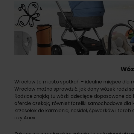
Wózk
Wrocław to miasto spotkań – idealne miejsce dla 
Wrocław można sprawdzić, jak dany wózek radzi sob
Rodzice znajdą tu wózki dziecięce dopasowane do k
ofercie czekają również foteliki samochodowe dla
krzesełek do karmienia, nosideł, śpiworków i tore
czy Anex.
Zakupy we wrocławskim salonie to coś więcej niż 