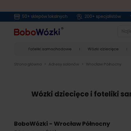
50+ sklepów lokalnych
200+ specjalistów
Przejdź do treści
Najlep
Foteliki samochodowe
Wózki dziecięce
Strona główna
>
Adresy salonów
>
Wrocław Północny
Wózki dziecięce i foteliki
BoboWózki - Wrocław Północny