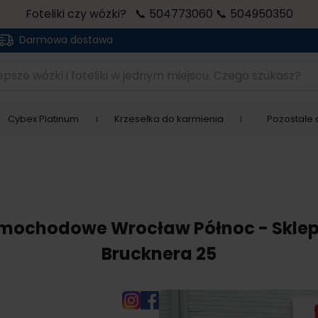
Foteliki czy wózki? 📞 504773060 📞 504950350
Darmowa dostawa
sze wózki i foteliki w jednym miejscu. Czego szukasz?
Cybex Platinum
Krzesełka do karmienia
Pozostałe a
 samochodowe Wrocław Północ - Sklep 
Brucknera 25