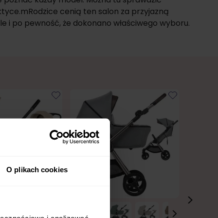
ktyce.mRodzice cenią ten salon za przyjazną
ale i po pewność, że dokonano właściwego wyboru.
O plikach cookies
owość
24h!
Bestseller
Bestsell
ołecznościowe i analizować