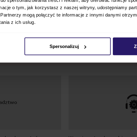
ormacje o tym, jak korzystasz z naszej witryny, udostępniamy p
telik
Cybex E-PRIAM 5.0 STYLE wózek
Cybex PRIAM
Partnerzy mogą połączyć te informacje z innymi danymi otrzym
3 kg + baza
2w1
wózek 2w1
nia z ich usług.
9 145,00 zł
6 098,00 zł
Spersonalizuj
Z
ZOBACZ
ZOBACZ