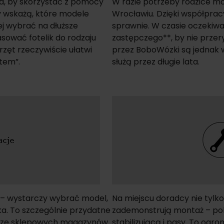
a, by skorzystać z pomocy
W razie potrzeby rodzice m
 wskażą, które modele
Wrocławiu. Dzięki współpra
ej wybrać na dłuższe
sprawnie. W czasie oczekiwa
sować fotelik do rodzaju
zastępczego**, by nie prze
rzęt rzeczywiście ułatwi
przez BoboWózki są jednak w
tem”.
służą przez długie lata.
 – wystarczy wybrać model,
Na miejscu doradcy nie tylk
a. To szczególnie przydatne
zademonstrują montaż – pokaż
ją ze sklepowych magazynów.
stabilizującą i pasy. To ogr