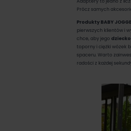
Adaptery to jedno z li
Prócz samych akcesorió
Produkty BABY JOGG
pierwszych klientów i wy
chce, aby jego
dziecko
toporny i ciężki wózek 
spaceru. Warto zainw
radości z każdej sekund