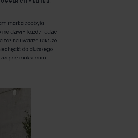
OGGER CITY ELITE 2
.
tam marka zdobyła
nie dziwi - każdy rodzic
a też na uwadze fakt, że
niechęcić do dłuższego
 czerpać maksimum