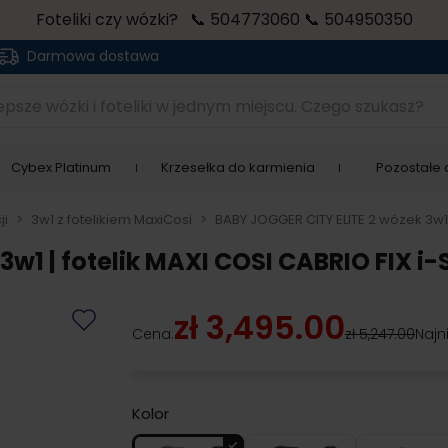
Foteliki czy wózki? 📞 504773060 📞 504950350
Darmowa dostawa
sze wózki i foteliki w jednym miejscu. Czego szukasz?
Cybex Platinum
Krzesełka do karmienia
Pozostałe a
ji
>
3w1 z fotelikiem MaxiCosi
>
BABY JOGGER CITY ELITE 2 wózek 3w1 |
w1 | fotelik MAXI COSI CABRIO FIX i-
zł 3,495.00
Cena:
zł 5,247.00
Najn
Kolor