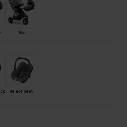
r
Pike
ack
Select Grey