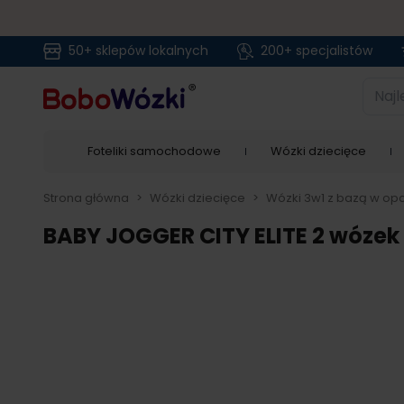
50+ sklepów lokalnych
200+ specjalistów
Przejdź do treści
Najlep
Foteliki samochodowe
Wózki dziecięce
Strona główna
>
Wózki dziecięce
>
Wózki 3w1 z bazą w opc
BABY JOGGER CITY ELITE 2 wózek 3