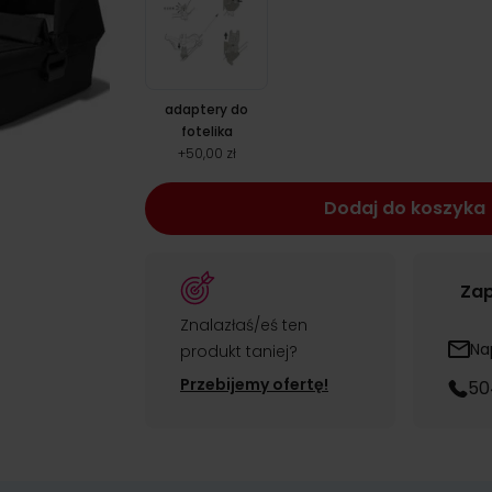
adaptery do
fotelika
+
50,00 zł
Dodaj do koszyka
Zap
Znalazłaś/eś ten
Na
produkt taniej?
Przebijemy ofertę!
50