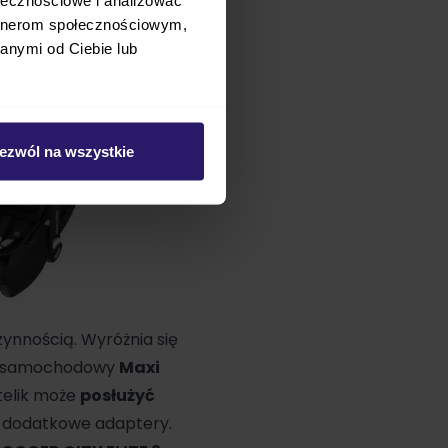
artnerom społecznościowym,
anymi od Ciebie lub
ezwól na wszystkie
ynnością. Wyróżnia się
lik samochodowy
Maxi
telik może
posłużyć
ą dodatkowe adaptery.