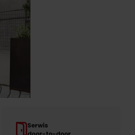
Serwis
door-to-door