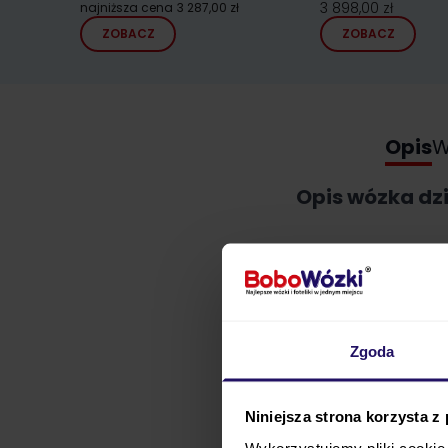
3 898,00 zł
najniższa cena
3 287,00 zł
ZOBACZ
ZOBACZ
Opis
W
Opis wózka dzi
Zgoda
Niniejsza strona korzysta z
Wykorzystujemy pliki cookie 