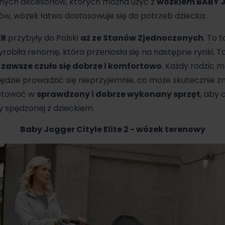
cznych akcesoriów, których można użyć z
wózkiem BABY J
w, wózek łatwo dostosowuje się do potrzeb dziecka.
ER
przybyły do Polski
aż ze Stanów Zjednoczonych
. To 
robiła renomę, która przeniosła się na następne rynki. To 
 zawsze czuło się dobrze i komfortowo
. Każdy rodzic m
będzie prowadzić się nieprzyjemnie, co może skutecznie z
estować w
sprawdzony i dobrze wykonany sprzęt
, aby
y spędzonej z dzieckiem.
Baby Jogger Cityle Elite 2 - wózek terenowy