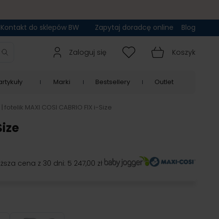
Kontakt do sklepów BW
Zapytaj doradcę online
Blog
Zaloguj się
Koszyk
rtykuły
Marki
Bestsellery
Outlet
 fotelik MAXI COSI CABRIO FIX i-Size
Size
iższa cena z 30 dni:
5 247,00 zł