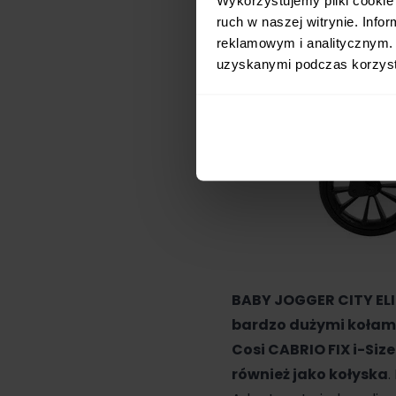
ruch w naszej witrynie. Inf
reklamowym i analitycznym. 
uzyskanymi podczas korzysta
BABY JOGGER
CITY ELI
bardzo dużymi kołam
Cosi
CABRIO FIX
i-Size
również jako kołyska
.