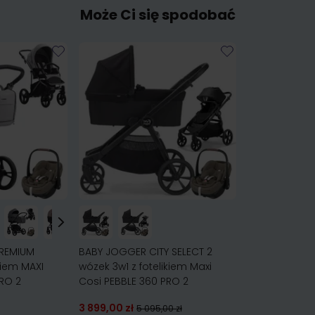
Może Ci się spodobać
PREMIUM
BABY JOGGER CITY SELECT 2
kiem MAXI
wózek 3w1 z fotelikiem Maxi
RO 2
Cosi PEBBLE 360 PRO 2
3 899,00 zł
5 095,00 zł