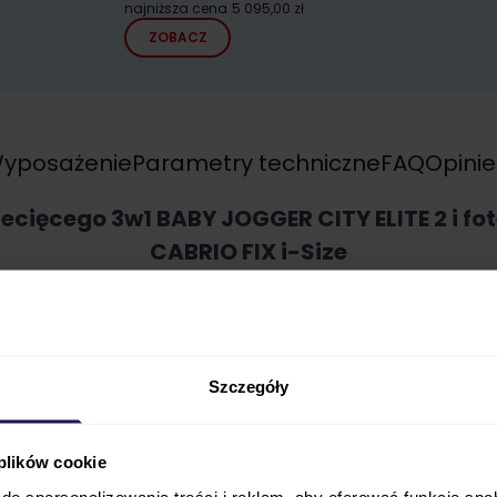
najniższa cena
5 095,00 zł
ZOBACZ
yposażenie
Parametry techniczne
FAQ
Opinie
ecięcego 3w1 BABY JOGGER CITY ELITE 2 i fot
CABRIO FIX i-Size
Szczegóły
 plików cookie
do spersonalizowania treści i reklam, aby oferować funkcje sp