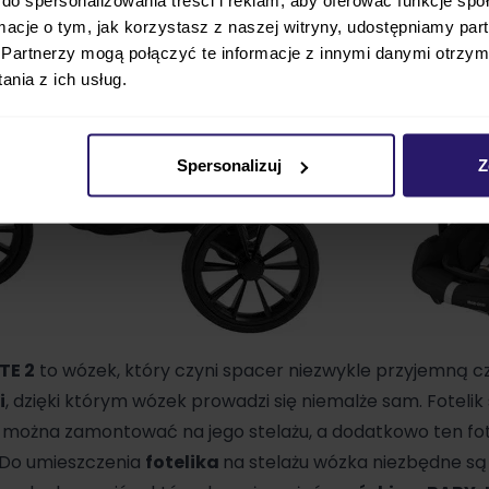
ormacje o tym, jak korzystasz z naszej witryny, udostępniamy p
Partnerzy mogą połączyć te informacje z innymi danymi otrzym
nia z ich usług.
Spersonalizuj
Z
TE 2
to wózek, który czyni spacer niezwykle przyjemną cz
i
, dzięki którym wózek prowadzi się niemalże sam. Fote
można zamontować na jego stelażu, a dodatkowo ten fo
 Do umieszczenia
fotelika
na stelażu wózka niezbędne s