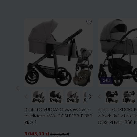
24h!
BEBETTO VULCANO wózek 3w1 z
BEBETTO BRESSO 
fotelikiem MAXI COSI PEBBLE 360
wózek 3w1 z foteli
PRO 2
COSI PEBBLE 360 P
3 048,00 zł
3 287,00 zł