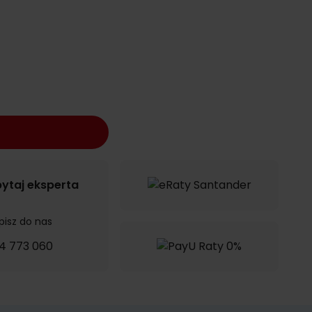
ytaj eksperta
pisz do nas
4 773 060