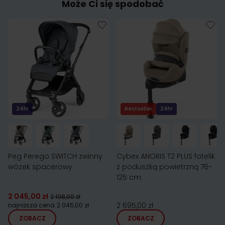
Może Ci się spodobać
24h!
Bestseller
24h!
Peg Perego SWITCH zwinny
Cybex ANORIS T2 PLUS fotelik
wózek spacerowy
z poduszką powietrzną 76-
125 cm
2 045,00 zł
2 198,00 zł
2 695,00 zł
najniższa cena
2 045,00 zł
ZOBACZ
ZOBACZ