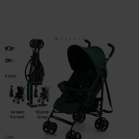
Kinderkraft TIK wózek spacerowy
Kolor:
Green Forest
Stone Grey
Green
Stone
Forest
Grey
zł 299.00
Cena: