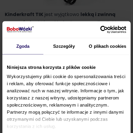
Kinderkraft
TIK
jest wyjątkowo
lekką i zwinną
spacerówką
, która składa się w
parasolkę
. Takie
rozwiązanie jest
bardzo praktyczne i wygodne
,
ponieważ złożony wózek możesz
wstawić np. do
Zgoda
Szczegóły
O plikach cookies
wysokiej szafy na płaszcze w przedpokoju
. Wózek
waży
jedynie 6,5 kg
, co jest zaskakująco niewielką
wagą. Taki wynik pozwala na
niebywale łatwe i
Niniejsza strona korzysta z plików cookie
wygodne przenoszenie i prowadzenie wózka
,
Wykorzystujemy pliki cookie do spersonalizowania treści
ponieważ nie wymaga żadnego nakładu siły.
TIK
i reklam, aby oferować funkcje społecznościowe i
pozwoli na ustawienie oparcia tak, by było
jak
analizować ruch w naszej witrynie. Informacje o tym, jak
najlepiej dopasowane do aktualnych potrzeb
korzystasz z naszej witryny, udostępniamy partnerom
społecznościowym, reklamowym i analitycznym.
dziecka
.
Partnerzy mogą połączyć te informacje z innymi danymi
Już wkrótce w sklepie BoboWózki pojawi się
otrzymanymi od Ciebie lub uzyskanymi podczas
korzystania z ich usług.
wózek spacerowy Kinderkraft TIK!