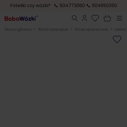
Foteliki czy wózki? 📞 504773060 📞 504950350
Przejdź do treści
Szukaj
Strona główna
>
Wózki dziecięce
>
Wózki spacerowe
>
Lekkie