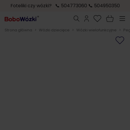
Foteliki czy wózki? 📞 504773060 📞 504950350
Przejdź do treści
Szukaj
Strona główna
>
Wózki dziecięce
>
Wózki wielofunkcyjne
>
Peg