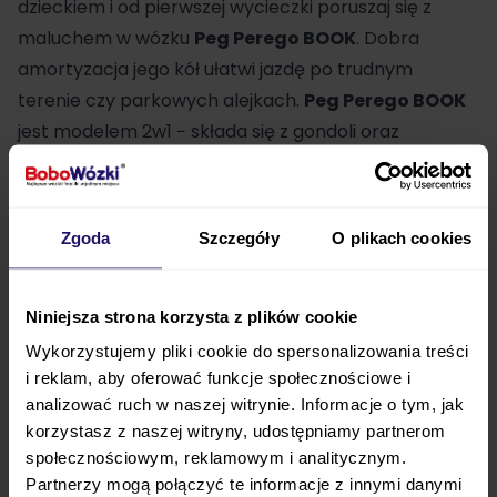
dzieckiem i od pierwszej wycieczki poruszaj się z
maluchem w wózku
Peg Perego BOOK
. Dobra
amortyzacja jego kół ułatwi jazdę po trudnym
terenie czy parkowych alejkach.
Peg Perego BOOK
jest modelem 2w1 − składa się z gondoli oraz
siedziska spacerowego. Posłuży aż do ok. 4. roku
życia dziecka.
Zgoda
Szczegóły
O plikach cookies
Wózek 2w1 Peg Perego BOOK
stworzyła włoska
marka, która od wielu lat zajmuje się projektowaniem
i tworzeniem produktów dla dzieci. Zdobyte
Niniejsza strona korzysta z plików cookie
doświadczenie doskonale łączy z aktualnymi
Wykorzystujemy pliki cookie do spersonalizowania treści
trendami. Wybierając
wózek 2w1 Peg Perego BOOK
,
i reklam, aby oferować funkcje społecznościowe i
jak również inne modele marki, masz pewność, że
analizować ruch w naszej witrynie. Informacje o tym, jak
otrzymasz produkt wysokiej jakości oraz starannie
korzystasz z naszej witryny, udostępniamy partnerom
wykonany z dbałością o najmniejszy szczegół.
społecznościowym, reklamowym i analitycznym.
Partnerzy mogą połączyć te informacje z innymi danymi