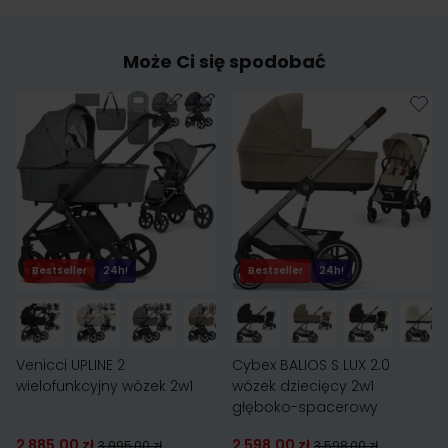
Może Ci się spodobać
Bestseller
24h!
Bestseller
24h!
Venicci UPLINE 2
Cybex BALIOS S LUX 2.0
wielofunkcyjny wózek 2w1
wózek dziecięcy 2w1
głęboko-spacerowy
2 885,00 zł
2 598,00 zł
3 995,00 zł
3 598,00 zł