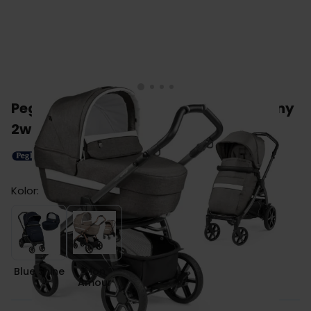
Peg Perego BOOK wózek wielofunkcyjny
2w1
Kolor:
Blue Shine
Mon Amour
Blue Shine
Mon
Amour