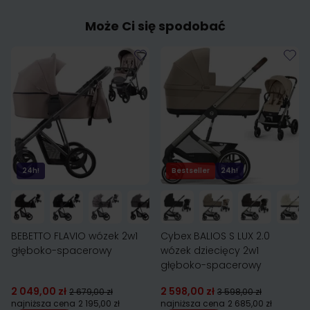
Może Ci się spodobać
24h!
Bestseller
24h!
BEBETTO FLAVIO wózek 2w1
Cybex BALIOS S LUX 2.0
głęboko-spacerowy
wózek dziecięcy 2w1
głęboko-spacerowy
2 049,00 zł
2 598,00 zł
2 679,00 zł
3 598,00 zł
najniższa cena
2 195,00 zł
najniższa cena
2 685,00 zł