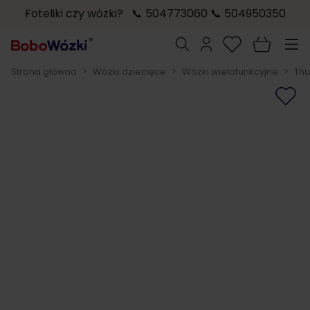
Foteliki czy wózki? 📞 504773060 📞 504950350
Przejdź do treści
Szukaj
Strona główna
>
Wózki dziecięce
>
Wózki wielofunkcyjne
>
Thu