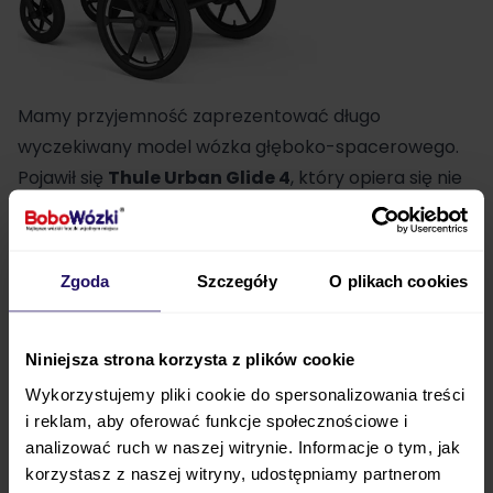
Mamy przyjemność zaprezentować długo
wyczekiwany model wózka głęboko-spacerowego.
Pojawił się
Thule
Urban Glide 4
, który opiera się nie
na 3, ale
na 4 kołach pompowanych
. Ich duży
rozmiar ułatwia
poruszanie się po każdej
nawierzchni
, a pompowane koła
zapewniają
Zgoda
Szczegóły
O plikach cookies
bardzo dobrą amortyzację
. Wózek oferuje wiele
możliwości regulacji, co pozwoli na
doskonałe
Niniejsza strona korzysta z plików cookie
dopasowanie go do aktualnych potrzeb rodzica
i dziecka
. Maluch może korzystać z wózka od
Wykorzystujemy pliki cookie do spersonalizowania treści
i reklam, aby oferować funkcje społecznościowe i
pierwszych dni życia
aż do czasu osiągnięcia wagi
analizować ruch w naszej witrynie. Informacje o tym, jak
22 kg
.
korzystasz z naszej witryny, udostępniamy partnerom