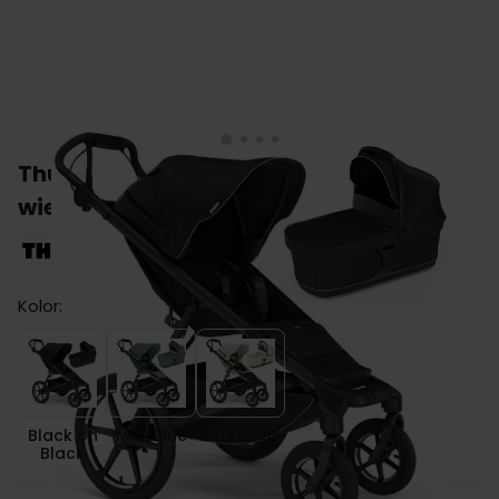
Thule URBAN GLIDE 4 wózek
wielofunkcyjny 2w1
Kolor:
Black on Black
Mid-Blue
Soft Beige
Black on
Mid-Blue
Soft Beige
Black