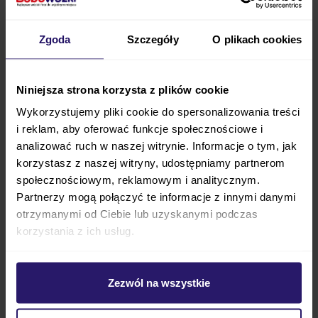
Maxi Cosi
Pebble 360 Pro 2
to
fotelik samochodowy
zaprojektowany z myślą o wygodzie malucha i
Zgoda
Szczegóły
O plikach cookies
łatwości użytkowania przez rodziców. Dzięki
technologii 360° fotelik obraca się wokół własnej osi,
umożliwiając łatwe wkładanie i wyjmowanie dziecka,
Niniejsza strona korzysta z plików cookie
co znacząco
ułatwia codzienne podróże
.
Wykorzystujemy pliki cookie do spersonalizowania treści
Zintegrowana baza Isofix zapewnia szybki i stabilny
i reklam, aby oferować funkcje społecznościowe i
analizować ruch w naszej witrynie. Informacje o tym, jak
montaż, dając pewność, że fotelik jest prawidłowo
korzystasz z naszej witryny, udostępniamy partnerom
zamocowany. Fotelik charakteryzuje się wysoką
społecznościowym, reklamowym i analitycznym.
jakością materiałów, które dbają o komfort i
Partnerzy mogą połączyć te informacje z innymi danymi
bezpieczeństwo malucha, a regulowana wkładka dla
otrzymanymi od Ciebie lub uzyskanymi podczas
noworodków zapewnia optymalne dopasowanie.
korzystania z ich usług.
Innowacyjne rozwiązania, takie jak system
ochrony bocznej i wentylacja
, pomagają
Zezwól na wszystkie
utrzymać odpowiednią temperaturę w foteliku,
dbając o malucha w każdych warunkach. Maxi Cosi