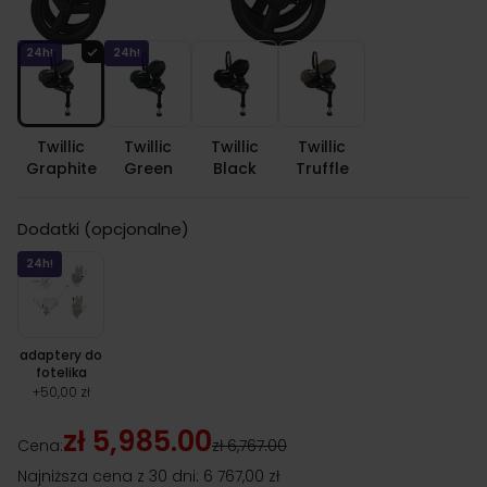
Kolor fotelika
24h!
24h!
Twillic
Twillic
Twillic
Twillic
Graphite
Green
Black
Truffle
Dodatki (opcjonalne)
24h!
adaptery do
fotelika
+
50,00 zł
zł 5,985.00
Cena:
zł 6,767.00
Najniższa cena z 30 dni:
6 767,00 zł