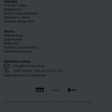
Zakupy
O firmie, misja
Regulamin
Koszt i czas dostawy
Wymiana, zwrot
Lokalne sklepy BW
Konto
Rejestracja
Logowanie
Płatności
Polityka prywatności
BoboRezerwacje
Kontakt online
info@bobowozki.pl
504 773 060
(pn-pt 9.00-17.00)
Współpraca Social Media
Wszelkie prawa zastrzeżone © 2004-2026 BoboWózki