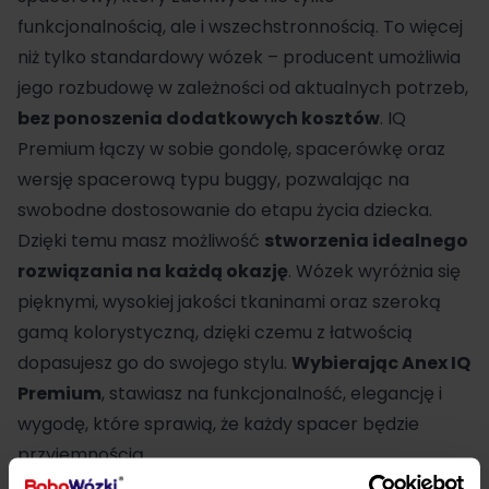
funkcjonalnością, ale i wszechstronnością. To więcej
niż tylko standardowy
wózek
– producent umożliwia
jego rozbudowę w zależności od aktualnych potrzeb,
bez ponoszenia dodatkowych kosztów
. IQ
Premium łączy w sobie gondolę,
spacerówkę
oraz
wersję spacerową typu buggy, pozwalając na
swobodne dostosowanie do etapu życia dziecka.
Dzięki temu masz możliwość
stworzenia idealnego
rozwiązania na każdą okazję
. Wózek wyróżnia się
pięknymi, wysokiej jakości tkaninami oraz szeroką
gamą kolorystyczną, dzięki czemu z łatwością
dopasujesz go do swojego stylu.
Wybierając Anex IQ
Premium
, stawiasz na funkcjonalność, elegancję i
wygodę, które sprawią, że każdy spacer będzie
przyjemnością.