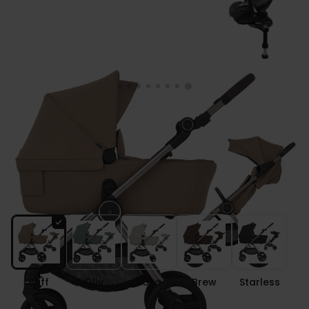
Anex IQ PREMIUM wózek 4w1 + fotelik
Maxi Cosi PEBBLE 360 PRO 2 + baza
Kolor
Buff
Olly
Soya
Brew
Starless