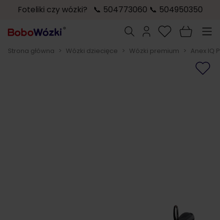
Foteliki czy wózki? 📞 504773060 📞 504950350
Przejdź do treści
Szukaj
Strona główna
>
Wózki dziecięce
>
Wózki premium
>
Anex IQ 